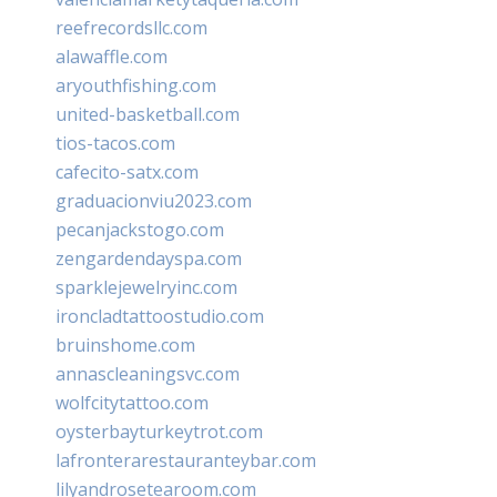
reefrecordsllc.com
alawaffle.com
aryouthfishing.com
united-basketball.com
tios-tacos.com
cafecito-satx.com
graduacionviu2023.com
pecanjackstogo.com
zengardendayspa.com
sparklejewelryinc.com
ironcladtattoostudio.com
bruinshome.com
annascleaningsvc.com
wolfcitytattoo.com
oysterbayturkeytrot.com
lafronterarestauranteybar.com
lilyandrosetearoom.com