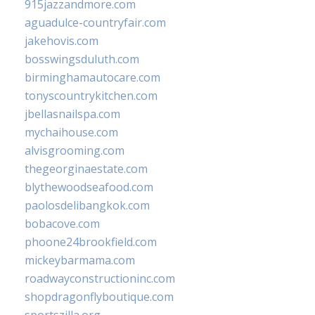
915jazzandmore.com
aguadulce-countryfair.com
jakehovis.com
bosswingsduluth.com
birminghamautocare.com
tonyscountrykitchen.com
jbellasnailspa.com
mychaihouse.com
alvisgrooming.com
thegeorginaestate.com
blythewoodseafood.com
paolosdelibangkok.com
bobacove.com
phoone24brookfield.com
mickeybarmama.com
roadwayconstructioninc.com
shopdragonflyboutique.com