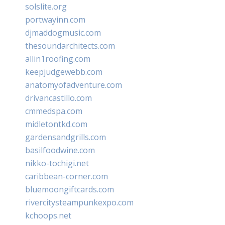
solslite.org
portwayinn.com
djmaddogmusic.com
thesoundarchitects.com
allin1roofing.com
keepjudgewebb.com
anatomyofadventure.com
drivancastillo.com
cmmedspa.com
midletontkd.com
gardensandgrills.com
basilfoodwine.com
nikko-tochigi.net
caribbean-corner.com
bluemoongiftcards.com
rivercitysteampunkexpo.com
kchoops.net