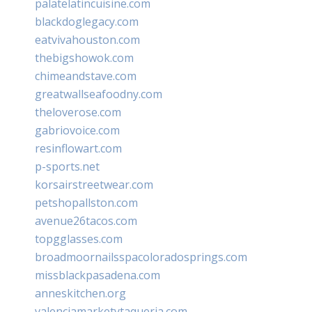
palatelatincuisine.com
blackdoglegacy.com
eatvivahouston.com
thebigshowok.com
chimeandstave.com
greatwallseafoodny.com
theloverose.com
gabriovoice.com
resinflowart.com
p-sports.net
korsairstreetwear.com
petshopallston.com
avenue26tacos.com
topgglasses.com
broadmoornailsspacoloradosprings.com
missblackpasadena.com
anneskitchen.org
valenciamarketytaqueria.com