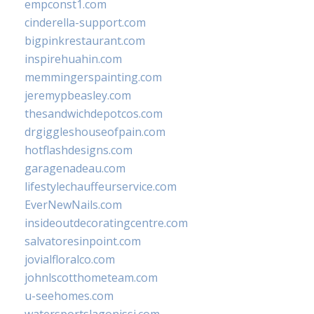
empconst1.com
cinderella-support.com
bigpinkrestaurant.com
inspirehuahin.com
memmingerspainting.com
jeremypbeasley.com
thesandwichdepotcos.com
drgiggleshouseofpain.com
hotflashdesigns.com
garagenadeau.com
lifestylechauffeurservice.com
EverNewNails.com
insideoutdecoratingcentre.com
salvatoresinpoint.com
jovialfloralco.com
johnlscotthometeam.com
u-seehomes.com