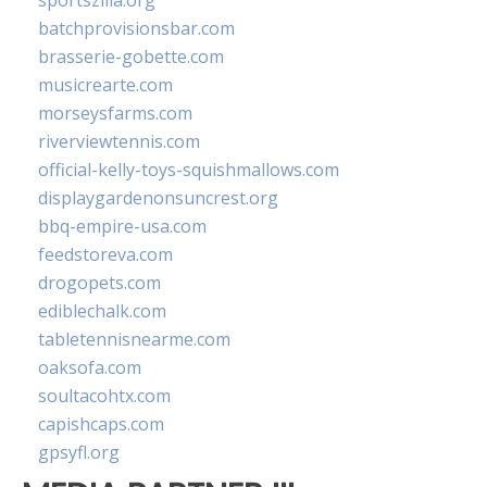
sportszilla.org
batchprovisionsbar.com
brasserie-gobette.com
musicrearte.com
morseysfarms.com
riverviewtennis.com
official-kelly-toys-squishmallows.com
displaygardenonsuncrest.org
bbq-empire-usa.com
feedstoreva.com
drogopets.com
ediblechalk.com
tabletennisnearme.com
oaksofa.com
soultacohtx.com
capishcaps.com
gpsyfl.org