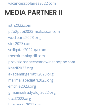
vacancesscolaires2022.com
MEDIA PARTNER II
isth2022.com
p2b2pabi2023-makassar.com
wocfparis2023.org
sinc2023.com
scdlqatar2022-qa.com
thecolumbiagrill.com
provisionscheeseandwineshoppe.com
khedi2023.org
akademikgeriatri2023.org
marmarapediatri2023.org
emchie2023.org
girisimselradyoloji2022.org
utcd2022.org
biosensor2022.org