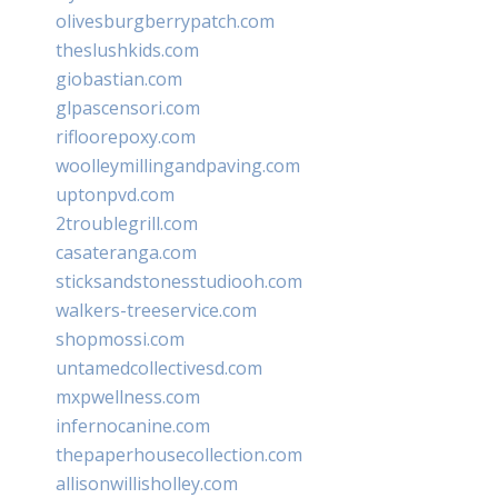
olivesburgberrypatch.com
theslushkids.com
giobastian.com
glpascensori.com
rifloorepoxy.com
woolleymillingandpaving.com
uptonpvd.com
2troublegrill.com
casateranga.com
sticksandstonesstudiooh.com
walkers-treeservice.com
shopmossi.com
untamedcollectivesd.com
mxpwellness.com
infernocanine.com
thepaperhousecollection.com
allisonwillisholley.com