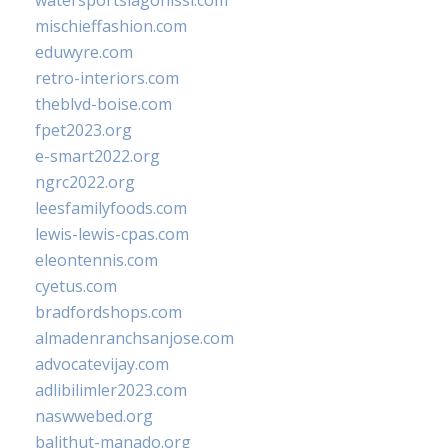
watersportslagonissi.com
mischieffashion.com
eduwyre.com
retro-interiors.com
theblvd-boise.com
fpet2023.org
e-smart2022.org
ngrc2022.org
leesfamilyfoods.com
lewis-lewis-cpas.com
eleontennis.com
cyetus.com
bradfordshops.com
almadenranchsanjose.com
advocatevijay.com
adlibilimler2023.com
naswwebed.org
balithut-manado.org