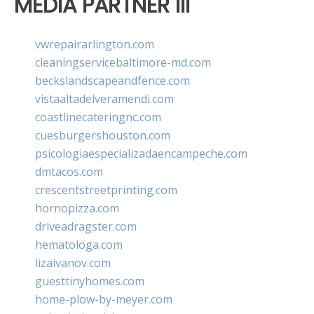
MEDIA PARTNER III
vwrepairarlington.com
cleaningservicebaltimore-md.com
beckslandscapeandfence.com
vistaaltadelveramendi.com
coastlinecateringnc.com
cuesburgershouston.com
psicologiaespecializadaencampeche.com
dmtacos.com
crescentstreetprinting.com
hornopizza.com
driveadragster.com
hematologa.com
lizaivanov.com
guesttinyhomes.com
home-plow-by-meyer.com