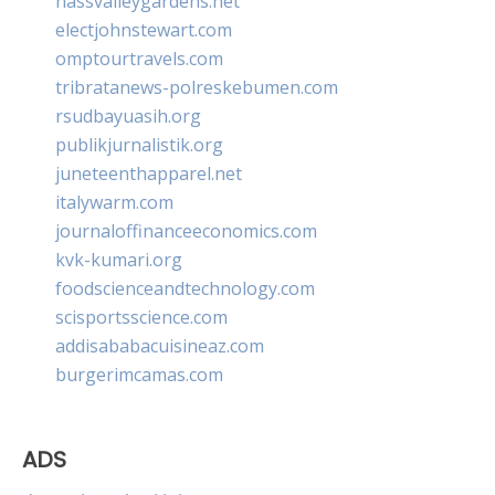
nassvalleygardens.net
electjohnstewart.com
omptourtravels.com
tribratanews-polreskebumen.com
rsudbayuasih.org
publikjurnalistik.org
juneteenthapparel.net
italywarm.com
journaloffinanceeconomics.com
kvk-kumari.org
foodscienceandtechnology.com
scisportsscience.com
addisababacuisineaz.com
burgerimcamas.com
ADS