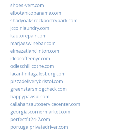
shoes-vert.com
elbotanicopanama.com
shadyoaksrockportrvpark.com
jccoinlaundry.com
kautorepair.com
marjaeswinebar.com
elmazatlanclinton.com
ideacoffeenyc.com
odieschillicothe.com
lacantinitagalesburg.com
pizzadeliverybristol.com
greenstarsmogcheck.com
happypawspl.com
callahansautoservicecenter.com
georgiascornermarket.com
perfectfit24-7.com
portugalprivatedriver.com