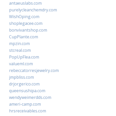
antaeuslabs.com
purelycleanchemdry.com
WishOping.com
shoplegacee.com
bonvivantshop.com
CupPlante.com
mpzin.com
stcreal.com
PopUpFlea.com
valueml.com
rebeccatorresjewelry.com
jmpbliss.com
drjorgerico.com
queensushipa.com
wendyweimerdds.com
ameri-camp.com
hrsreceivables.com