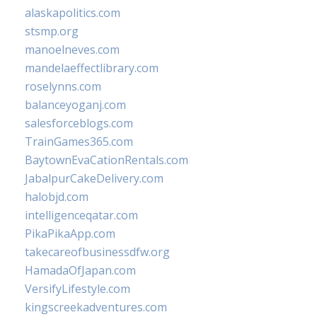
alaskapolitics.com
stsmp.org
manoelneves.com
mandelaeffectlibrary.com
roselynns.com
balanceyoganj.com
salesforceblogs.com
TrainGames365.com
BaytownEvaCationRentals.com
JabalpurCakeDelivery.com
halobjd.com
intelligenceqatar.com
PikaPikaApp.com
takecareofbusinessdfw.org
HamadaOfJapan.com
VersifyLifestyle.com
kingscreekadventures.com