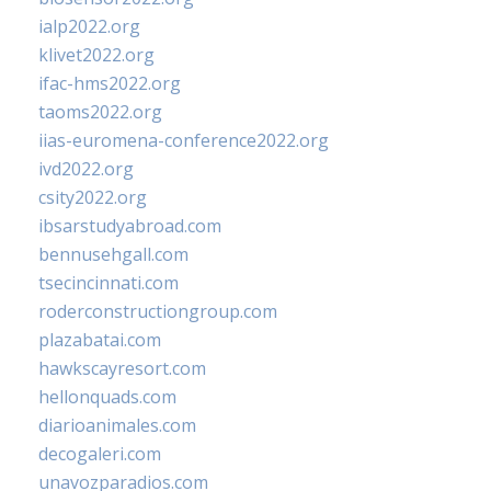
ialp2022.org
klivet2022.org
ifac-hms2022.org
taoms2022.org
iias-euromena-conference2022.org
ivd2022.org
csity2022.org
ibsarstudyabroad.com
bennusehgall.com
tsecincinnati.com
roderconstructiongroup.com
plazabatai.com
hawkscayresort.com
hellonquads.com
diarioanimales.com
decogaleri.com
unavozparadios.com