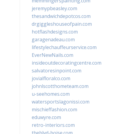
memmingerspainting.com
jeremypbeasley.com
thesandwichdepotcos.com
drgiggleshouseofpain.com
hotflashdesigns.com
garagenadeau.com
lifestylechauffeurservice.com
EverNewNails.com
insideoutdecoratingcentre.com
salvatoresinpoint.com
jovialfloralco.com
johnlscotthometeam.com
u-seehomes.com
watersportslagonissi.com
mischieffashion.com
eduwyre.com
retro-interiors.com
theblvd-boise.com