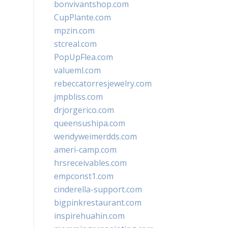
bonvivantshop.com
CupPlante.com
mpzin.com
stcreal.com
PopUpFlea.com
valueml.com
rebeccatorresjewelry.com
jmpbliss.com
drjorgerico.com
queensushipa.com
wendyweimerdds.com
ameri-camp.com
hrsreceivables.com
empconst1.com
cinderella-support.com
bigpinkrestaurant.com
inspirehuahin.com