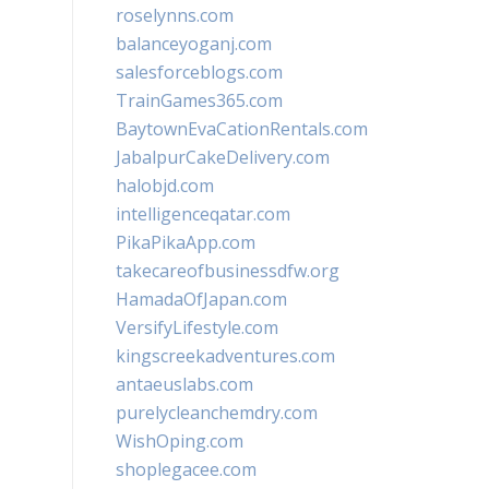
roselynns.com
balanceyoganj.com
salesforceblogs.com
TrainGames365.com
BaytownEvaCationRentals.com
JabalpurCakeDelivery.com
halobjd.com
intelligenceqatar.com
PikaPikaApp.com
takecareofbusinessdfw.org
HamadaOfJapan.com
VersifyLifestyle.com
kingscreekadventures.com
antaeuslabs.com
purelycleanchemdry.com
WishOping.com
shoplegacee.com