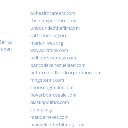
okhealthcareers.com
theintexperience.com
unboundedthefilm.com
catfriends-bg.org
erita
marianlives.org
rapan
waywardtees.com
pidfloorsexpress.com
bancodevenezuelaen.com
bettermoodfoodcorporation.com
hingstonnt.com
chooseagender.com
hoverboardssale.com
alaskapolitics.com
stsmp.org
manoelneves.com
mandelaeffectlibrary.com