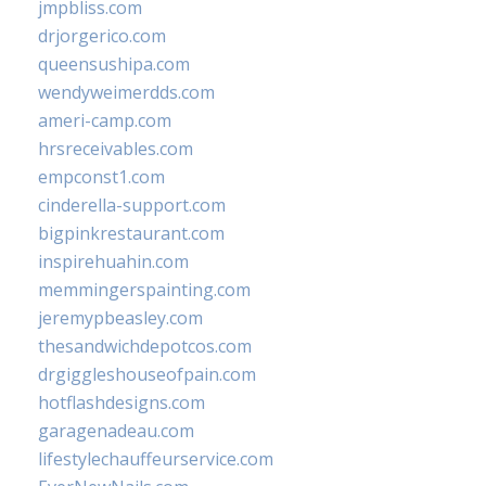
jmpbliss.com
drjorgerico.com
queensushipa.com
wendyweimerdds.com
ameri-camp.com
hrsreceivables.com
empconst1.com
cinderella-support.com
bigpinkrestaurant.com
inspirehuahin.com
memmingerspainting.com
jeremypbeasley.com
thesandwichdepotcos.com
drgiggleshouseofpain.com
hotflashdesigns.com
garagenadeau.com
lifestylechauffeurservice.com