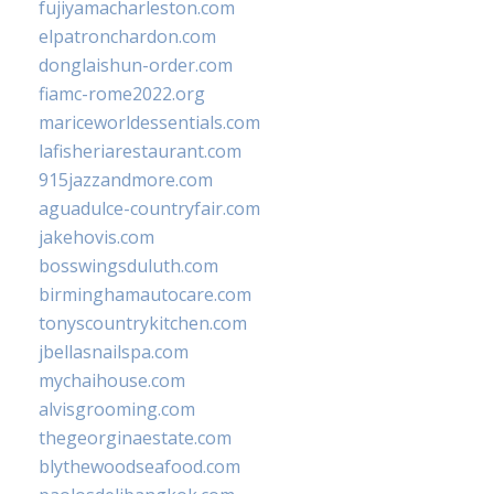
fujiyamacharleston.com
elpatronchardon.com
donglaishun-order.com
fiamc-rome2022.org
mariceworldessentials.com
lafisheriarestaurant.com
915jazzandmore.com
aguadulce-countryfair.com
jakehovis.com
bosswingsduluth.com
birminghamautocare.com
tonyscountrykitchen.com
jbellasnailspa.com
mychaihouse.com
alvisgrooming.com
thegeorginaestate.com
blythewoodseafood.com