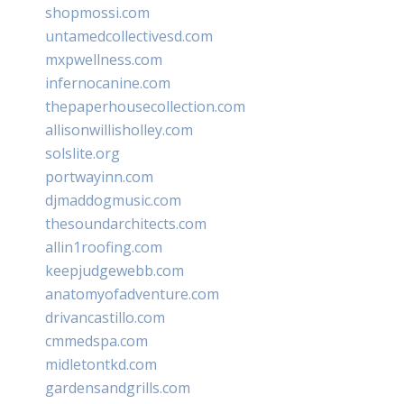
shopmossi.com
untamedcollectivesd.com
mxpwellness.com
infernocanine.com
thepaperhousecollection.com
allisonwillisholley.com
solslite.org
portwayinn.com
djmaddogmusic.com
thesoundarchitects.com
allin1roofing.com
keepjudgewebb.com
anatomyofadventure.com
drivancastillo.com
cmmedspa.com
midletontkd.com
gardensandgrills.com