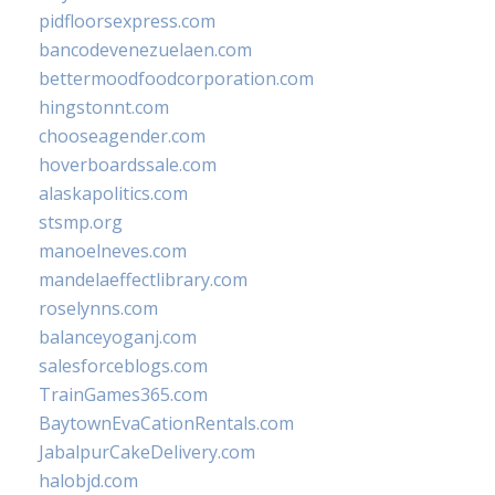
pidfloorsexpress.com
bancodevenezuelaen.com
bettermoodfoodcorporation.com
hingstonnt.com
chooseagender.com
hoverboardssale.com
alaskapolitics.com
stsmp.org
manoelneves.com
mandelaeffectlibrary.com
roselynns.com
balanceyoganj.com
salesforceblogs.com
TrainGames365.com
BaytownEvaCationRentals.com
JabalpurCakeDelivery.com
halobjd.com