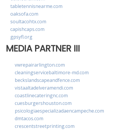
tabletennisnearme.com
oaksofa.com
soultacohtx.com
capishcaps.com
gpsyfl.org
MEDIA PARTNER III
vwrepairarlington.com
cleaningservicebaltimore-md.com
beckslandscapeandfence.com
vistaaltadelveramendi.com
coastlinecateringnc.com
cuesburgershouston.com
psicologiaespecializadaencampeche.com
dmtacos.com
crescentstreetprinting.com