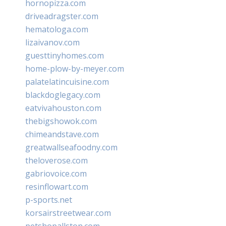
hornopizza.com
driveadragster.com
hematologa.com
lizaivanov.com
guesttinyhomes.com
home-plow-by-meyer.com
palatelatincuisine.com
blackdoglegacy.com
eatvivahouston.com
thebigshowok.com
chimeandstave.com
greatwallseafoodny.com
theloverose.com
gabriovoice.com
resinflowart.com
p-sports.net
korsairstreetwear.com
petshopallston.com