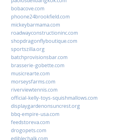
paolosdelibangkok.com
bobacove.com
phoone24brookfield.com
mickeybarmama.com
roadwayconstructioninc.com
shopdragonflyboutique.com
sportszilla.org
batchprovisionsbar.com
brasserie-gobette.com
musicrearte.com
morseysfarms.com
riverviewtennis.com
official-kelly-toys-squishmallows.com
displaygardenonsuncrest.org
bbq-empire-usa.com
feedstoreva.com
drogopets.com
ediblechalk.com