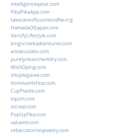
intelligenceqatar.com
PikaPikaApp.com
takecareofbusinessdfw.org
HamadaOfJapan.com
VersifyLifestyle.com
kingscreekadventures.com
antaeuslabs.com
purelycleanchemdry.com
WishOping.com
shoplegacee.com
bonvivantshop.com
CupPlante.com
mpzin.com
stcreal.com
PopUpFlea.com
valueml.com
rebeccatorresjewelry.com