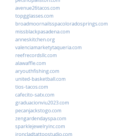
avenue26tacos.com
topgglasses.com
broadmoornailsspacoloradosprings.com
missblackpasadena.com
anneskitchen.org
valenciamarketytaqueria.com
reefrecordsllc.com
alawaffle.com
aryouthfishing.com
united-basketball.com
tios-tacos.com
cafecito-satx.com
graduacionviu2023.com
pecanjackstogo.com
zengardendayspa.com
sparklejewelryinc.com
ironcladtattoostudio.com