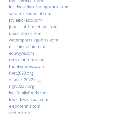
EverNewNails.com
insideoutdecoratingcentre.com
salvatoresinpoint.com
jovialfloralco.com
johnlscotthometeam.com
u-seehomes.com
watersportslagonissi.com
mischieffashion.com
eduwyre.com
retro-interiors.com
theblvd-boise.com
fpet2023.org
e-smart2022.org
ngrc2022.org
leesfamilyfoods.com
lewis-lewis-cpas.com
eleontennis.com
cyetus.com