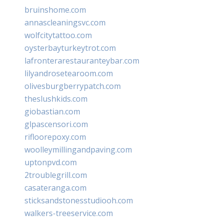
bruinshome.com
annascleaningsvc.com
wolfcitytattoo.com
oysterbayturkeytrot.com
lafronterarestauranteybar.com
lilyandrosetearoom.com
olivesburgberrypatch.com
theslushkids.com
giobastian.com
glpascensori.com
rifloorepoxy.com
woolleymillingandpaving.com
uptonpvd.com
2troublegrill.com
casateranga.com
sticksandstonesstudiooh.com
walkers-treeservice.com