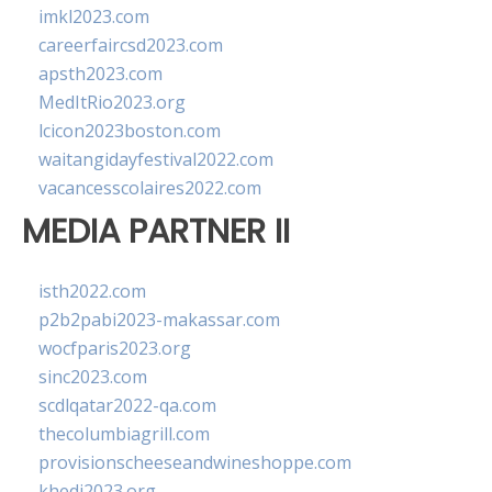
imkl2023.com
careerfaircsd2023.com
apsth2023.com
MedItRio2023.org
lcicon2023boston.com
waitangidayfestival2022.com
vacancesscolaires2022.com
MEDIA PARTNER II
isth2022.com
p2b2pabi2023-makassar.com
wocfparis2023.org
sinc2023.com
scdlqatar2022-qa.com
thecolumbiagrill.com
provisionscheeseandwineshoppe.com
khedi2023.org