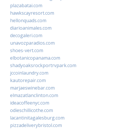
plazabatai.com
hawkscayresort.com
hellonquads.com
diarioanimales.com
decogaleri.com
unavozparadios.com
shoes-vert.com
elbotanicopanama.com
shadyoaksrockportrvpark.com
jccoinlaundry.com
kautorepair.com
marjaeswinebar.com
elmazatlanclinton.com
ideacoffeenyc.com
odieschillicothe.com
lacantinitagalesburg.com
pizzadeliverybristol.com