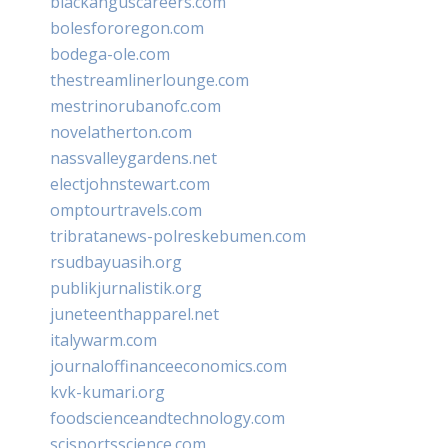
blackanguscareers.com
bolesfororegon.com
bodega-ole.com
thestreamlinerlounge.com
mestrinorubanofc.com
novelatherton.com
nassvalleygardens.net
electjohnstewart.com
omptourtravels.com
tribratanews-polreskebumen.com
rsudbayuasih.org
publikjurnalistik.org
juneteenthapparel.net
italywarm.com
journaloffinanceeconomics.com
kvk-kumari.org
foodscienceandtechnology.com
scisportsscience.com