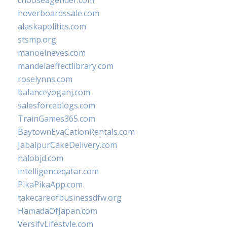
chooseagender.com
hoverboardssale.com
alaskapolitics.com
stsmp.org
manoelneves.com
mandelaeffectlibrary.com
roselynns.com
balanceyoganj.com
salesforceblogs.com
TrainGames365.com
BaytownEvaCationRentals.com
JabalpurCakeDelivery.com
halobjd.com
intelligenceqatar.com
PikaPikaApp.com
takecareofbusinessdfw.org
HamadaOfJapan.com
VersifyLifestyle.com