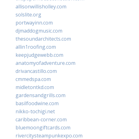
allisonwillisholley.com
solslite.org
portwayinn.com
djmaddogmusic.com
thesoundarchitects.com
allin1roofing.com
keepjudgewebb.com
anatomyofadventure.com
drivancastillo.com
cmmedspa.com
midletontkd.com
gardensandgrills.com
basilfoodwine.com
nikko-tochigi.net
caribbean-corner.com
bluemoongiftcards.com
rivercitysteampunkexpo.com