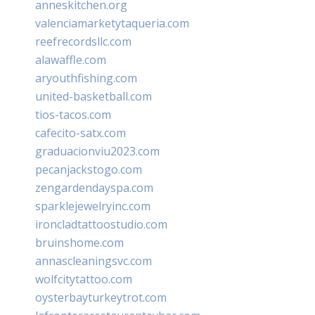
anneskitchen.org
valenciamarketytaqueria.com
reefrecordsllc.com
alawaffle.com
aryouthfishing.com
united-basketball.com
tios-tacos.com
cafecito-satx.com
graduacionviu2023.com
pecanjackstogo.com
zengardendayspa.com
sparklejewelryinc.com
ironcladtattoostudio.com
bruinshome.com
annascleaningsvc.com
wolfcitytattoo.com
oysterbayturkeytrot.com