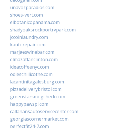
decogaleri.com
unavozparadios.com
shoes-vert.com
elbotanicopanama.com
shadyoaksrockportrvpark.com
jccoinlaundry.com
kautorepair.com
marjaeswinebar.com
elmazatlanclinton.com
ideacoffeenyc.com
odieschillicothe.com
lacantinitagalesburg.com
pizzadeliverybristol.com
greenstarsmogcheck.com
happypawspl.com
callahansautoservicecenter.com
georgiascornermarket.com
perfectfit24-7.com