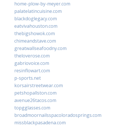
home-plow-by-meyer.com
palatelatincuisine.com
blackdoglegacy.com
eatvivahouston.com
thebigshowok.com
chimeandstave.com
greatwallseafoodny.com
theloverose.com
gabriovoice.com
resinflowart.com
p-sports.net
korsairstreetwear.com
petshopallston.com
avenue26tacos.com
topgglasses.com
broadmoornailsspacoloradosprings.com
missblackpasadena.com