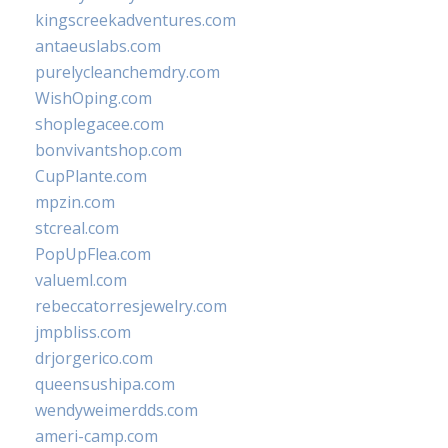
kingscreekadventures.com
antaeuslabs.com
purelycleanchemdry.com
WishOping.com
shoplegacee.com
bonvivantshop.com
CupPlante.com
mpzin.com
stcreal.com
PopUpFlea.com
valueml.com
rebeccatorresjewelry.com
jmpbliss.com
drjorgerico.com
queensushipa.com
wendyweimerdds.com
ameri-camp.com