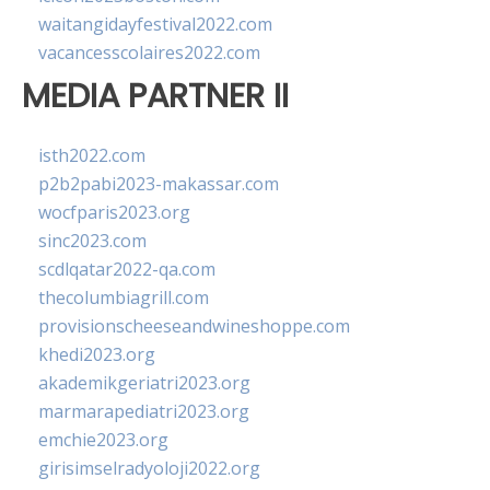
waitangidayfestival2022.com
vacancesscolaires2022.com
MEDIA PARTNER II
isth2022.com
p2b2pabi2023-makassar.com
wocfparis2023.org
sinc2023.com
scdlqatar2022-qa.com
thecolumbiagrill.com
provisionscheeseandwineshoppe.com
khedi2023.org
akademikgeriatri2023.org
marmarapediatri2023.org
emchie2023.org
girisimselradyoloji2022.org