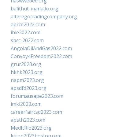
naswwebed.org
balithut-manado.org
alteregotradingcompany.org
aprce2022.com
ibie2022.com
sbcc-2022.com
AngolaOilAndGas2022.com
Convoy4Freedom2022.com
grur2023.org
hkhk2023.org
napm2023.org
apsdfd2023.org
forumausape2023.com
imkl2023.com
careerfaircsd2023.com
apsth2023.com
MedItRio2023.org
lcicon2023boston.com