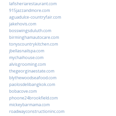
lafisheriarestaurant.com
915jazzandmore.com
aguadulce-countryfair.com
jakehovis.com
bosswingsduluth.com
birminghamautocare.com
tonyscountrykitchen.com
jbellasnailspa.com
mychaihouse.com
alvisgrooming.com
thegeorginaestate.com
blythewoodseafood.com
paolosdelibangkok.com
bobacove.com
phoone24brookfield.com
mickeybarmama.com
roadwayconstructioninc.com