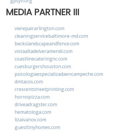
gpsyfl.org
MEDIA PARTNER III
vwrepairarlington.com
cleaningservicebaltimore-md.com
beckslandscapeandfence.com
vistaaltadelveramendi.com
coastlinecateringnc.com
cuesburgershouston.com
psicologiaespecializadaencampeche.com
dmtacos.com
crescentstreetprinting.com
hornopizza.com
driveadragster.com
hematologa.com
lizaivanov.com
guesttinyhomes.com