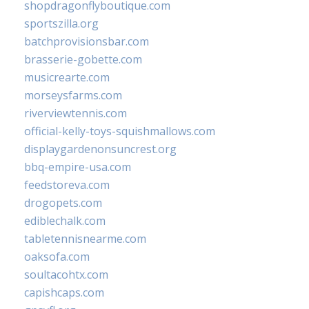
shopdragonflyboutique.com
sportszilla.org
batchprovisionsbar.com
brasserie-gobette.com
musicrearte.com
morseysfarms.com
riverviewtennis.com
official-kelly-toys-squishmallows.com
displaygardenonsuncrest.org
bbq-empire-usa.com
feedstoreva.com
drogopets.com
ediblechalk.com
tabletennisnearme.com
oaksofa.com
soultacohtx.com
capishcaps.com