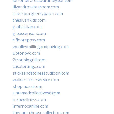
lafronterarestauranteybar.com
lilyandrosetearoom.com
olivesburgberrypatch.com
theslushkids.com
giobastian.com
glpascensori.com
rifloorepoxy.com
woolleymillingandpaving.com
uptonpvd.com
2troublegrill.com
casateranga.com
sticksandstonesstudiooh.com
walkers-treeservice.com
shopmossi.com
untamedcollectivesd.com
mxpwellness.com
infernocanine.com
thepaperhousecollection.com