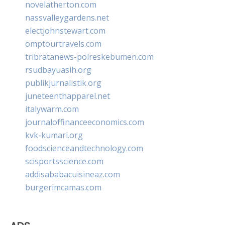
novelatherton.com
nassvalleygardens.net
electjohnstewart.com
omptourtravels.com
tribratanews-polreskebumen.com
rsudbayuasih.org
publikjurnalistik.org
juneteenthapparel.net
italywarm.com
journaloffinanceeconomics.com
kvk-kumari.org
foodscienceandtechnology.com
scisportsscience.com
addisababacuisineaz.com
burgerimcamas.com