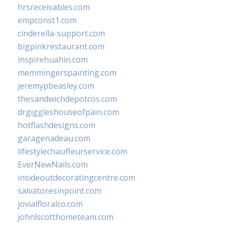
hrsreceivables.com
empconst1.com
cinderella-support.com
bigpinkrestaurant.com
inspirehuahin.com
memmingerspainting.com
jeremypbeasley.com
thesandwichdepotcos.com
drgiggleshouseofpain.com
hotflashdesigns.com
garagenadeau.com
lifestylechauffeurservice.com
EverNewNails.com
insideoutdecoratingcentre.com
salvatoresinpoint.com
jovialfloralco.com
johnlscotthometeam.com