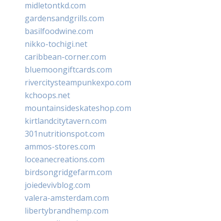
midletontkd.com
gardensandgrills.com
basilfoodwine.com
nikko-tochigi.net
caribbean-corner.com
bluemoongiftcards.com
rivercitysteampunkexpo.com
kchoops.net
mountainsideskateshop.com
kirtlandcitytavern.com
301nutritionspot.com
ammos-stores.com
loceanecreations.com
birdsongridgefarm.com
joiedevivblog.com
valera-amsterdam.com
libertybrandhemp.com