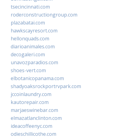
tsecincinnati.com
roderconstructiongroup.com
plazabatai.com
hawkscayresort.com
hellonquads.com
diarioanimales.com
decogaleri.com
unavozparadios.com
shoes-vert.com
elbotanicopanama.com
shadyoaksrockportrvpark.com
jccoinlaundry.com
kautorepair.com
marjaeswinebar.com
elmazatlanclinton.com
ideacoffeenyc.com
odieschillicothe.com