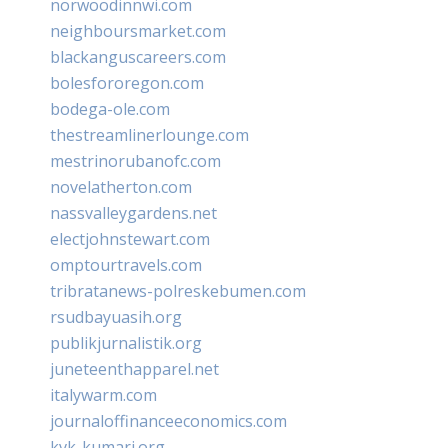
norwoodinnwi.com
neighboursmarket.com
blackanguscareers.com
bolesfororegon.com
bodega-ole.com
thestreamlinerlounge.com
mestrinorubanofc.com
novelatherton.com
nassvalleygardens.net
electjohnstewart.com
omptourtravels.com
tribratanews-polreskebumen.com
rsudbayuasih.org
publikjurnalistik.org
juneteenthapparel.net
italywarm.com
journaloffinanceeconomics.com
kvk-kumari.org