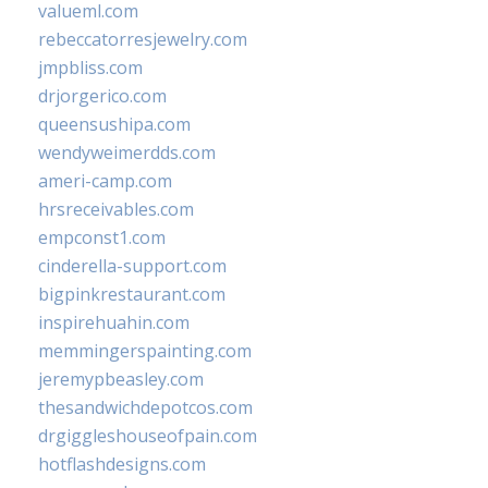
valueml.com
rebeccatorresjewelry.com
jmpbliss.com
drjorgerico.com
queensushipa.com
wendyweimerdds.com
ameri-camp.com
hrsreceivables.com
empconst1.com
cinderella-support.com
bigpinkrestaurant.com
inspirehuahin.com
memmingerspainting.com
jeremypbeasley.com
thesandwichdepotcos.com
drgiggleshouseofpain.com
hotflashdesigns.com