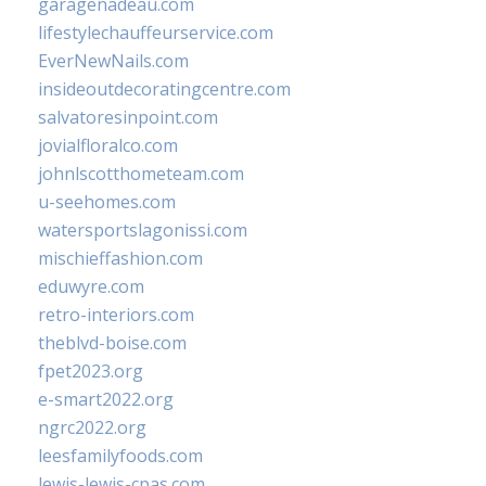
garagenadeau.com
lifestylechauffeurservice.com
EverNewNails.com
insideoutdecoratingcentre.com
salvatoresinpoint.com
jovialfloralco.com
johnlscotthometeam.com
u-seehomes.com
watersportslagonissi.com
mischieffashion.com
eduwyre.com
retro-interiors.com
theblvd-boise.com
fpet2023.org
e-smart2022.org
ngrc2022.org
leesfamilyfoods.com
lewis-lewis-cpas.com