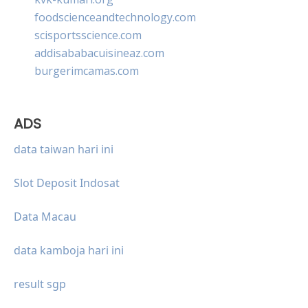
foodscienceandtechnology.com
scisportsscience.com
addisababacuisineaz.com
burgerimcamas.com
ADS
data taiwan hari ini
Slot Deposit Indosat
Data Macau
data kamboja hari ini
result sgp