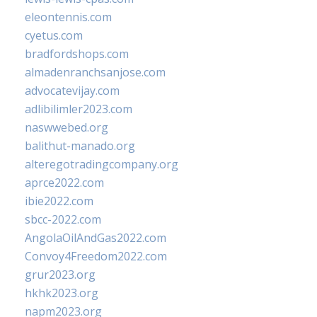
eleontennis.com
cyetus.com
bradfordshops.com
almadenranchsanjose.com
advocatevijay.com
adlibilimler2023.com
naswwebed.org
balithut-manado.org
alteregotradingcompany.org
aprce2022.com
ibie2022.com
sbcc-2022.com
AngolaOilAndGas2022.com
Convoy4Freedom2022.com
grur2023.org
hkhk2023.org
napm2023.org