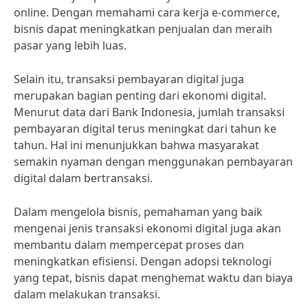
online. Dengan memahami cara kerja e-commerce,
bisnis dapat meningkatkan penjualan dan meraih
pasar yang lebih luas.
Selain itu, transaksi pembayaran digital juga
merupakan bagian penting dari ekonomi digital.
Menurut data dari Bank Indonesia, jumlah transaksi
pembayaran digital terus meningkat dari tahun ke
tahun. Hal ini menunjukkan bahwa masyarakat
semakin nyaman dengan menggunakan pembayaran
digital dalam bertransaksi.
Dalam mengelola bisnis, pemahaman yang baik
mengenai jenis transaksi ekonomi digital juga akan
membantu dalam mempercepat proses dan
meningkatkan efisiensi. Dengan adopsi teknologi
yang tepat, bisnis dapat menghemat waktu dan biaya
dalam melakukan transaksi.