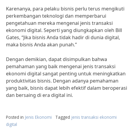
Karenanya, para pelaku bisnis perlu terus mengikuti
perkembangan teknologi dan memperbarui
pengetahuan mereka mengenai jenis transaksi
ekonomi digital. Seperti yang diungkapkan oleh Bill
Gates, “Jika bisnis Anda tidak hadir di dunia digital,
maka bisnis Anda akan punah.”
Dengan demikian, dapat disimpulkan bahwa
pemahaman yang baik mengenai jenis transaksi
ekonomi digital sangat penting untuk meningkatkan
produktivitas bisnis. Dengan adanya pemahaman
yang baik, bisnis dapat lebih efektif dalam beroperasi
dan bersaing di era digital ini.
Posted in
Jenis Ekonomi
Tagged
jenis transaksi ekonomi
digital