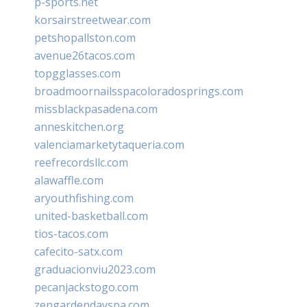
p-sports.net
korsairstreetwear.com
petshopallston.com
avenue26tacos.com
topgglasses.com
broadmoornailsspacoloradosprings.com
missblackpasadena.com
anneskitchen.org
valenciamarketytaqueria.com
reefrecordsllc.com
alawaffle.com
aryouthfishing.com
united-basketball.com
tios-tacos.com
cafecito-satx.com
graduacionviu2023.com
pecanjackstogo.com
zengardendayspa.com