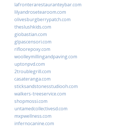
lafronterarestauranteybar.com
lilyandrosetearoom.com
olivesburgberrypatch.com
theslushkids.com
giobastian.com
glpascensori.com
rifloorepoxy.com
woolleymillingandpaving.com
uptonpvd.com
2troublegrill.com
casateranga.com
sticksandstonesstudiooh.com
walkers-treeservice.com
shopmossi.com
untamedcollectivesd.com
mxpwellness.com
infernocanine.com