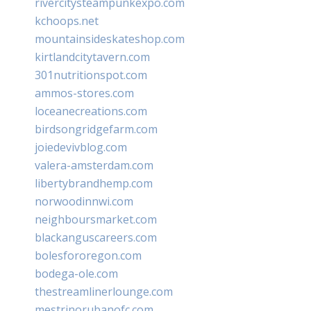
rivercitysteampunkexpo.com
kchoops.net
mountainsideskateshop.com
kirtlandcitytavern.com
301nutritionspot.com
ammos-stores.com
loceanecreations.com
birdsongridgefarm.com
joiedevivblog.com
valera-amsterdam.com
libertybrandhemp.com
norwoodinnwi.com
neighboursmarket.com
blackanguscareers.com
bolesfororegon.com
bodega-ole.com
thestreamlinerlounge.com
mestrinorubanofc.com