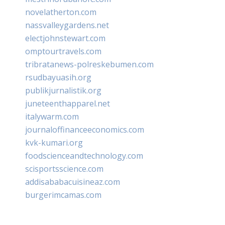
novelatherton.com
nassvalleygardens.net
electjohnstewart.com
omptourtravels.com
tribratanews-polreskebumen.com
rsudbayuasih.org
publikjurnalistik.org
juneteenthapparel.net
italywarm.com
journaloffinanceeconomics.com
kvk-kumari.org
foodscienceandtechnology.com
scisportsscience.com
addisababacuisineaz.com
burgerimcamas.com