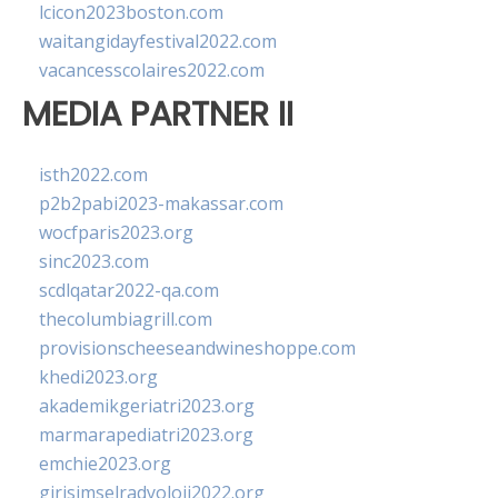
lcicon2023boston.com
waitangidayfestival2022.com
vacancesscolaires2022.com
MEDIA PARTNER II
isth2022.com
p2b2pabi2023-makassar.com
wocfparis2023.org
sinc2023.com
scdlqatar2022-qa.com
thecolumbiagrill.com
provisionscheeseandwineshoppe.com
khedi2023.org
akademikgeriatri2023.org
marmarapediatri2023.org
emchie2023.org
girisimselradyoloji2022.org