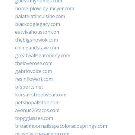
guesttinyhomes.com
home-plow-by-meyer.com
palatelatincuisine.com
blackdoglegacy.com
eatvivahouston.com
thebigshowok.com
chimeandstave.com
greatwallseafoodny.com
theloverose.com
gabriovoice.com
resinflowart.com
p-sports.net
korsairstreetwear.com
petshopallston.com
avenue26tacos.com
topgglasses.com
broadmoornailsspacoloradosprings.com
missblackpasadena.com