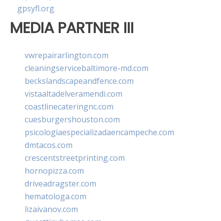
gpsyfl.org
MEDIA PARTNER III
vwrepairarlington.com
cleaningservicebaltimore-md.com
beckslandscapeandfence.com
vistaaltadelveramendi.com
coastlinecateringnc.com
cuesburgershouston.com
psicologiaespecializadaencampeche.com
dmtacos.com
crescentstreetprinting.com
hornopizza.com
driveadragster.com
hematologa.com
lizaivanov.com