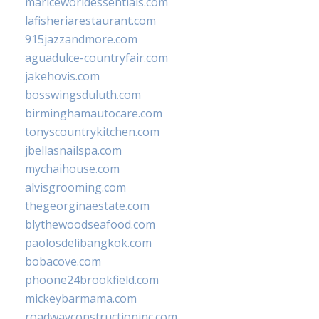
mariceworldessentials.com
lafisheriarestaurant.com
915jazzandmore.com
aguadulce-countryfair.com
jakehovis.com
bosswingsduluth.com
birminghamautocare.com
tonyscountrykitchen.com
jbellasnailspa.com
mychaihouse.com
alvisgrooming.com
thegeorginaestate.com
blythewoodseafood.com
paolosdelibangkok.com
bobacove.com
phoone24brookfield.com
mickeybarmama.com
roadwayconstructioninc.com