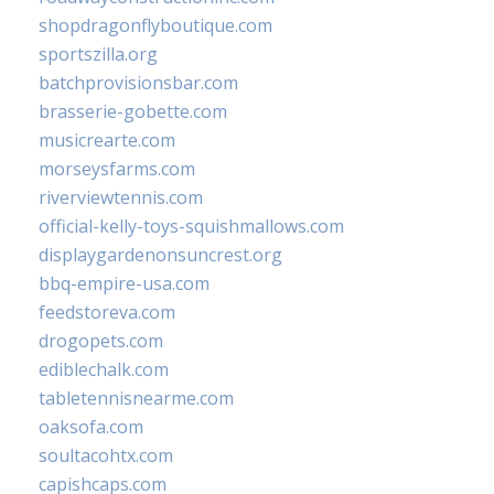
shopdragonflyboutique.com
sportszilla.org
batchprovisionsbar.com
brasserie-gobette.com
musicrearte.com
morseysfarms.com
riverviewtennis.com
official-kelly-toys-squishmallows.com
displaygardenonsuncrest.org
bbq-empire-usa.com
feedstoreva.com
drogopets.com
ediblechalk.com
tabletennisnearme.com
oaksofa.com
soultacohtx.com
capishcaps.com