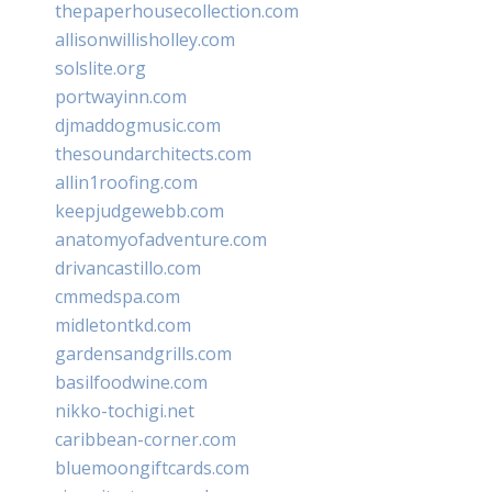
thepaperhousecollection.com
allisonwillisholley.com
solslite.org
portwayinn.com
djmaddogmusic.com
thesoundarchitects.com
allin1roofing.com
keepjudgewebb.com
anatomyofadventure.com
drivancastillo.com
cmmedspa.com
midletontkd.com
gardensandgrills.com
basilfoodwine.com
nikko-tochigi.net
caribbean-corner.com
bluemoongiftcards.com