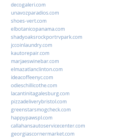
decogaleri.com
unavozparadios.com
shoes-vert.com
elbotanicopanama.com
shadyoaksrockportrvpark.com
jccoinlaundry.com
kautorepair.com
marjaeswinebar.com
elmazatlanclinton.com
ideacoffeenyc.com
odieschillicothe.com
lacantinitagalesburg.com
pizzadeliverybristol.com
greenstarsmogcheck.com
happypawspl.com
callahansautoservicecenter.com
georgiascornermarket.com