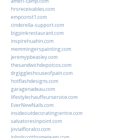
ameri-camp.com
hrsreceivables.com
empconst1.com
cinderella-support.com
bigpinkrestaurant.com
inspirehuahin.com
memmingerspainting.com
jeremypbeasley.com
thesandwichdepotcos.com
drgiggleshouseofpain.com
hotflashdesigns.com
garagenadeau.com
lifestylechauffeurservice.com
EverNewNails.com
insideoutdecoratingcentre.com
salvatoresinpoint.com
jovialfloralco.com
johnlscotthometeam.com