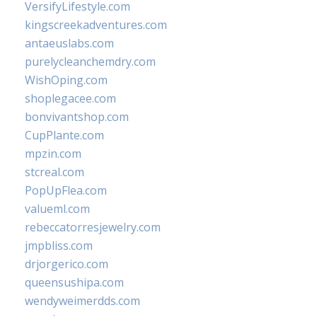
VersifyLifestyle.com
kingscreekadventures.com
antaeuslabs.com
purelycleanchemdry.com
WishOping.com
shoplegacee.com
bonvivantshop.com
CupPlante.com
mpzin.com
stcreal.com
PopUpFlea.com
valueml.com
rebeccatorresjewelry.com
jmpbliss.com
drjorgerico.com
queensushipa.com
wendyweimerdds.com