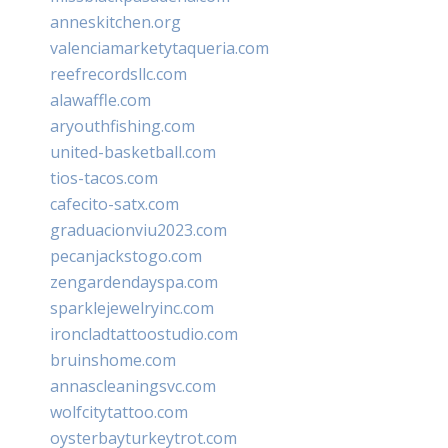
anneskitchen.org
valenciamarketytaqueria.com
reefrecordsllc.com
alawaffle.com
aryouthfishing.com
united-basketball.com
tios-tacos.com
cafecito-satx.com
graduacionviu2023.com
pecanjackstogo.com
zengardendayspa.com
sparklejewelryinc.com
ironcladtattoostudio.com
bruinshome.com
annascleaningsvc.com
wolfcitytattoo.com
oysterbayturkeytrot.com