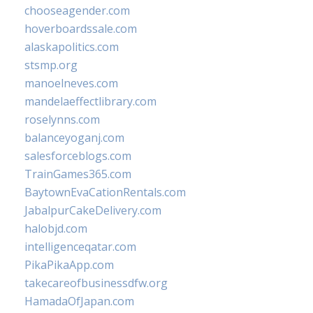
chooseagender.com
hoverboardssale.com
alaskapolitics.com
stsmp.org
manoelneves.com
mandelaeffectlibrary.com
roselynns.com
balanceyoganj.com
salesforceblogs.com
TrainGames365.com
BaytownEvaCationRentals.com
JabalpurCakeDelivery.com
halobjd.com
intelligenceqatar.com
PikaPikaApp.com
takecareofbusinessdfw.org
HamadaOfJapan.com