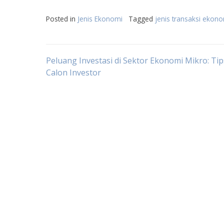
Posted in
Jenis Ekonomi
Tagged
jenis transaksi ekonom
Post
Peluang Investasi di Sektor Ekonomi Mikro: Ti
Calon Investor
navigation