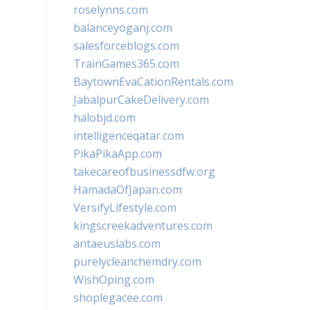
roselynns.com
balanceyoganj.com
salesforceblogs.com
TrainGames365.com
BaytownEvaCationRentals.com
JabalpurCakeDelivery.com
halobjd.com
intelligenceqatar.com
PikaPikaApp.com
takecareofbusinessdfw.org
HamadaOfJapan.com
VersifyLifestyle.com
kingscreekadventures.com
antaeuslabs.com
purelycleanchemdry.com
WishOping.com
shoplegacee.com