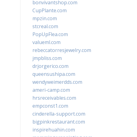
bonvivantshop.com
CupPlante.com
mpzin.com
stcreal.com
PopUpFlea.com
valueml.com
rebeccatorresjewelry.com
jmpbliss.com
drjorgerico.com
queensushipa.com
wendyweimerdds.com
ameri-camp.com
hrsreceivables.com
empconst1.com
cinderella-support.com
bigpinkrestaurant.com
inspirehuahin.com