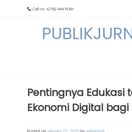
Skip
Call Us: +2782 444 YEAH
to
content
PUBLIKJURN
Pentingnya Edukasi t
Ekonomi Digital bag
Posted on
January 15, 2025
by
adminpub