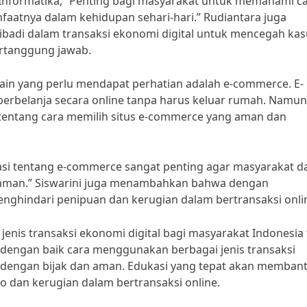
Informatika, “Penting bagi masyarakat untuk memahami c
faatnya dalam kehidupan sehari-hari.” Rudiantara juga
badi dalam transaksi ekonomi digital untuk mencegah kas
ertanggung jawab.
al lain yang perlu mendapat perhatian adalah e-commerce. E-
belanja secara online tanpa harus keluar rumah. Namun
entang cara memilih situs e-commerce yang aman dan
asi tentang e-commerce sangat penting agar masyarakat d
yaman.” Siswarini juga menambahkan bahwa dengan
ghindari penipuan dan kerugian dalam bertransaksi onli
enis transaksi ekonomi digital bagi masyarakat Indonesia 
dengan baik cara menggunakan berbagai jenis transaksi
 dengan bijak dan aman. Edukasi yang tepat akan memban
ko dan kerugian dalam bertransaksi online.