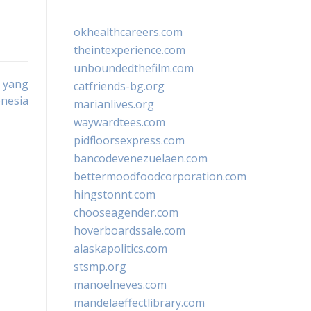
okhealthcareers.com
theintexperience.com
unboundedthefilm.com
 yang
catfriends-bg.org
onesia
marianlives.org
waywardtees.com
pidfloorsexpress.com
bancodevenezuelaen.com
bettermoodfoodcorporation.com
hingstonnt.com
chooseagender.com
hoverboardssale.com
alaskapolitics.com
stsmp.org
manoelneves.com
mandelaeffectlibrary.com