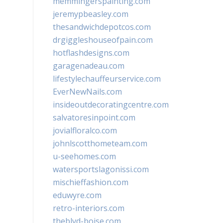
memmingerspainting.com
jeremypbeasley.com
thesandwichdepotcos.com
drgiggleshouseofpain.com
hotflashdesigns.com
garagenadeau.com
lifestylechauffeurservice.com
EverNewNails.com
insideoutdecoratingcentre.com
salvatoresinpoint.com
jovialfloralco.com
johnlscotthometeam.com
u-seehomes.com
watersportslagonissi.com
mischieffashion.com
eduwyre.com
retro-interiors.com
theblvd-boise.com