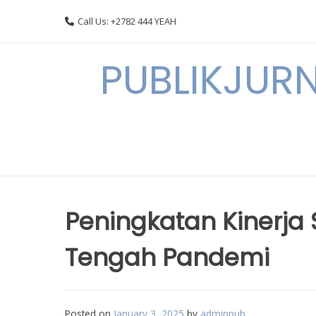
Skip
Call Us: +2782 444 YEAH
to
content
PUBLIKJURN
Peningkatan Kinerja S
Tengah Pandemi
Posted on
January 3, 2025
by
adminpub