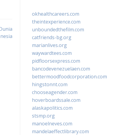
okhealthcareers.com
theintexperience.com
Dunia
unboundedthefilm.com
nesia
catfriends-bg.org
marianlives.org
waywardtees.com
pidfloorsexpress.com
bancodevenezuelaen.com
bettermoodfoodcorporation.com
hingstonnt.com
chooseagender.com
hoverboardssale.com
alaskapolitics.com
stsmp.org
manoelneves.com
mandelaeffectlibrary.com