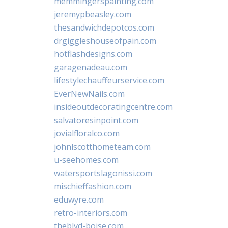
memmingerspainting.com
jeremypbeasley.com
thesandwichdepotcos.com
drgiggleshouseofpain.com
hotflashdesigns.com
garagenadeau.com
lifestylechauffeurservice.com
EverNewNails.com
insideoutdecoratingcentre.com
salvatoresinpoint.com
jovialfloralco.com
johnlscotthometeam.com
u-seehomes.com
watersportslagonissi.com
mischieffashion.com
eduwyre.com
retro-interiors.com
theblvd-boise.com