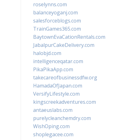
roselynns.com
balanceyoganj.com
salesforceblogs.com
TrainGames365.com
BaytownEvaCationRentals.com
JabalpurCakeDelivery.com
halobjd.com
intelligenceqatar.com
PikaPikaApp.com
takecareofbusinessdfw.org
HamadaOfJapan.com
VersifyLifestyle.com
kingscreekadventures.com
antaeuslabs.com
purelycleanchemdry.com
WishOping.com
shoplegacee.com