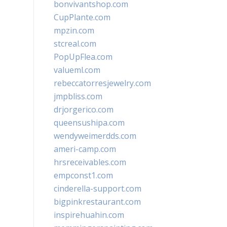
bonvivantshop.com
CupPlante.com
mpzin.com
stcreal.com
PopUpFlea.com
valueml.com
rebeccatorresjewelry.com
jmpbliss.com
drjorgerico.com
queensushipa.com
wendyweimerdds.com
ameri-camp.com
hrsreceivables.com
empconst1.com
cinderella-support.com
bigpinkrestaurant.com
inspirehuahin.com