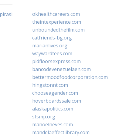
okhealthcareers.com
irasi
theintexperience.com
unboundedthefilm.com
catfriends-bg.org
marianlives.org
waywardtees.com
pidfloorsexpress.com
bancodevenezuelaen.com
bettermoodfoodcorporation.com
hingstonnt.com
chooseagender.com
hoverboardssale.com
alaskapolitics.com
stsmp.org
manoelneves.com
mandelaeffectlibrary.com