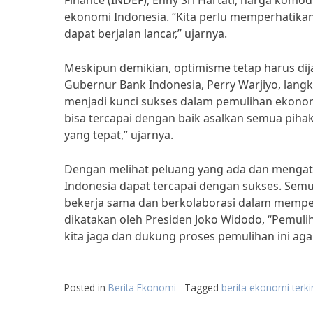
Finance (INDEF), Enny Sri Hartati, harga kom
ekonomi Indonesia. “Kita perlu memperhatika
dapat berjalan lancar,” ujarnya.
Meskipun demikian, optimisme tetap harus di
Gubernur Bank Indonesia, Perry Warjiyo, lang
menjadi kunci sukses dalam pemulihan ekonom
bisa tercapai dengan baik asalkan semua pih
yang tepat,” ujarnya.
Dengan melihat peluang yang ada dan mengat
Indonesia dapat tercapai dengan sukses. Semu
bekerja sama dan berkolaborasi dalam memper
dikatakan oleh Presiden Joko Widodo, “Pemul
kita jaga dan dukung proses pemulihan ini aga
Posted in
Berita Ekonomi
Tagged
berita ekonomi terki