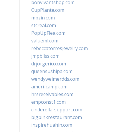
bonvivantshop.com
CupPlante.com
mpzin.com
stcreal.com
PopUpFlea.com
valueml.com
rebeccatorresjewelry.com
jmpbliss.com
drjorgerico.com
queensushipa.com
wendyweimerdds.com
ameri-camp.com
hrsreceivables.com
empconst1.com
cinderella-support.com
bigpinkrestaurant.com
inspirehuahin.com