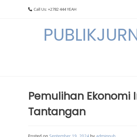
Skip
Call Us: +2782 444 YEAH
to
content
PUBLIKJURN
Pemulihan Ekonomi I
Tantangan
Posted on
September 19, 2024
by
adminpub