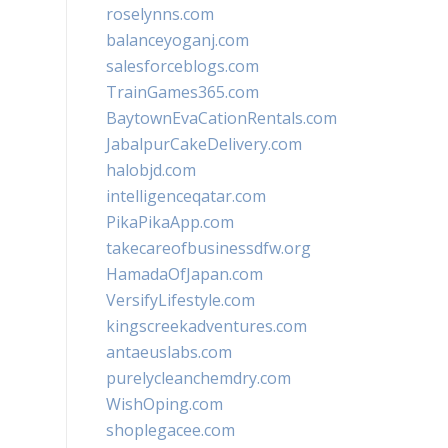
roselynns.com
balanceyoganj.com
salesforceblogs.com
TrainGames365.com
BaytownEvaCationRentals.com
JabalpurCakeDelivery.com
halobjd.com
intelligenceqatar.com
PikaPikaApp.com
takecareofbusinessdfw.org
HamadaOfJapan.com
VersifyLifestyle.com
kingscreekadventures.com
antaeuslabs.com
purelycleanchemdry.com
WishOping.com
shoplegacee.com