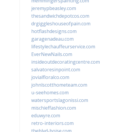
memmingerspainting.com
jeremypbeasley.com
thesandwichdepotcos.com
drgiggleshouseofpain.com
hotflashdesigns.com
garagenadeau.com
lifestylechauffeurservice.com
EverNewNails.com
insideoutdecoratingcentre.com
salvatoresinpoint.com
jovialfloralco.com
johnlscotthometeam.com
u-seehomes.com
watersportslagonissi.com
mischieffashion.com
eduwyre.com
retro-interiors.com
theblvd-boise.com