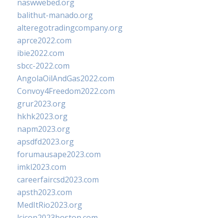
naswwebed.org
balithut-manado.org
alteregotradingcompany.org
aprce2022.com
ibie2022.com
sbcc-2022.com
AngolaOilAndGas2022.com
Convoy4Freedom2022.com
grur2023.org
hkhk2023.org
napm2023.org
apsdfd2023.org
forumausape2023.com
imkl2023.com
careerfaircsd2023.com
apsth2023.com
MedItRio2023.org
lcicon2023boston.com