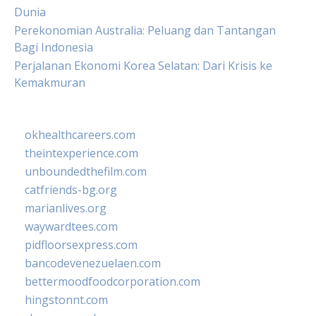
Dunia
Perekonomian Australia: Peluang dan Tantangan
Bagi Indonesia
Perjalanan Ekonomi Korea Selatan: Dari Krisis ke
Kemakmuran
okhealthcareers.com
theintexperience.com
unboundedthefilm.com
catfriends-bg.org
marianlives.org
waywardtees.com
pidfloorsexpress.com
bancodevenezuelaen.com
bettermoodfoodcorporation.com
hingstonnt.com