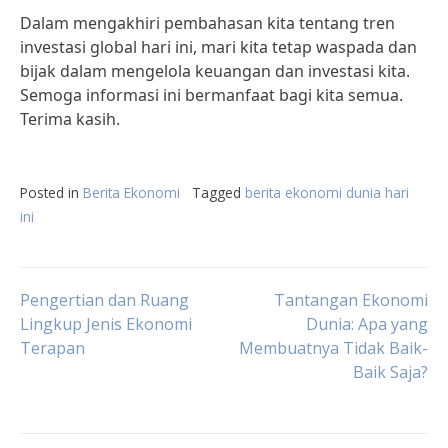
Dalam mengakhiri pembahasan kita tentang tren
investasi global hari ini, mari kita tetap waspada dan
bijak dalam mengelola keuangan dan investasi kita.
Semoga informasi ini bermanfaat bagi kita semua.
Terima kasih.
Posted in
Berita Ekonomi
Tagged
berita ekonomi dunia hari
ini
Post
Pengertian dan Ruang
Tantangan Ekonomi
Lingkup Jenis Ekonomi
Dunia: Apa yang
Terapan
Membuatnya Tidak Baik-
navigation
Baik Saja?