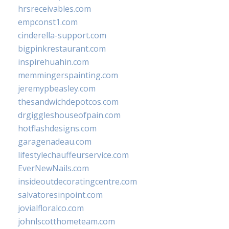
hrsreceivables.com
empconst1.com
cinderella-support.com
bigpinkrestaurant.com
inspirehuahin.com
memmingerspainting.com
jeremypbeasley.com
thesandwichdepotcos.com
drgiggleshouseofpain.com
hotflashdesigns.com
garagenadeau.com
lifestylechauffeurservice.com
EverNewNails.com
insideoutdecoratingcentre.com
salvatoresinpoint.com
jovialfloralco.com
johnlscotthometeam.com