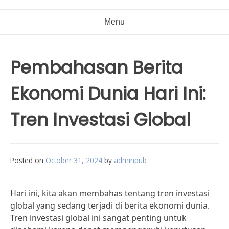
Menu
Pembahasan Berita
Ekonomi Dunia Hari Ini:
Tren Investasi Global
Posted on
October 31, 2024
by
adminpub
Hari ini, kita akan membahas tentang tren investasi
global yang sedang terjadi di berita ekonomi dunia.
Tren investasi global ini sangat penting untuk