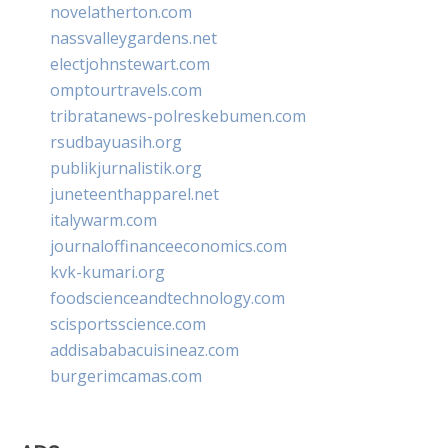
novelatherton.com
nassvalleygardens.net
electjohnstewart.com
omptourtravels.com
tribratanews-polreskebumen.com
rsudbayuasih.org
publikjurnalistik.org
juneteenthapparel.net
italywarm.com
journaloffinanceeconomics.com
kvk-kumari.org
foodscienceandtechnology.com
scisportsscience.com
addisababacuisineaz.com
burgerimcamas.com