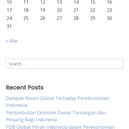
10
11
12
13
14
15
16
17
18
19
20
21
22
23
24
25
26
27
28
29
30
31
« Mar
Search
for:
Recent Posts
Dampak Resesi Global Terhadap Perekonomian
Indonesia
Pertumbuhan Ekonomi Dunia: Tantangan dan
Peluang Bagi Indonesia
PDB Global: Peran Indonesia dalam Perekonomian