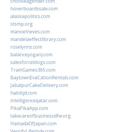
chooseagender.com
hoverboardssale.com
alaskapolitics.com
stsmp.org
manoelneves.com
mandelaeffectlibrary.com
roselynns.com
balanceyoganj.com
salesforceblogs.com
TrainGames365.com
BaytownEvaCationRentals.com
JabalpurCakeDelivery.com
halobjd.com
intelligenceqatar.com
PikaPikaApp.com
takecareofbusinessdfw.org
HamadaOfJapan.com
VersifyLifestyle.com