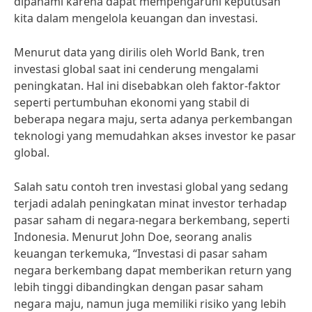
dipahami karena dapat mempengaruhi keputusan
kita dalam mengelola keuangan dan investasi.
Menurut data yang dirilis oleh World Bank, tren
investasi global saat ini cenderung mengalami
peningkatan. Hal ini disebabkan oleh faktor-faktor
seperti pertumbuhan ekonomi yang stabil di
beberapa negara maju, serta adanya perkembangan
teknologi yang memudahkan akses investor ke pasar
global.
Salah satu contoh tren investasi global yang sedang
terjadi adalah peningkatan minat investor terhadap
pasar saham di negara-negara berkembang, seperti
Indonesia. Menurut John Doe, seorang analis
keuangan terkemuka, “Investasi di pasar saham
negara berkembang dapat memberikan return yang
lebih tinggi dibandingkan dengan pasar saham
negara maju, namun juga memiliki risiko yang lebih