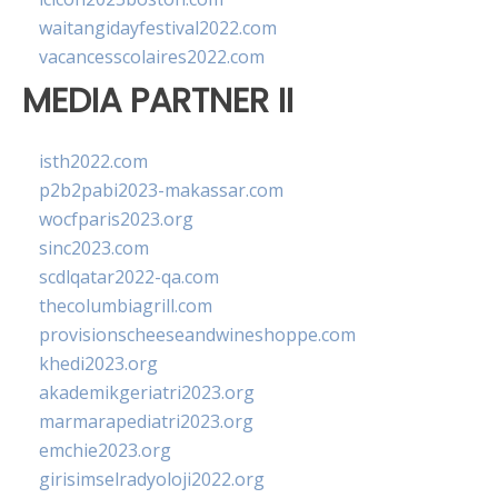
waitangidayfestival2022.com
vacancesscolaires2022.com
MEDIA PARTNER II
isth2022.com
p2b2pabi2023-makassar.com
wocfparis2023.org
sinc2023.com
scdlqatar2022-qa.com
thecolumbiagrill.com
provisionscheeseandwineshoppe.com
khedi2023.org
akademikgeriatri2023.org
marmarapediatri2023.org
emchie2023.org
girisimselradyoloji2022.org