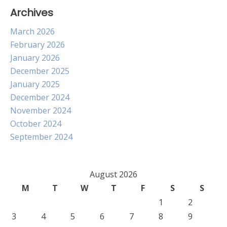
Archives
March 2026
February 2026
January 2026
December 2025
January 2025
December 2024
November 2024
October 2024
September 2024
August 2026
M
T
W
T
F
S
S
1
2
3
4
5
6
7
8
9