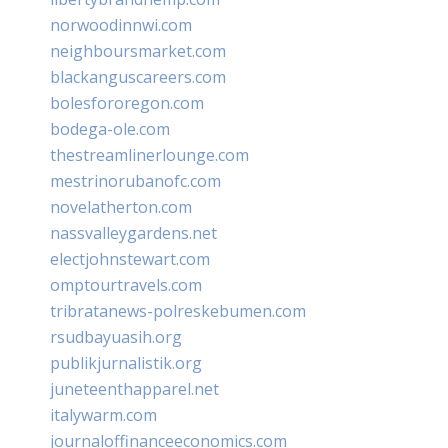
norwoodinnwi.com
neighboursmarket.com
blackanguscareers.com
bolesfororegon.com
bodega-ole.com
thestreamlinerlounge.com
mestrinorubanofc.com
novelatherton.com
nassvalleygardens.net
electjohnstewart.com
omptourtravels.com
tribratanews-polreskebumen.com
rsudbayuasih.org
publikjurnalistik.org
juneteenthapparel.net
italywarm.com
journaloffinanceeconomics.com