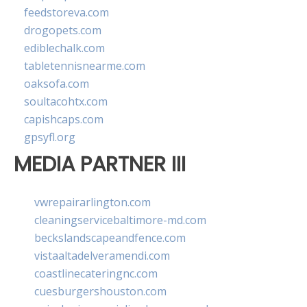
feedstoreva.com
drogopets.com
ediblechalk.com
tabletennisnearme.com
oaksofa.com
soultacohtx.com
capishcaps.com
gpsyfl.org
MEDIA PARTNER III
vwrepairarlington.com
cleaningservicebaltimore-md.com
beckslandscapeandfence.com
vistaaltadelveramendi.com
coastlinecateringnc.com
cuesburgershouston.com