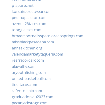
p-sports.net
korsairstreetwear.com
petshopallston.com
avenue26tacos.com
topgglasses.com
broadmoornailsspacoloradosprings.com
missblackpasadena.com
anneskitchen.org
valenciamarketytaqueria.com
reefrecordsllc.com
alawaffle.com
aryouthfishing.com
united-basketball.com
tios-tacos.com
cafecito-satx.com
graduacionviu2023.com
pecanjackstogo.com