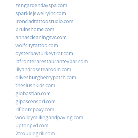
zengardendayspa.com
sparklejewelryinc.com
ironcladtattoostudio.com
bruinshome.com
annascleaningsvc.com
wolfcitytattoo.com
oysterbayturkeytrot.com
lafronterarestauranteybar.com
lilyandrosetearoom.com
olivesburgberrypatch.com
theslushkids.com
giobastian.com
glpascensori.com
rifloorepoxy.com
woolleymillingandpaving.com
uptonpvd.com
2troublegrill.com