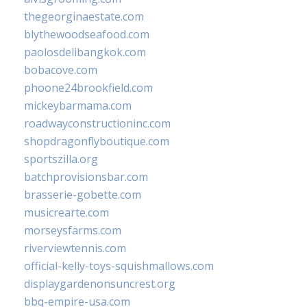
thegeorginaestate.com
blythewoodseafood.com
paolosdelibangkok.com
bobacove.com
phoone24brookfield.com
mickeybarmama.com
roadwayconstructioninc.com
shopdragonflyboutique.com
sportszilla.org
batchprovisionsbar.com
brasserie-gobette.com
musicrearte.com
morseysfarms.com
riverviewtennis.com
official-kelly-toys-squishmallows.com
displaygardenonsuncrest.org
bbq-empire-usa.com