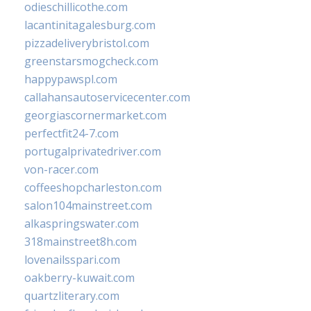
odieschillicothe.com
lacantinitagalesburg.com
pizzadeliverybristol.com
greenstarsmogcheck.com
happypawspl.com
callahansautoservicecenter.com
georgiascornermarket.com
perfectfit24-7.com
portugalprivatedriver.com
von-racer.com
coffeeshopcharleston.com
salon104mainstreet.com
alkaspringswater.com
318mainstreet8h.com
lovenailsspari.com
oakberry-kuwait.com
quartzliterary.com