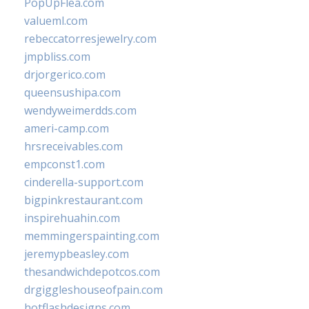
PopUpFlea.com
valueml.com
rebeccatorresjewelry.com
jmpbliss.com
drjorgerico.com
queensushipa.com
wendyweimerdds.com
ameri-camp.com
hrsreceivables.com
empconst1.com
cinderella-support.com
bigpinkrestaurant.com
inspirehuahin.com
memmingerspainting.com
jeremypbeasley.com
thesandwichdepotcos.com
drgiggleshouseofpain.com
hotflashdesigns.com