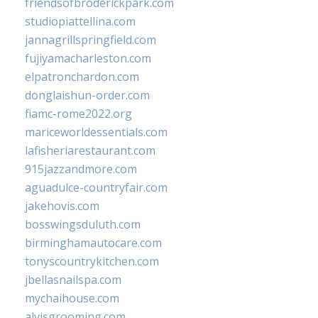
friendsofbroderickpark.com
studiopiattellina.com
jannagrillspringfield.com
fujiyamacharleston.com
elpatronchardon.com
donglaishun-order.com
fiamc-rome2022.org
mariceworldessentials.com
lafisheriarestaurant.com
915jazzandmore.com
aguadulce-countryfair.com
jakehovis.com
bosswingsduluth.com
birminghamautocare.com
tonyscountrykitchen.com
jbellasnailspa.com
mychaihouse.com
alvisgrooming.com