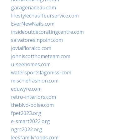
garagenadeau.com
lifestylechauffeurservice.com
EverNewNails.com
insideoutdecoratingcentre.com
salvatoresinpoint.com
jovialfloralco.com
johnlscotthometeam.com
u-seehomes.com
watersportslagonissi.com
mischieffashion.com
eduwyre.com
retro-interiors.com
theblvd-boise.com
fpet2023.org
e-smart2022.org
ngrc2022.org
leesfamilyfoods.com