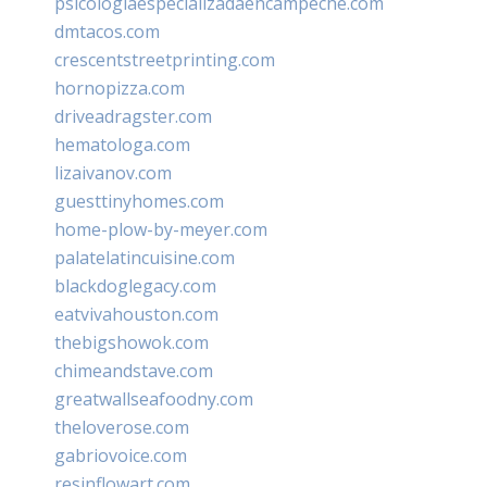
psicologiaespecializadaencampeche.com
dmtacos.com
crescentstreetprinting.com
hornopizza.com
driveadragster.com
hematologa.com
lizaivanov.com
guesttinyhomes.com
home-plow-by-meyer.com
palatelatincuisine.com
blackdoglegacy.com
eatvivahouston.com
thebigshowok.com
chimeandstave.com
greatwallseafoodny.com
theloverose.com
gabriovoice.com
resinflowart.com