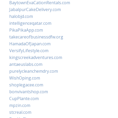
BaytownEvaCationRentals.com
JabalpurCakeDelivery.com
halobjd.com
intelligenceqatar.com
PikaPikaApp.com
takecareofbusinessdfw.org
HamadaOfJapan.com
VersifyLifestyle.com
kingscreekadventures.com
antaeuslabs.com
purelycleanchemdry.com
WishOping.com
shoplegacee.com
bonvivantshop.com
CupPlante.com
mpzin.com
stcreal.com