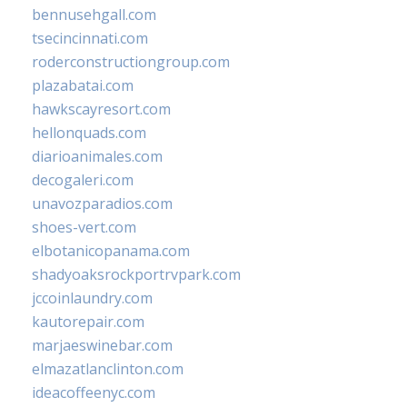
bennusehgall.com
tsecincinnati.com
roderconstructiongroup.com
plazabatai.com
hawkscayresort.com
hellonquads.com
diarioanimales.com
decogaleri.com
unavozparadios.com
shoes-vert.com
elbotanicopanama.com
shadyoaksrockportrvpark.com
jccoinlaundry.com
kautorepair.com
marjaeswinebar.com
elmazatlanclinton.com
ideacoffeenyc.com