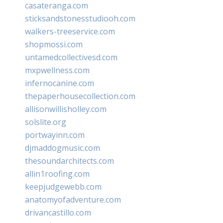
casateranga.com
sticksandstonesstudiooh.com
walkers-treeservice.com
shopmossi.com
untamedcollectivesd.com
mxpwellness.com
infernocanine.com
thepaperhousecollection.com
allisonwillisholley.com
solslite.org
portwayinn.com
djmaddogmusic.com
thesoundarchitects.com
allin1roofing.com
keepjudgewebb.com
anatomyofadventure.com
drivancastillo.com