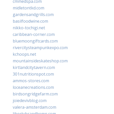
cmmedspa.com
midletontkd.com
gardensandgrills.com
basilfoodwine.com
nikko-tochigi.net
caribbean-corner.com
bluemoongiftcards.com
rivercitysteampunkexpo.com
kchoops.net
mountainsideskateshop.com
kirtlandcitytavern.com
301nutritionspot.com
ammos-stores.com
loceanecreations.com
birdsongridgefarm.com
joiedevivblog.com
valera-amsterdam.com
libertybrandhemp.com