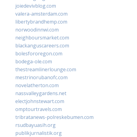
joiedevivblog.com
valera-amsterdam.com
libertybrandhemp.com
norwoodinnwi.com
neighboursmarket.com
blackanguscareers.com
bolesfororegon.com
bodega-ole.com
thestreamlinerlounge.com
mestrinorubanofc.com
novelatherton.com
nassvalleygardens.net
electjohnstewart.com
omptourtravels.com
tribratanews-polreskebumen.com
rsudbayuasih.org
publikjurnalistik.org