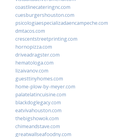
coastlinecateringnc.com
cuesburgershouston.com
psicologiaespecializadaencampeche.com
dmtacos.com
crescentstreetprinting.com
hornopizza.com
driveadragster.com
hematologa.com
lizaivanov.com
guesttinyhomes.com
home-plow-by-meyer.com
palatelatincuisine.com
blackdoglegacy.com
eatvivahouston.com
thebigshowok.com
chimeandstave.com
greatwallseafoodny.com