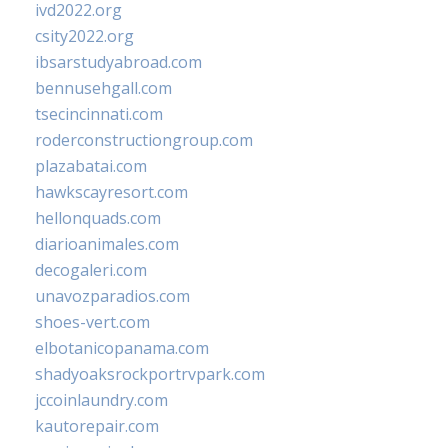
ivd2022.org
csity2022.org
ibsarstudyabroad.com
bennusehgall.com
tsecincinnati.com
roderconstructiongroup.com
plazabatai.com
hawkscayresort.com
hellonquads.com
diarioanimales.com
decogaleri.com
unavozparadios.com
shoes-vert.com
elbotanicopanama.com
shadyoaksrockportrvpark.com
jccoinlaundry.com
kautorepair.com