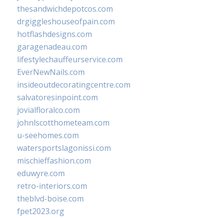
thesandwichdepotcos.com
drgiggleshouseofpain.com
hotflashdesigns.com
garagenadeau.com
lifestylechauffeurservice.com
EverNewNails.com
insideoutdecoratingcentre.com
salvatoresinpoint.com
jovialfloralco.com
johnlscotthometeam.com
u-seehomes.com
watersportslagonissi.com
mischieffashion.com
eduwyre.com
retro-interiors.com
theblvd-boise.com
fpet2023.org