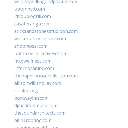
woolleymillingandpaving.com
uptonpvd.com
2troublegrill.com
casateranga.com
sticksandstonesstudiooh.com
walkers-treeservice.com
shopmossi.com
untamedcollectivesd.com
mxpwellness.com
infernocanine.com
thepaperhousecollection.com
allisonwillisholley.com
solslite.org
portwayinn.com
djmaddogmusic.com
thesoundarchitects.com
allin1roofing.com
keepjudgewebb.com