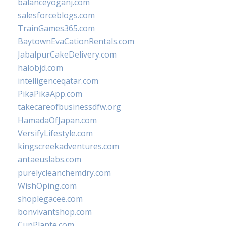
balanceyoganj.com
salesforceblogs.com
TrainGames365.com
BaytownEvaCationRentals.com
JabalpurCakeDelivery.com
halobjd.com
intelligenceqatar.com
PikaPikaApp.com
takecareofbusinessdfw.org
HamadaOfJapan.com
VersifyLifestyle.com
kingscreekadventures.com
antaeuslabs.com
purelycleanchemdry.com
WishOping.com
shoplegacee.com
bonvivantshop.com
CupPlante.com