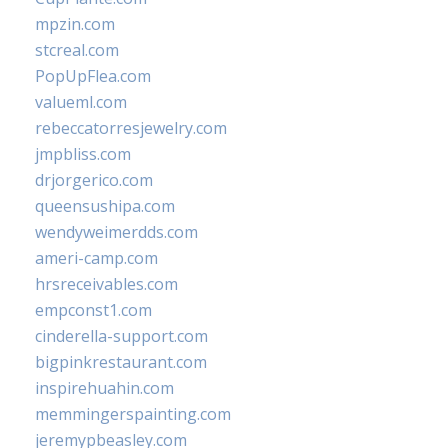
mpzin.com
stcreal.com
PopUpFlea.com
valueml.com
rebeccatorresjewelry.com
jmpbliss.com
drjorgerico.com
queensushipa.com
wendyweimerdds.com
ameri-camp.com
hrsreceivables.com
empconst1.com
cinderella-support.com
bigpinkrestaurant.com
inspirehuahin.com
memmingerspainting.com
jeremypbeasley.com