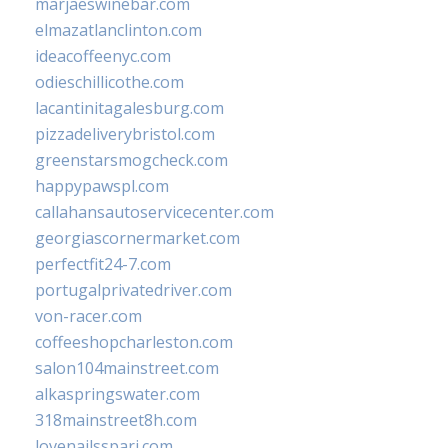
marjaeswinebar.com
elmazatlanclinton.com
ideacoffeenyc.com
odieschillicothe.com
lacantinitagalesburg.com
pizzadeliverybristol.com
greenstarsmogcheck.com
happypawspl.com
callahansautoservicecenter.com
georgiascornermarket.com
perfectfit24-7.com
portugalprivatedriver.com
von-racer.com
coffeeshopcharleston.com
salon104mainstreet.com
alkaspringswater.com
318mainstreet8h.com
lovenailsspari.com