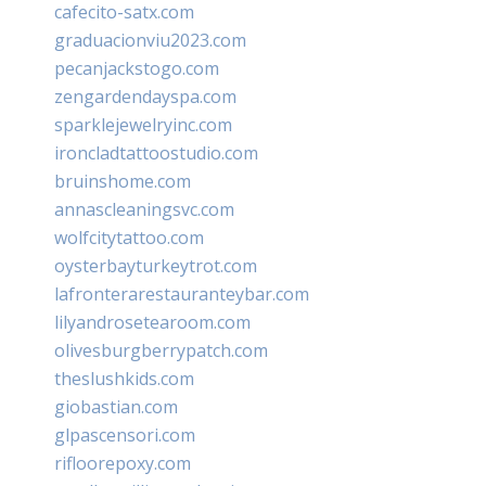
cafecito-satx.com
graduacionviu2023.com
pecanjackstogo.com
zengardendayspa.com
sparklejewelryinc.com
ironcladtattoostudio.com
bruinshome.com
annascleaningsvc.com
wolfcitytattoo.com
oysterbayturkeytrot.com
lafronterarestauranteybar.com
lilyandrosetearoom.com
olivesburgberrypatch.com
theslushkids.com
giobastian.com
glpascensori.com
rifloorepoxy.com