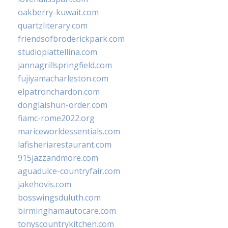
oakberry-kuwait.com
quartzliterary.com
friendsofbroderickpark.com
studiopiattellina.com
jannagrillspringfield.com
fujiyamacharleston.com
elpatronchardon.com
donglaishun-order.com
fiamc-rome2022.org
mariceworldessentials.com
lafisheriarestaurant.com
915jazzandmore.com
aguadulce-countryfair.com
jakehovis.com
bosswingsduluth.com
birminghamautocare.com
tonyscountrykitchen.com