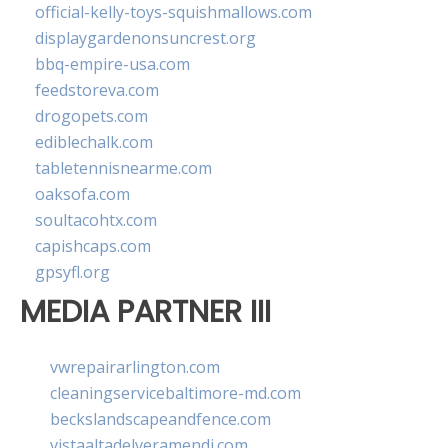
official-kelly-toys-squishmallows.com
displaygardenonsuncrest.org
bbq-empire-usa.com
feedstoreva.com
drogopets.com
ediblechalk.com
tabletennisnearme.com
oaksofa.com
soultacohtx.com
capishcaps.com
gpsyfl.org
MEDIA PARTNER III
vwrepairarlington.com
cleaningservicebaltimore-md.com
beckslandscapeandfence.com
vistaaltadelveramendi.com