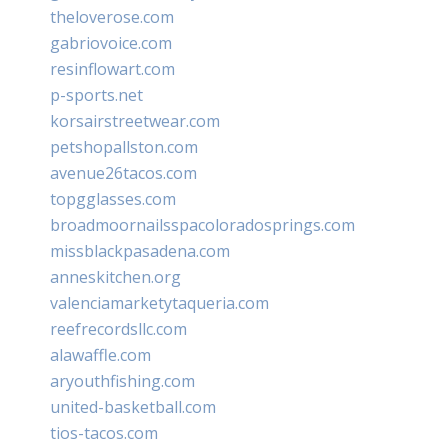
theloverose.com
gabriovoice.com
resinflowart.com
p-sports.net
korsairstreetwear.com
petshopallston.com
avenue26tacos.com
topgglasses.com
broadmoornailsspacoloradosprings.com
missblackpasadena.com
anneskitchen.org
valenciamarketytaqueria.com
reefrecordsllc.com
alawaffle.com
aryouthfishing.com
united-basketball.com
tios-tacos.com