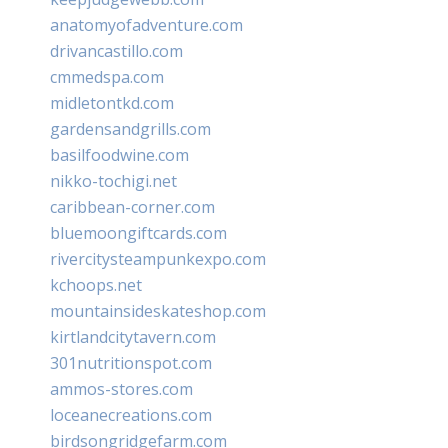
anatomyofadventure.com
drivancastillo.com
cmmedspa.com
midletontkd.com
gardensandgrills.com
basilfoodwine.com
nikko-tochigi.net
caribbean-corner.com
bluemoongiftcards.com
rivercitysteampunkexpo.com
kchoops.net
mountainsideskateshop.com
kirtlandcitytavern.com
301nutritionspot.com
ammos-stores.com
loceanecreations.com
birdsongridgefarm.com