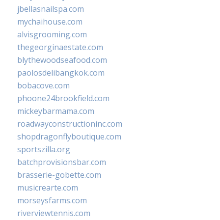
jbellasnailspa.com
mychaihouse.com
alvisgrooming.com
thegeorginaestate.com
blythewoodseafood.com
paolosdelibangkok.com
bobacove.com
phoone24brookfield.com
mickeybarmama.com
roadwayconstructioninc.com
shopdragonflyboutique.com
sportszilla.org
batchprovisionsbar.com
brasserie-gobette.com
musicrearte.com
morseysfarms.com
riverviewtennis.com