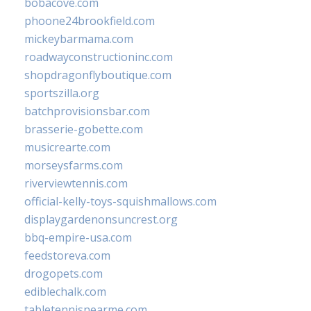
bobacove.com
phoone24brookfield.com
mickeybarmama.com
roadwayconstructioninc.com
shopdragonflyboutique.com
sportszilla.org
batchprovisionsbar.com
brasserie-gobette.com
musicrearte.com
morseysfarms.com
riverviewtennis.com
official-kelly-toys-squishmallows.com
displaygardenonsuncrest.org
bbq-empire-usa.com
feedstoreva.com
drogopets.com
ediblechalk.com
tabletennisnearme.com