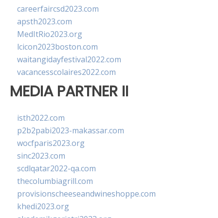
careerfaircsd2023.com
apsth2023.com
MedItRio2023.org
lcicon2023boston.com
waitangidayfestival2022.com
vacancesscolaires2022.com
MEDIA PARTNER II
isth2022.com
p2b2pabi2023-makassar.com
wocfparis2023.org
sinc2023.com
scdlqatar2022-qa.com
thecolumbiagrill.com
provisionscheeseandwineshoppe.com
khedi2023.org