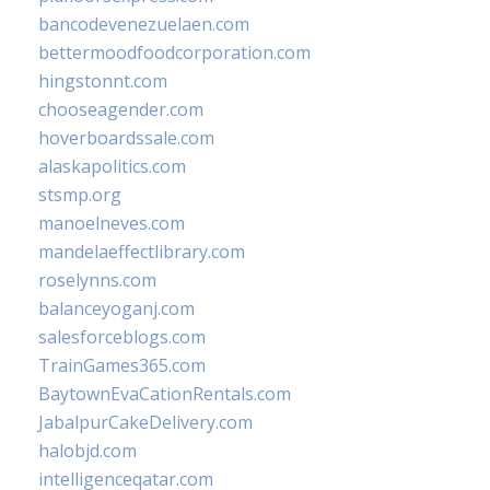
bancodevenezuelaen.com
bettermoodfoodcorporation.com
hingstonnt.com
chooseagender.com
hoverboardssale.com
alaskapolitics.com
stsmp.org
manoelneves.com
mandelaeffectlibrary.com
roselynns.com
balanceyoganj.com
salesforceblogs.com
TrainGames365.com
BaytownEvaCationRentals.com
JabalpurCakeDelivery.com
halobjd.com
intelligenceqatar.com