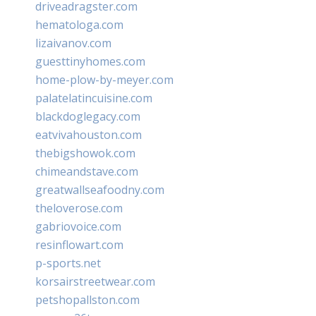
driveadragster.com
hematologa.com
lizaivanov.com
guesttinyhomes.com
home-plow-by-meyer.com
palatelatincuisine.com
blackdoglegacy.com
eatvivahouston.com
thebigshowok.com
chimeandstave.com
greatwallseafoodny.com
theloverose.com
gabriovoice.com
resinflowart.com
p-sports.net
korsairstreetwear.com
petshopallston.com