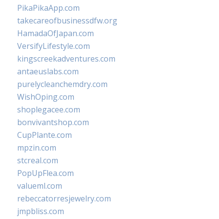
PikaPikaApp.com
takecareofbusinessdfw.org
HamadaOfJapan.com
VersifyLifestyle.com
kingscreekadventures.com
antaeuslabs.com
purelycleanchemdry.com
WishOping.com
shoplegacee.com
bonvivantshop.com
CupPlante.com
mpzin.com
stcreal.com
PopUpFlea.com
valueml.com
rebeccatorresjewelry.com
jmpbliss.com