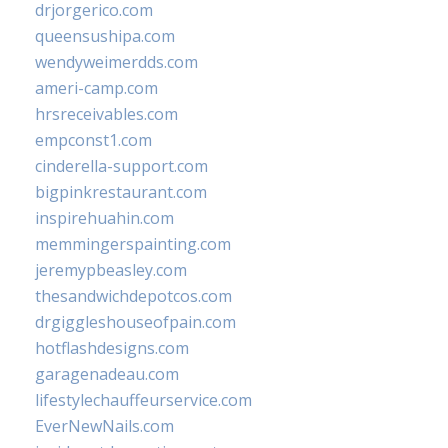
drjorgerico.com
queensushipa.com
wendyweimerdds.com
ameri-camp.com
hrsreceivables.com
empconst1.com
cinderella-support.com
bigpinkrestaurant.com
inspirehuahin.com
memmingerspainting.com
jeremypbeasley.com
thesandwichdepotcos.com
drgiggleshouseofpain.com
hotflashdesigns.com
garagenadeau.com
lifestylechauffeurservice.com
EverNewNails.com