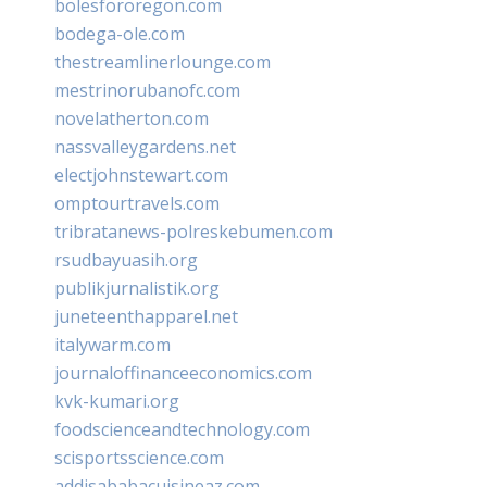
bolesfororegon.com
bodega-ole.com
thestreamlinerlounge.com
mestrinorubanofc.com
novelatherton.com
nassvalleygardens.net
electjohnstewart.com
omptourtravels.com
tribratanews-polreskebumen.com
rsudbayuasih.org
publikjurnalistik.org
juneteenthapparel.net
italywarm.com
journaloffinanceeconomics.com
kvk-kumari.org
foodscienceandtechnology.com
scisportsscience.com
addisababacuisineaz.com