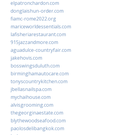
elpatronchardon.com
donglaishun-order.com
fiamc-rome2022.org
mariceworldessentials.com
lafisheriarestaurant.com
915jazzandmore.com
aguadulce-countryfair.com
jakehovis.com
bosswingsduluth.com
birminghamautocare.com
tonyscountrykitchen.com
jbellasnailspa.com
mychaihouse.com
alvisgrooming.com
thegeorginaestate.com
blythewoodseafood.com
paolosdelibangkok.com