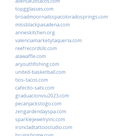
avenue26tacos.com
topgglasses.com
broadmoornailsspacoloradosprings.com
missblackpasadena.com
anneskitchen.org
valenciamarketytaqueria.com
reefrecordsllc.com
alawaffle.com
aryouthfishing.com
united-basketball.com
tios-tacos.com
cafecito-satx.com
graduacionviu2023.com
pecanjackstogo.com
zengardendayspa.com
sparklejewelryinc.com
ironcladtattoostudio.com
bruinshome.com