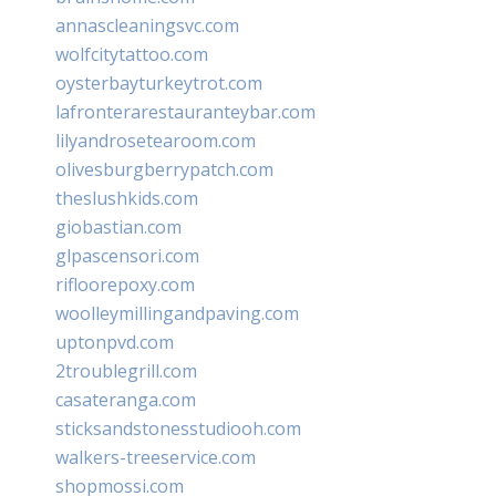
annascleaningsvc.com
wolfcitytattoo.com
oysterbayturkeytrot.com
lafronterarestauranteybar.com
lilyandrosetearoom.com
olivesburgberrypatch.com
theslushkids.com
giobastian.com
glpascensori.com
rifloorepoxy.com
woolleymillingandpaving.com
uptonpvd.com
2troublegrill.com
casateranga.com
sticksandstonesstudiooh.com
walkers-treeservice.com
shopmossi.com