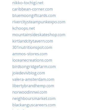
nikko-tochigi.net
caribbean-corner.com
bluemoongiftcards.com
rivercitysteampunkexpo.com
kchoops.net
mountainsideskateshop.com
kirtlandcitytavern.com
301nutritionspot.com
ammos-stores.com
loceanecreations.com
birdsongridgefarm.com
joiedevivblog.com
valera-amsterdam.com
libertybrandhemp.com
norwoodinnwi.com
neighboursmarket.com
blackanguscareers.com