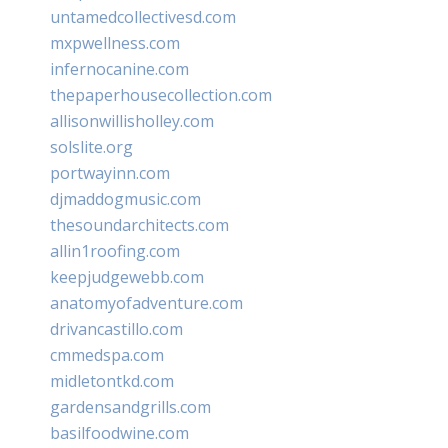
untamedcollectivesd.com
mxpwellness.com
infernocanine.com
thepaperhousecollection.com
allisonwillisholley.com
solslite.org
portwayinn.com
djmaddogmusic.com
thesoundarchitects.com
allin1roofing.com
keepjudgewebb.com
anatomyofadventure.com
drivancastillo.com
cmmedspa.com
midletontkd.com
gardensandgrills.com
basilfoodwine.com