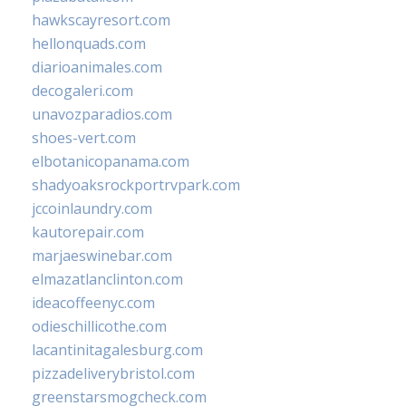
hawkscayresort.com
hellonquads.com
diarioanimales.com
decogaleri.com
unavozparadios.com
shoes-vert.com
elbotanicopanama.com
shadyoaksrockportrvpark.com
jccoinlaundry.com
kautorepair.com
marjaeswinebar.com
elmazatlanclinton.com
ideacoffeenyc.com
odieschillicothe.com
lacantinitagalesburg.com
pizzadeliverybristol.com
greenstarsmogcheck.com