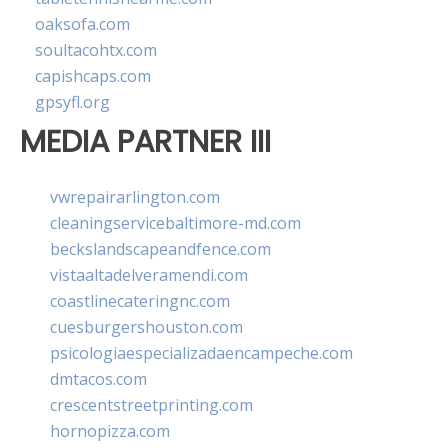
oaksofa.com
soultacohtx.com
capishcaps.com
gpsyfl.org
MEDIA PARTNER III
vwrepairarlington.com
cleaningservicebaltimore-md.com
beckslandscapeandfence.com
vistaaltadelveramendi.com
coastlinecateringnc.com
cuesburgershouston.com
psicologiaespecializadaencampeche.com
dmtacos.com
crescentstreetprinting.com
hornopizza.com