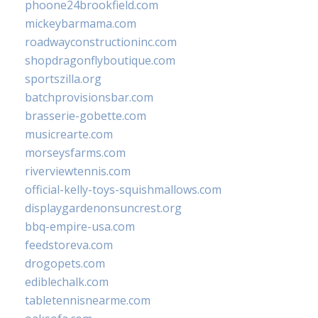
phoone24brookfield.com
mickeybarmama.com
roadwayconstructioninc.com
shopdragonflyboutique.com
sportszilla.org
batchprovisionsbar.com
brasserie-gobette.com
musicrearte.com
morseysfarms.com
riverviewtennis.com
official-kelly-toys-squishmallows.com
displaygardenonsuncrest.org
bbq-empire-usa.com
feedstoreva.com
drogopets.com
ediblechalk.com
tabletennisnearme.com