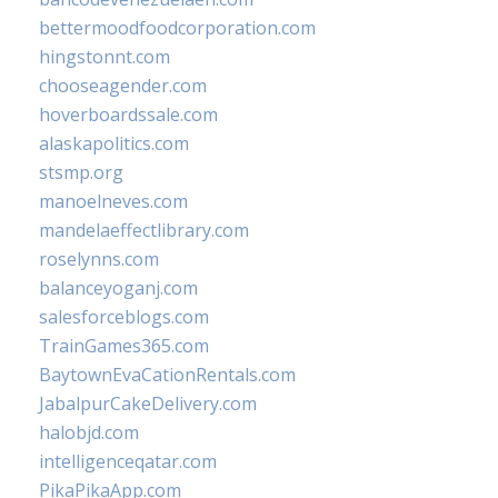
bettermoodfoodcorporation.com
hingstonnt.com
chooseagender.com
hoverboardssale.com
alaskapolitics.com
stsmp.org
manoelneves.com
mandelaeffectlibrary.com
roselynns.com
balanceyoganj.com
salesforceblogs.com
TrainGames365.com
BaytownEvaCationRentals.com
JabalpurCakeDelivery.com
halobjd.com
intelligenceqatar.com
PikaPikaApp.com