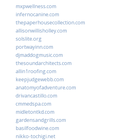
mxpwellness.com
infernocanine.com
thepaperhousecollection.com
allisonwillisholley.com
solslite.org
portwayinn.com
djmaddogmusic.com
thesoundarchitects.com
allin1roofing.com
keepjudgewebb.com
anatomyofadventure.com
drivancastillo.com
cmmedspa.com
midletontkd.com
gardensandgrills.com
basilfoodwine.com
nikko-tochigi.net