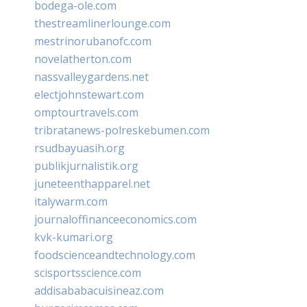
bodega-ole.com
thestreamlinerlounge.com
mestrinorubanofc.com
novelatherton.com
nassvalleygardens.net
electjohnstewart.com
omptourtravels.com
tribratanews-polreskebumen.com
rsudbayuasih.org
publikjurnalistik.org
juneteenthapparel.net
italywarm.com
journaloffinanceeconomics.com
kvk-kumari.org
foodscienceandtechnology.com
scisportsscience.com
addisababacuisineaz.com