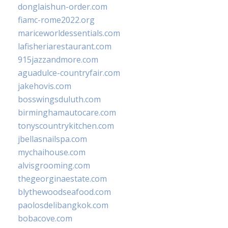
donglaishun-order.com
fiamc-rome2022.org
mariceworldessentials.com
lafisheriarestaurant.com
915jazzandmore.com
aguadulce-countryfair.com
jakehovis.com
bosswingsduluth.com
birminghamautocare.com
tonyscountrykitchen.com
jbellasnailspa.com
mychaihouse.com
alvisgrooming.com
thegeorginaestate.com
blythewoodseafood.com
paolosdelibangkok.com
bobacove.com