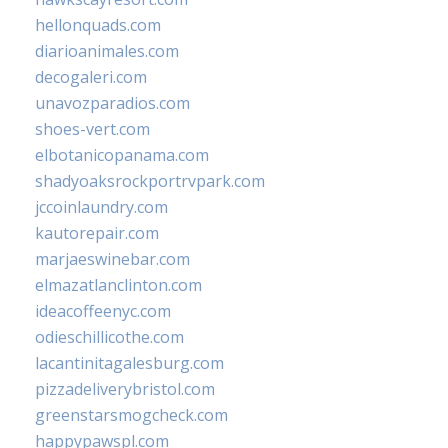
hellonquads.com
diarioanimales.com
decogaleri.com
unavozparadios.com
shoes-vert.com
elbotanicopanama.com
shadyoaksrockportrvpark.com
jccoinlaundry.com
kautorepair.com
marjaeswinebar.com
elmazatlanclinton.com
ideacoffeenyc.com
odieschillicothe.com
lacantinitagalesburg.com
pizzadeliverybristol.com
greenstarsmogcheck.com
happypawspl.com