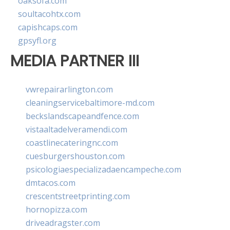
oaksofa.com
soultacohtx.com
capishcaps.com
gpsyfl.org
MEDIA PARTNER III
vwrepairarlington.com
cleaningservicebaltimore-md.com
beckslandscapeandfence.com
vistaaltadelveramendi.com
coastlinecateringnc.com
cuesburgershouston.com
psicologiaespecializadaencampeche.com
dmtacos.com
crescentstreetprinting.com
hornopizza.com
driveadragster.com