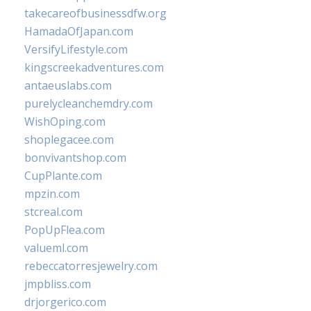
takecareofbusinessdfw.org
HamadaOfJapan.com
VersifyLifestyle.com
kingscreekadventures.com
antaeuslabs.com
purelycleanchemdry.com
WishOping.com
shoplegacee.com
bonvivantshop.com
CupPlante.com
mpzin.com
stcreal.com
PopUpFlea.com
valueml.com
rebeccatorresjewelry.com
jmpbliss.com
drjorgerico.com