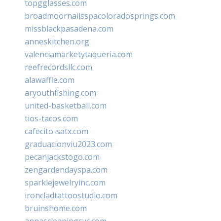
topgglasses.com
broadmoornailsspacoloradosprings.com
missblackpasadena.com
anneskitchen.org
valenciamarketytaqueria.com
reefrecordsllc.com
alawaffle.com
aryouthfishing.com
united-basketball.com
tios-tacos.com
cafecito-satx.com
graduacionviu2023.com
pecanjackstogo.com
zengardendayspa.com
sparklejewelryinc.com
ironcladtattoostudio.com
bruinshome.com
annascleaningsvc.com