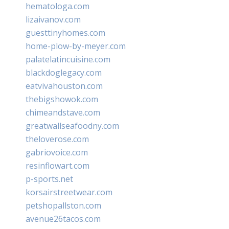
hematologa.com
lizaivanov.com
guesttinyhomes.com
home-plow-by-meyer.com
palatelatincuisine.com
blackdoglegacy.com
eatvivahouston.com
thebigshowok.com
chimeandstave.com
greatwallseafoodny.com
theloverose.com
gabriovoice.com
resinflowart.com
p-sports.net
korsairstreetwear.com
petshopallston.com
avenue26tacos.com