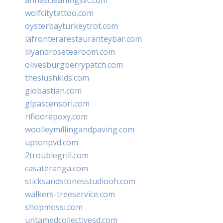
wolfcitytattoo.com
oysterbayturkeytrot.com
lafronterarestauranteybar.com
lilyandrosetearoom.com
olivesburgberrypatch.com
theslushkids.com
giobastian.com
glpascensori.com
rifloorepoxy.com
woolleymillingandpaving.com
uptonpvd.com
2troublegrill.com
casateranga.com
sticksandstonesstudiooh.com
walkers-treeservice.com
shopmossi.com
untamedcollectivesd.com