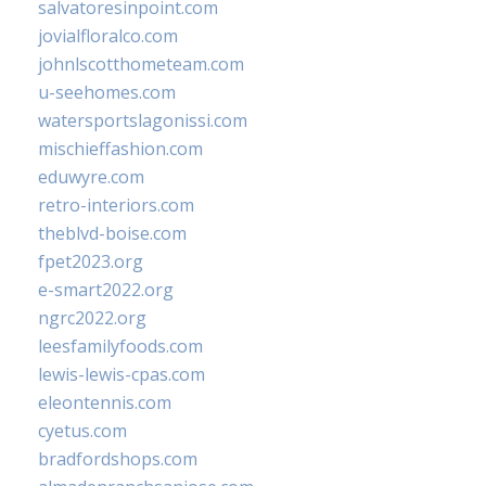
salvatoresinpoint.com
jovialfloralco.com
johnlscotthometeam.com
u-seehomes.com
watersportslagonissi.com
mischieffashion.com
eduwyre.com
retro-interiors.com
theblvd-boise.com
fpet2023.org
e-smart2022.org
ngrc2022.org
leesfamilyfoods.com
lewis-lewis-cpas.com
eleontennis.com
cyetus.com
bradfordshops.com