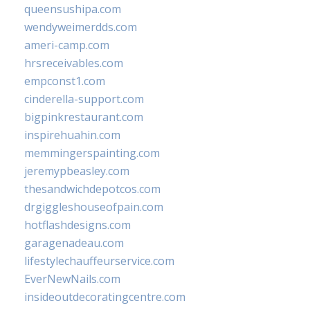
queensushipa.com
wendyweimerdds.com
ameri-camp.com
hrsreceivables.com
empconst1.com
cinderella-support.com
bigpinkrestaurant.com
inspirehuahin.com
memmingerspainting.com
jeremypbeasley.com
thesandwichdepotcos.com
drgiggleshouseofpain.com
hotflashdesigns.com
garagenadeau.com
lifestylechauffeurservice.com
EverNewNails.com
insideoutdecoratingcentre.com