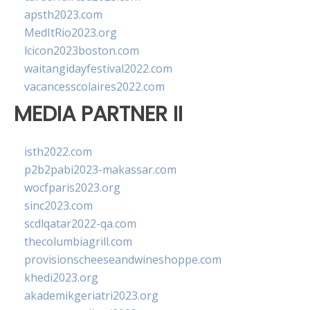
apsth2023.com
MedItRio2023.org
lcicon2023boston.com
waitangidayfestival2022.com
vacancesscolaires2022.com
MEDIA PARTNER II
isth2022.com
p2b2pabi2023-makassar.com
wocfparis2023.org
sinc2023.com
scdlqatar2022-qa.com
thecolumbiagrill.com
provisionscheeseandwineshoppe.com
khedi2023.org
akademikgeriatri2023.org