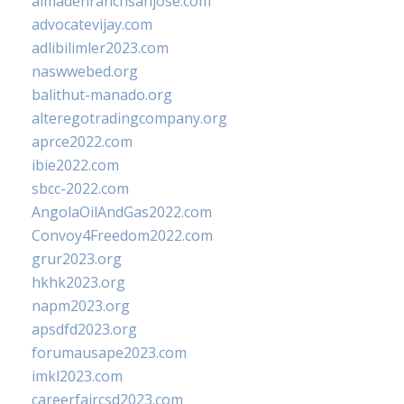
almadenranchsanjose.com
advocatevijay.com
adlibilimler2023.com
naswwebed.org
balithut-manado.org
alteregotradingcompany.org
aprce2022.com
ibie2022.com
sbcc-2022.com
AngolaOilAndGas2022.com
Convoy4Freedom2022.com
grur2023.org
hkhk2023.org
napm2023.org
apsdfd2023.org
forumausape2023.com
imkl2023.com
careerfaircsd2023.com