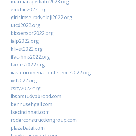
marmarapediatri2023.org
emchie2023.org
girisimselradyoloji2022.org
utcd2022.org
biosensor2022.org
ialp2022.org
klivet2022.org
ifac-hms2022.org
taoms2022.org
iias-euromena-conference2022.org
ivd2022.org
csity2022.org
ibsarstudyabroad.com
bennusehgall.com
tsecincinnati.com
roderconstructiongroup.com
plazabatai.com
hawkscayresort.com