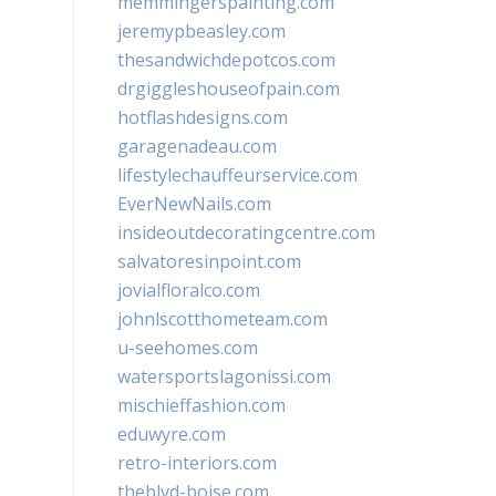
memmingerspainting.com
jeremypbeasley.com
thesandwichdepotcos.com
drgiggleshouseofpain.com
hotflashdesigns.com
garagenadeau.com
lifestylechauffeurservice.com
EverNewNails.com
insideoutdecoratingcentre.com
salvatoresinpoint.com
jovialfloralco.com
johnlscotthometeam.com
u-seehomes.com
watersportslagonissi.com
mischieffashion.com
eduwyre.com
retro-interiors.com
theblvd-boise.com