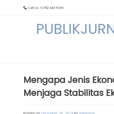
Skip
Call Us: +2782 444 YEAH
to
content
PUBLIKJURN
Mengapa Jenis Ekon
Menjaga Stabilitas 
Posted on
December 28, 2024
by
adminpub