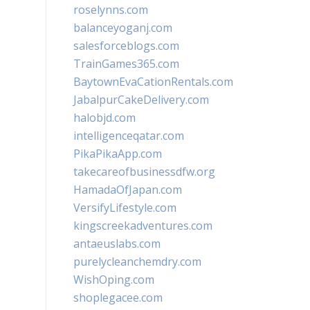
roselynns.com
balanceyoganj.com
salesforceblogs.com
TrainGames365.com
BaytownEvaCationRentals.com
JabalpurCakeDelivery.com
halobjd.com
intelligenceqatar.com
PikaPikaApp.com
takecareofbusinessdfw.org
HamadaOfJapan.com
VersifyLifestyle.com
kingscreekadventures.com
antaeuslabs.com
purelycleanchemdry.com
WishOping.com
shoplegacee.com