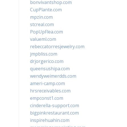
bonvivantshop.com
CupPlante.com
mpzin.com
stcreal.com
PopUpFlea.com
valueml.com
rebeccatorresjewelry.com
jmpbliss.com
drjorgerico.com
queensushipa.com
wendyweimerdds.com
ameri-camp.com
hrsreceivables.com
empconst1.com
cinderella-support.com
bigpinkrestaurant.com
inspirehuahin.com