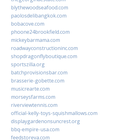
blythewoodseafood.com
paolosdelibangkok.com
bobacove.com
phoone24brookfield.com
mickeybarmama.com
roadwayconstructioninc.com
shopdragonflyboutique.com
sportszilla.org
batchprovisionsbar.com
brasserie-gobette.com
musicrearte.com
morseysfarms.com
riverviewtennis.com
official-kelly-toys-squishmallows.com
displaygardenonsuncrest.org
bbq-empire-usa.com
feedstoreva.com