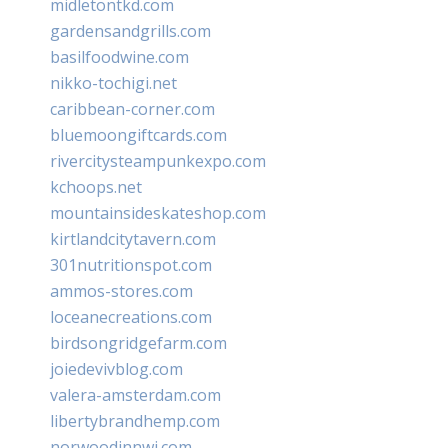
midletontkd.com
gardensandgrills.com
basilfoodwine.com
nikko-tochigi.net
caribbean-corner.com
bluemoongiftcards.com
rivercitysteampunkexpo.com
kchoops.net
mountainsideskateshop.com
kirtlandcitytavern.com
301nutritionspot.com
ammos-stores.com
loceanecreations.com
birdsongridgefarm.com
joiedevivblog.com
valera-amsterdam.com
libertybrandhemp.com
norwoodinnwi.com