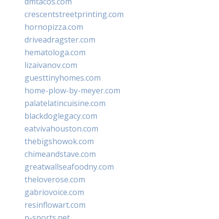
dmtacos.com
crescentstreetprinting.com
hornopizza.com
driveadragster.com
hematologa.com
lizaivanov.com
guesttinyhomes.com
home-plow-by-meyer.com
palatelatincuisine.com
blackdoglegacy.com
eatvivahouston.com
thebigshowok.com
chimeandstave.com
greatwallseafoodny.com
theloverose.com
gabriovoice.com
resinflowart.com
p-sports.net