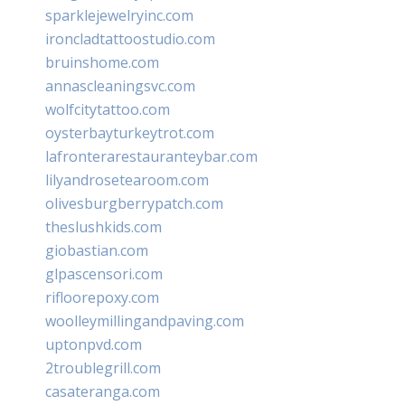
sparklejewelryinc.com
ironcladtattoostudio.com
bruinshome.com
annascleaningsvc.com
wolfcitytattoo.com
oysterbayturkeytrot.com
lafronterarestauranteybar.com
lilyandrosetearoom.com
olivesburgberrypatch.com
theslushkids.com
giobastian.com
glpascensori.com
rifloorepoxy.com
woolleymillingandpaving.com
uptonpvd.com
2troublegrill.com
casateranga.com