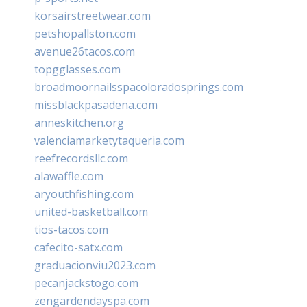
korsairstreetwear.com
petshopallston.com
avenue26tacos.com
topgglasses.com
broadmoornailsspacoloradosprings.com
missblackpasadena.com
anneskitchen.org
valenciamarketytaqueria.com
reefrecordsllc.com
alawaffle.com
aryouthfishing.com
united-basketball.com
tios-tacos.com
cafecito-satx.com
graduacionviu2023.com
pecanjackstogo.com
zengardendayspa.com