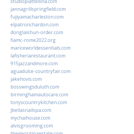
studiopiattellina.com
jannagrillspringfield.com
fujiyamacharleston.com
elpatronchardon.com
donglaishun-order.com
fiamc-rome2022.org
mariceworldessentials.com
lafisheriarestaurant.com
915jazzandmore.com
aguadulce-countryfair.com
jakehovis.com
bosswingsduluth.com
birminghamautocare.com
tonyscountrykitchen.com
jbellasnailspa.com
mychaihouse.com
alvisgrooming.com
thegeorginaestate.com