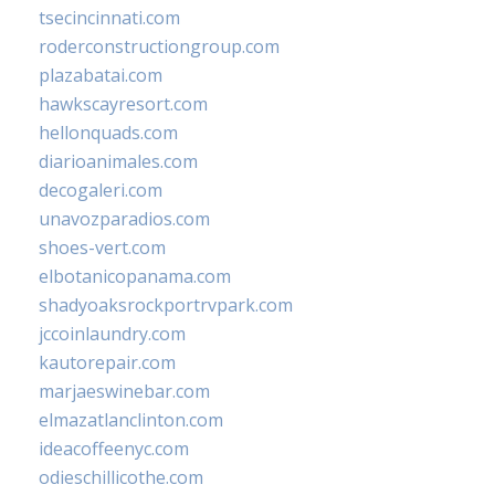
tsecincinnati.com
roderconstructiongroup.com
plazabatai.com
hawkscayresort.com
hellonquads.com
diarioanimales.com
decogaleri.com
unavozparadios.com
shoes-vert.com
elbotanicopanama.com
shadyoaksrockportrvpark.com
jccoinlaundry.com
kautorepair.com
marjaeswinebar.com
elmazatlanclinton.com
ideacoffeenyc.com
odieschillicothe.com