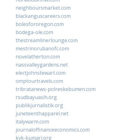
neighboursmarket.com
blackanguscareers.com
bolesfororegon.com
bodega-ole.com
thestreamlinerlounge.com
mestrinorubanofc.com
novelatherton.com
nassvalleygardens.net
electjohnstewart.com
omptourtravels.com
tribratanews-polreskebumen.com
rsudbayuasih.org
publikjurnalistik.org
juneteenthapparel.net
italywarm.com
journaloffinanceeconomics.com
kvk-kumari.org