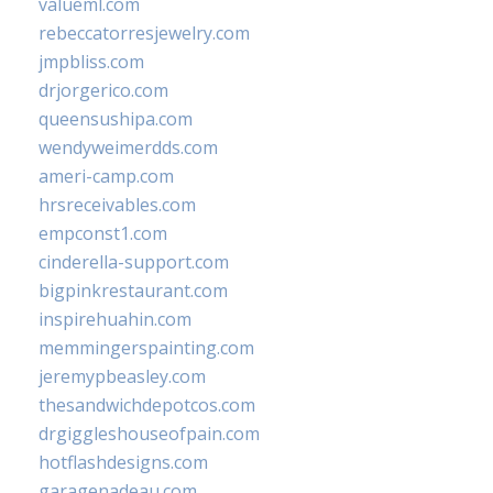
valueml.com
rebeccatorresjewelry.com
jmpbliss.com
drjorgerico.com
queensushipa.com
wendyweimerdds.com
ameri-camp.com
hrsreceivables.com
empconst1.com
cinderella-support.com
bigpinkrestaurant.com
inspirehuahin.com
memmingerspainting.com
jeremypbeasley.com
thesandwichdepotcos.com
drgiggleshouseofpain.com
hotflashdesigns.com
garagenadeau.com