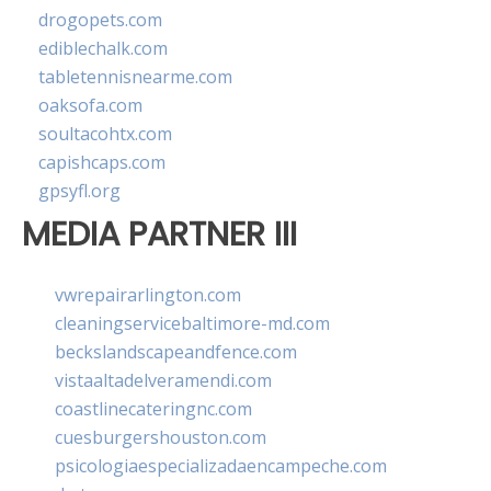
drogopets.com
ediblechalk.com
tabletennisnearme.com
oaksofa.com
soultacohtx.com
capishcaps.com
gpsyfl.org
MEDIA PARTNER III
vwrepairarlington.com
cleaningservicebaltimore-md.com
beckslandscapeandfence.com
vistaaltadelveramendi.com
coastlinecateringnc.com
cuesburgershouston.com
psicologiaespecializadaencampeche.com