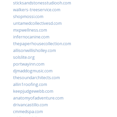
sticksandstonesstudiooh.com
walkers-treeservice.com
shopmossi.com
untamedcollectivesd.com
mxpwellness.com
infernocanine.com
thepaperhousecollection.com
allisonwillisholley.com
solslite.org
portwayinn.com
djmaddogmusic.com
thesoundarchitects.com
allin1roofing.com
keepjudgewebb.com
anatomyofadventure.com
drivancastillo.com
cmmedspa.com