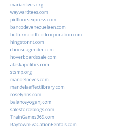
marianlives.org
waywardtees.com
pidfloorsexpress.com
bancodevenezuelaen.com
bettermoodfoodcorporation.com
hingstonnt.com
chooseagender.com
hoverboardssale.com
alaskapolitics.com
stsmp.org
manoelneves.com
mandelaeffectlibrary.com
roselynns.com
balanceyoganj.com
salesforceblogs.com
TrainGames365.com
BaytownEvaCationRentals.com