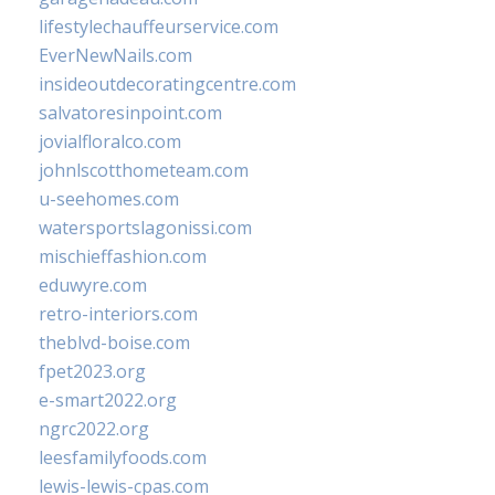
lifestylechauffeurservice.com
EverNewNails.com
insideoutdecoratingcentre.com
salvatoresinpoint.com
jovialfloralco.com
johnlscotthometeam.com
u-seehomes.com
watersportslagonissi.com
mischieffashion.com
eduwyre.com
retro-interiors.com
theblvd-boise.com
fpet2023.org
e-smart2022.org
ngrc2022.org
leesfamilyfoods.com
lewis-lewis-cpas.com