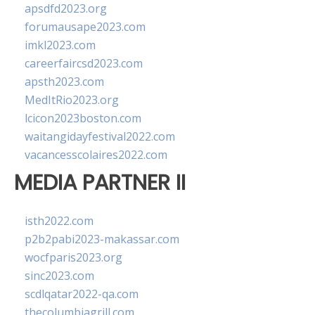
apsdfd2023.org
forumausape2023.com
imkl2023.com
careerfaircsd2023.com
apsth2023.com
MedItRio2023.org
lcicon2023boston.com
waitangidayfestival2022.com
vacancesscolaires2022.com
MEDIA PARTNER II
isth2022.com
p2b2pabi2023-makassar.com
wocfparis2023.org
sinc2023.com
scdlqatar2022-qa.com
thecolumbiagrill.com