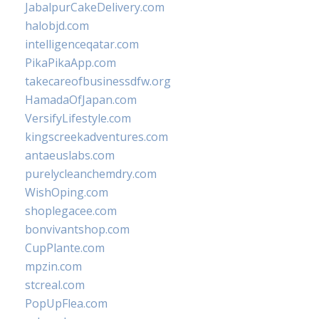
JabalpurCakeDelivery.com
halobjd.com
intelligenceqatar.com
PikaPikaApp.com
takecareofbusinessdfw.org
HamadaOfJapan.com
VersifyLifestyle.com
kingscreekadventures.com
antaeuslabs.com
purelycleanchemdry.com
WishOping.com
shoplegacee.com
bonvivantshop.com
CupPlante.com
mpzin.com
stcreal.com
PopUpFlea.com