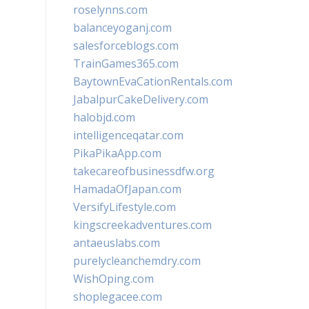
roselynns.com
balanceyoganj.com
salesforceblogs.com
TrainGames365.com
BaytownEvaCationRentals.com
JabalpurCakeDelivery.com
halobjd.com
intelligenceqatar.com
PikaPikaApp.com
takecareofbusinessdfw.org
HamadaOfJapan.com
VersifyLifestyle.com
kingscreekadventures.com
antaeuslabs.com
purelycleanchemdry.com
WishOping.com
shoplegacee.com