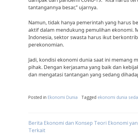
dampak dari pandemi Covid-19. “Kita harus t
tantangannya besar,” ujarnya.
Namun, tidak hanya pemerintah yang harus ber
aktif dalam mendukung pemulihan ekonomi. 
Indonesia, sektor swasta harus ikut berkont
perekonomian.
Jadi, kondisi ekonomi dunia saat ini memang 
pihak. Dengan kerjasama yang baik dan kebija
dan mengatasi tantangan yang sedang dihadap
Posted in
Ekonomi Dunia
Tagged
ekonomi dunia sedan
Post
Berita Ekonomi dan Konsep Teori Ekonomi ya
Terkait