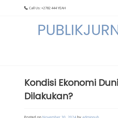
Skip
Call Us: +2782 444 YEAH
to
content
PUBLIKJURN
Kondisi Ekonomi Duni
Dilakukan?
Posted on
November 30, 2024
by
adminpub