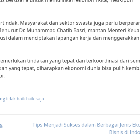
erus berusaha untuk memulihkan ekonomi kita, meskipun
tindak. Masyarakat dan sektor swasta juga perlu berpera
Menurut Dr. Muhammad Chatib Basri, mantan Menteri Keu
ribusi dalam menciptakan lapangan kerja dan menggerakkan
memerlukan tindakan yang tepat dan terkoordinasi dari se
kan yang tepat, diharapkan ekonomi dunia bisa pulih kemba
i.
g tidak baik baik saja
ng
Tips Menjadi Sukses dalam Berbagai Jenis E
Bisnis di Ind