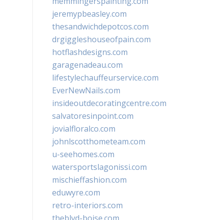
memmingerspainting.com
jeremypbeasley.com
thesandwichdepotcos.com
drgiggleshouseofpain.com
hotflashdesigns.com
garagenadeau.com
lifestylechauffeurservice.com
EverNewNails.com
insideoutdecoratingcentre.com
salvatoresinpoint.com
jovialfloralco.com
johnlscotthometeam.com
u-seehomes.com
watersportslagonissi.com
mischieffashion.com
eduwyre.com
retro-interiors.com
theblvd-boise.com