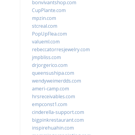
bonvivantshop.com
CupPlante.com
mpzin.com
stcreal.com
PopUpFlea.com
valueml.com
rebeccatorresjewelry.com
jmpbliss.com
drjorgerico.com
queensushipa.com
wendyweimerdds.com
ameri-camp.com
hrsreceivables.com
empconst1.com
cinderella-support.com
bigpinkrestaurant.com
inspirehuahin.com