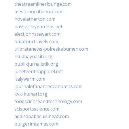
thestreamlinerlounge.com
mestrinorubanofc.com
novelatherton.com
nassvalleygardens.net
electjohnstewart.com
omptourtravels.com
tribratanews-polreskebumen.com
rsudbayuasih.org
publikjurnalistik.org
juneteenthapparel.net
italywarm.com
journaloffinanceeconomics.com
kvk-kumari.org
foodscienceandtechnology.com
scisportsscience.com
addisababacuisineaz.com
burgerimcamas.com