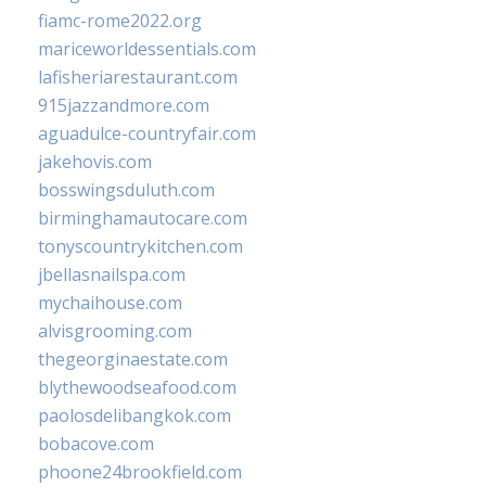
fiamc-rome2022.org
mariceworldessentials.com
lafisheriarestaurant.com
915jazzandmore.com
aguadulce-countryfair.com
jakehovis.com
bosswingsduluth.com
birminghamautocare.com
tonyscountrykitchen.com
jbellasnailspa.com
mychaihouse.com
alvisgrooming.com
thegeorginaestate.com
blythewoodseafood.com
paolosdelibangkok.com
bobacove.com
phoone24brookfield.com