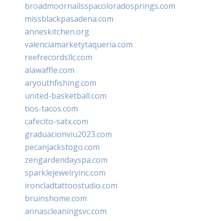
broadmoornailsspacoloradosprings.com
missblackpasadena.com
anneskitchen.org
valenciamarketytaqueria.com
reefrecordsllc.com
alawaffle.com
aryouthfishing.com
united-basketball.com
tios-tacos.com
cafecito-satx.com
graduacionviu2023.com
pecanjackstogo.com
zengardendayspa.com
sparklejewelryinc.com
ironcladtattoostudio.com
bruinshome.com
annascleaningsvc.com