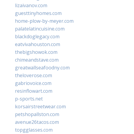
lizaivanov.com
guesttinyhomes.com
home-plow-by-meyer.com
palatelatincuisine.com
blackdoglegacy.com
eatvivahouston.com
thebigshowok.com
chimeandstave.com
greatwallseafoodny.com
theloverose.com
gabriovoice.com
resinflowart.com
p-sports.net
korsairstreetwear.com
petshopallston.com
avenue26tacos.com
topgglasses.com