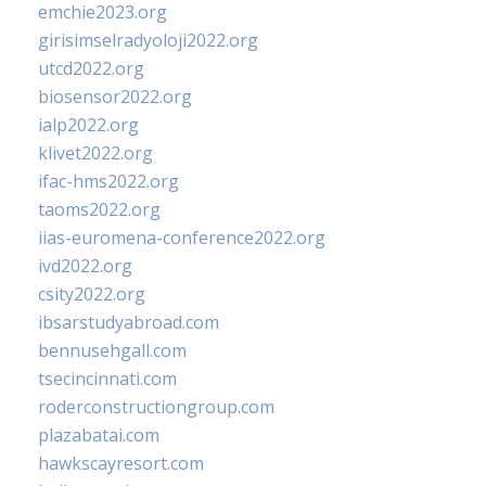
emchie2023.org
girisimselradyoloji2022.org
utcd2022.org
biosensor2022.org
ialp2022.org
klivet2022.org
ifac-hms2022.org
taoms2022.org
iias-euromena-conference2022.org
ivd2022.org
csity2022.org
ibsarstudyabroad.com
bennusehgall.com
tsecincinnati.com
roderconstructiongroup.com
plazabatai.com
hawkscayresort.com