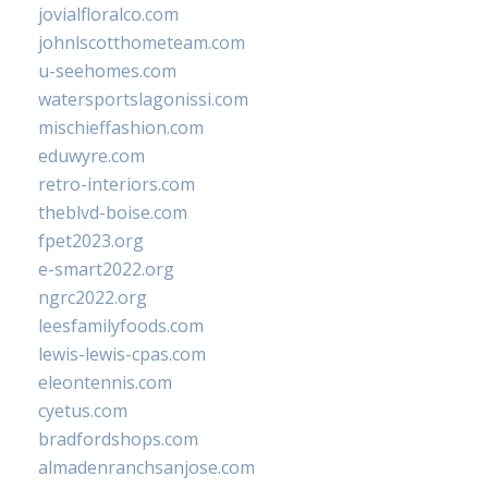
jovialfloralco.com
johnlscotthometeam.com
u-seehomes.com
watersportslagonissi.com
mischieffashion.com
eduwyre.com
retro-interiors.com
theblvd-boise.com
fpet2023.org
e-smart2022.org
ngrc2022.org
leesfamilyfoods.com
lewis-lewis-cpas.com
eleontennis.com
cyetus.com
bradfordshops.com
almadenranchsanjose.com