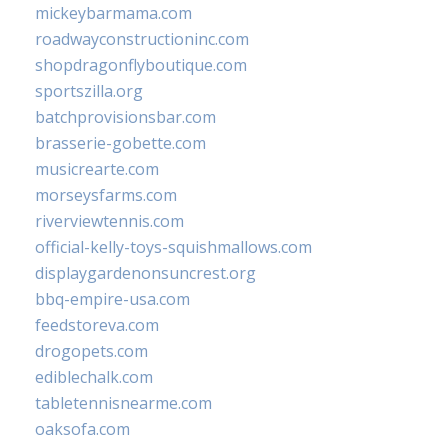
mickeybarmama.com
roadwayconstructioninc.com
shopdragonflyboutique.com
sportszilla.org
batchprovisionsbar.com
brasserie-gobette.com
musicrearte.com
morseysfarms.com
riverviewtennis.com
official-kelly-toys-squishmallows.com
displaygardenonsuncrest.org
bbq-empire-usa.com
feedstoreva.com
drogopets.com
ediblechalk.com
tabletennisnearme.com
oaksofa.com