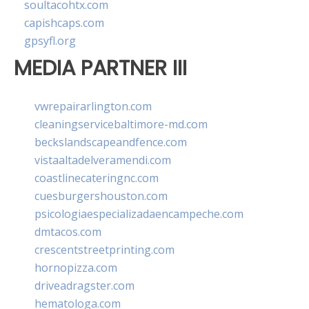
soultacohtx.com
capishcaps.com
gpsyfl.org
MEDIA PARTNER III
vwrepairarlington.com
cleaningservicebaltimore-md.com
beckslandscapeandfence.com
vistaaltadelveramendi.com
coastlinecateringnc.com
cuesburgershouston.com
psicologiaespecializadaencampeche.com
dmtacos.com
crescentstreetprinting.com
hornopizza.com
driveadragster.com
hematologa.com