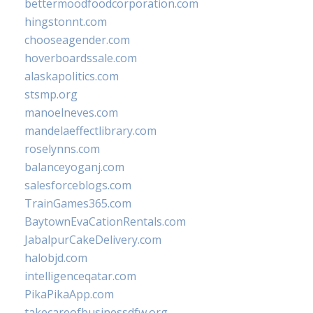
bettermoodfoodcorporation.com
hingstonnt.com
chooseagender.com
hoverboardssale.com
alaskapolitics.com
stsmp.org
manoelneves.com
mandelaeffectlibrary.com
roselynns.com
balanceyoganj.com
salesforceblogs.com
TrainGames365.com
BaytownEvaCationRentals.com
JabalpurCakeDelivery.com
halobjd.com
intelligenceqatar.com
PikaPikaApp.com
takecareofbusinessdfw.org