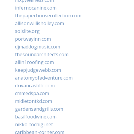
infernocanine.com
thepaperhousecollection.com
allisonwillisholley.com
solslite.org
portwayinn.com
djmaddogmusic.com
thesoundarchitects.com
allin1roofing.com
keepjudgewebb.com
anatomyofadventure.com
drivancastillo.com
cmmedspa.com
midletontkd.com
gardensandgrills.com
basilfoodwine.com
nikko-tochigi.net
caribbean-corner.com