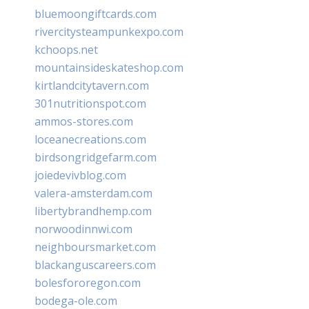
bluemoongiftcards.com
rivercitysteampunkexpo.com
kchoops.net
mountainsideskateshop.com
kirtlandcitytavern.com
301nutritionspot.com
ammos-stores.com
loceanecreations.com
birdsongridgefarm.com
joiedevivblog.com
valera-amsterdam.com
libertybrandhemp.com
norwoodinnwi.com
neighboursmarket.com
blackanguscareers.com
bolesfororegon.com
bodega-ole.com