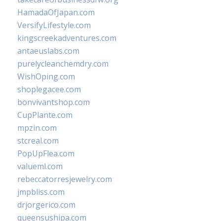
HamadaOfJapan.com
VersifyLifestyle.com
kingscreekadventures.com
antaeuslabs.com
purelycleanchemdry.com
WishOping.com
shoplegacee.com
bonvivantshop.com
CupPlante.com
mpzin.com
stcreal.com
PopUpFlea.com
valueml.com
rebeccatorresjewelry.com
jmpbliss.com
drjorgerico.com
queensushipa.com