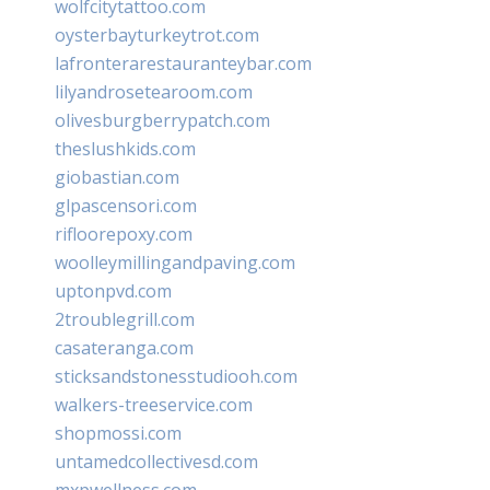
wolfcitytattoo.com
oysterbayturkeytrot.com
lafronterarestauranteybar.com
lilyandrosetearoom.com
olivesburgberrypatch.com
theslushkids.com
giobastian.com
glpascensori.com
rifloorepoxy.com
woolleymillingandpaving.com
uptonpvd.com
2troublegrill.com
casateranga.com
sticksandstonesstudiooh.com
walkers-treeservice.com
shopmossi.com
untamedcollectivesd.com
mxpwellness.com