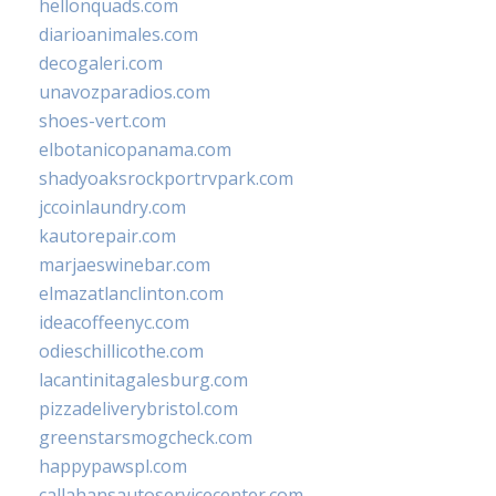
hellonquads.com
diarioanimales.com
decogaleri.com
unavozparadios.com
shoes-vert.com
elbotanicopanama.com
shadyoaksrockportrvpark.com
jccoinlaundry.com
kautorepair.com
marjaeswinebar.com
elmazatlanclinton.com
ideacoffeenyc.com
odieschillicothe.com
lacantinitagalesburg.com
pizzadeliverybristol.com
greenstarsmogcheck.com
happypawspl.com
callahansautoservicecenter.com