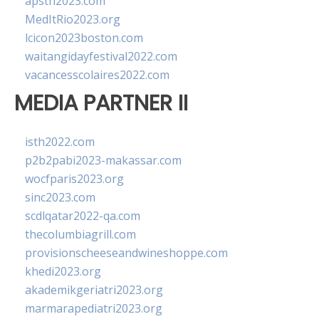
apsth2023.com
MedItRio2023.org
lcicon2023boston.com
waitangidayfestival2022.com
vacancesscolaires2022.com
MEDIA PARTNER II
isth2022.com
p2b2pabi2023-makassar.com
wocfparis2023.org
sinc2023.com
scdlqatar2022-qa.com
thecolumbiagrill.com
provisionscheeseandwineshoppe.com
khedi2023.org
akademikgeriatri2023.org
marmarapediatri2023.org