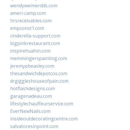
wendyweimerdds.com
ameri-camp.com
hrsreceivables.com
empconst1.com
cinderella-support.com
bigpinkrestaurant.com
inspirehuahin.com
memmingerspainting.com
jeremypbeasley.com
thesandwichdepotcos.com
drgiggleshouseofpain.com
hotflashdesigns.com
garagenadeau.com
lifestylechauffeurservice.com
EverNewNails.com
insideoutdecoratingcentre.com
salvatoresinpoint.com