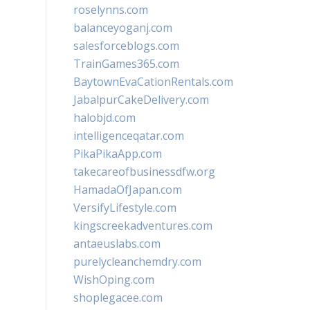
roselynns.com
balanceyoganj.com
salesforceblogs.com
TrainGames365.com
BaytownEvaCationRentals.com
JabalpurCakeDelivery.com
halobjd.com
intelligenceqatar.com
PikaPikaApp.com
takecareofbusinessdfw.org
HamadaOfJapan.com
VersifyLifestyle.com
kingscreekadventures.com
antaeuslabs.com
purelycleanchemdry.com
WishOping.com
shoplegacee.com