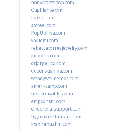
bonvivantshop.com
CupPlante.com
mpzin.com
stcreal.com
PopUpFlea.com
valueml.com
rebeccatorresjewelry.com
jmpbliss.com
drjorgerico.com
queensushipa.com
wendyweimerdds.com
ameri-camp.com
hrsreceivables.com
empconst1.com
cinderella-support.com
bigpinkrestaurant.com
inspirehuahin.com