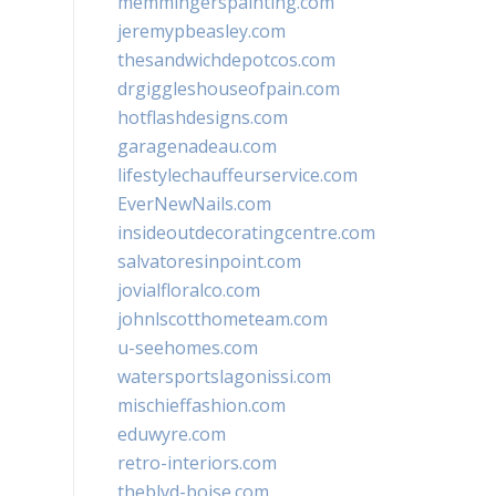
memmingerspainting.com
jeremypbeasley.com
thesandwichdepotcos.com
drgiggleshouseofpain.com
hotflashdesigns.com
garagenadeau.com
lifestylechauffeurservice.com
EverNewNails.com
insideoutdecoratingcentre.com
salvatoresinpoint.com
jovialfloralco.com
johnlscotthometeam.com
u-seehomes.com
watersportslagonissi.com
mischieffashion.com
eduwyre.com
retro-interiors.com
theblvd-boise.com