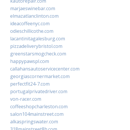
kautorepair.com
marjaeswinebar.com
elmazatlanclinton.com
ideacoffeenyc.com
odieschillicothe.com
lacantinitagalesburg.com
pizzadeliverybristol.com
greenstarsmogcheck.com
happypawspl.com
callahansautoservicecenter.com
georgiascornermarket.com
perfectfit24-7.com
portugalprivatedriver.com
von-racer.com
coffeeshopcharleston.com
salon104mainstreet.com
alkaspringswater.com
318mainstreet8h.com