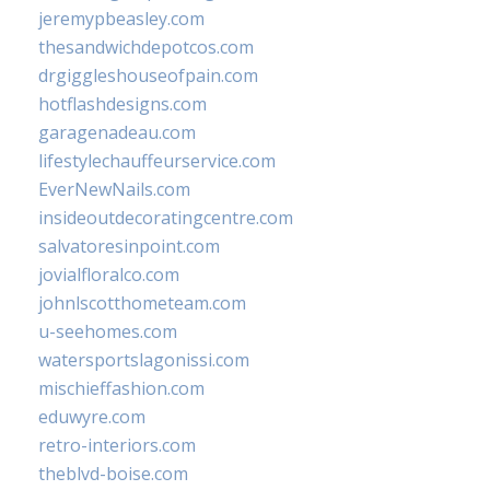
jeremypbeasley.com
thesandwichdepotcos.com
drgiggleshouseofpain.com
hotflashdesigns.com
garagenadeau.com
lifestylechauffeurservice.com
EverNewNails.com
insideoutdecoratingcentre.com
salvatoresinpoint.com
jovialfloralco.com
johnlscotthometeam.com
u-seehomes.com
watersportslagonissi.com
mischieffashion.com
eduwyre.com
retro-interiors.com
theblvd-boise.com