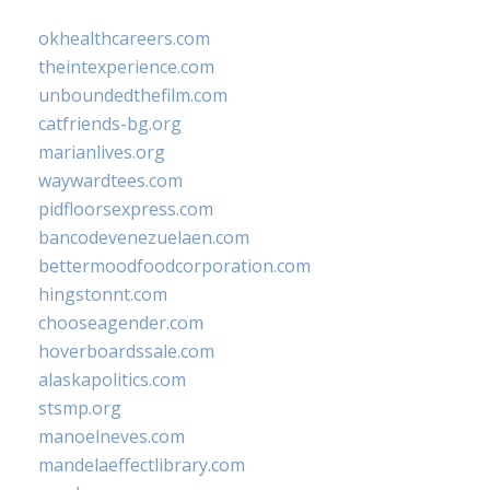
okhealthcareers.com
theintexperience.com
unboundedthefilm.com
catfriends-bg.org
marianlives.org
waywardtees.com
pidfloorsexpress.com
bancodevenezuelaen.com
bettermoodfoodcorporation.com
hingstonnt.com
chooseagender.com
hoverboardssale.com
alaskapolitics.com
stsmp.org
manoelneves.com
mandelaeffectlibrary.com