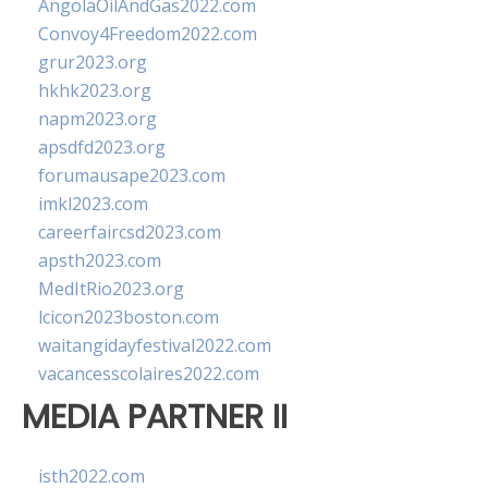
AngolaOilAndGas2022.com
Convoy4Freedom2022.com
grur2023.org
hkhk2023.org
napm2023.org
apsdfd2023.org
forumausape2023.com
imkl2023.com
careerfaircsd2023.com
apsth2023.com
MedItRio2023.org
lcicon2023boston.com
waitangidayfestival2022.com
vacancesscolaires2022.com
MEDIA PARTNER II
isth2022.com