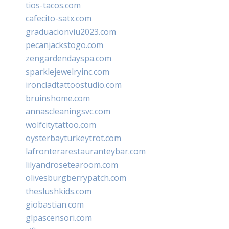
tios-tacos.com
cafecito-satx.com
graduacionviu2023.com
pecanjackstogo.com
zengardendayspa.com
sparklejewelryinc.com
ironcladtattoostudio.com
bruinshome.com
annascleaningsvc.com
wolfcitytattoo.com
oysterbayturkeytrot.com
lafronterarestauranteybar.com
lilyandrosetearoom.com
olivesburgberrypatch.com
theslushkids.com
giobastian.com
glpascensori.com