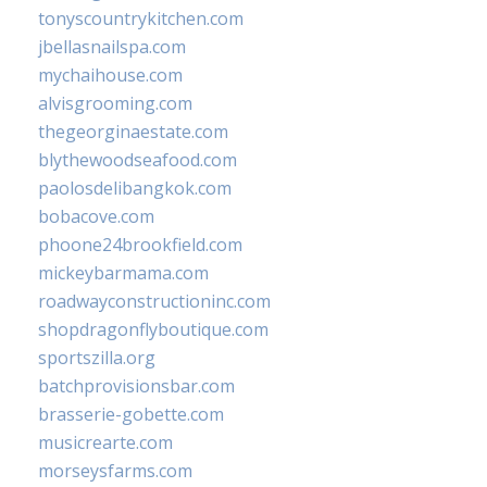
tonyscountrykitchen.com
jbellasnailspa.com
mychaihouse.com
alvisgrooming.com
thegeorginaestate.com
blythewoodseafood.com
paolosdelibangkok.com
bobacove.com
phoone24brookfield.com
mickeybarmama.com
roadwayconstructioninc.com
shopdragonflyboutique.com
sportszilla.org
batchprovisionsbar.com
brasserie-gobette.com
musicrearte.com
morseysfarms.com