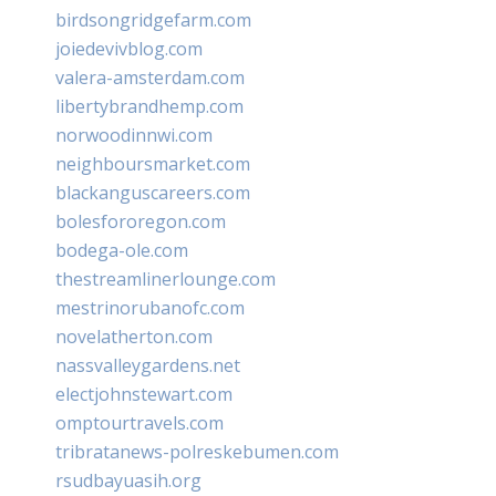
birdsongridgefarm.com
joiedevivblog.com
valera-amsterdam.com
libertybrandhemp.com
norwoodinnwi.com
neighboursmarket.com
blackanguscareers.com
bolesfororegon.com
bodega-ole.com
thestreamlinerlounge.com
mestrinorubanofc.com
novelatherton.com
nassvalleygardens.net
electjohnstewart.com
omptourtravels.com
tribratanews-polreskebumen.com
rsudbayuasih.org