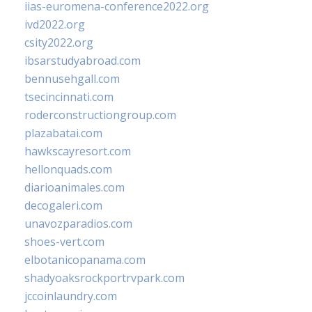
iias-euromena-conference2022.org
ivd2022.org
csity2022.org
ibsarstudyabroad.com
bennusehgall.com
tsecincinnati.com
roderconstructiongroup.com
plazabatai.com
hawkscayresort.com
hellonquads.com
diarioanimales.com
decogaleri.com
unavozparadios.com
shoes-vert.com
elbotanicopanama.com
shadyoaksrockportrvpark.com
jccoinlaundry.com