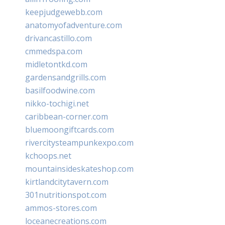
keepjudgewebb.com
anatomyofadventure.com
drivancastillo.com
cmmedspa.com
midletontkd.com
gardensandgrills.com
basilfoodwine.com
nikko-tochigi.net
caribbean-corner.com
bluemoongiftcards.com
rivercitysteampunkexpo.com
kchoops.net
mountainsideskateshop.com
kirtlandcitytavern.com
301nutritionspot.com
ammos-stores.com
loceanecreations.com