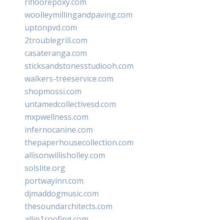
rifloorepoxy.com
woolleymillingandpaving.com
uptonpvd.com
2troublegrill.com
casateranga.com
sticksandstonesstudiooh.com
walkers-treeservice.com
shopmossi.com
untamedcollectivesd.com
mxpwellness.com
infernocanine.com
thepaperhousecollection.com
allisonwillisholley.com
solslite.org
portwayinn.com
djmaddogmusic.com
thesoundarchitects.com
allin1roofing.com