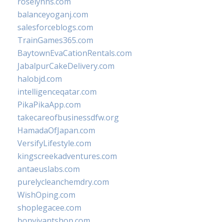
roselynns.com
balanceyoganj.com
salesforceblogs.com
TrainGames365.com
BaytownEvaCationRentals.com
JabalpurCakeDelivery.com
halobjd.com
intelligenceqatar.com
PikaPikaApp.com
takecareofbusinessdfw.org
HamadaOfJapan.com
VersifyLifestyle.com
kingscreekadventures.com
antaeuslabs.com
purelycleanchemdry.com
WishOping.com
shoplegacee.com
bonvivantshop.com