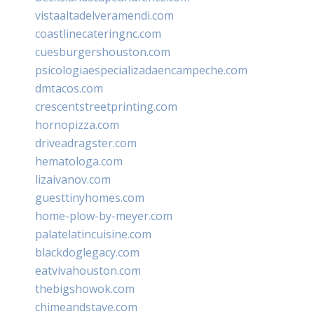
vistaaltadelveramendi.com
coastlinecateringnc.com
cuesburgershouston.com
psicologiaespecializadaencampeche.com
dmtacos.com
crescentstreetprinting.com
hornopizza.com
driveadragster.com
hematologa.com
lizaivanov.com
guesttinyhomes.com
home-plow-by-meyer.com
palatelatincuisine.com
blackdoglegacy.com
eatvivahouston.com
thebigshowok.com
chimeandstave.com