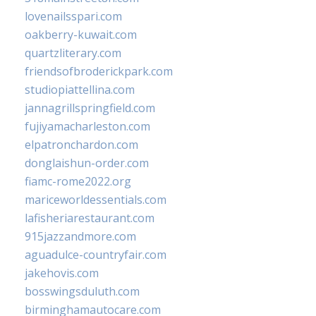
lovenailsspari.com
oakberry-kuwait.com
quartzliterary.com
friendsofbroderickpark.com
studiopiattellina.com
jannagrillspringfield.com
fujiyamacharleston.com
elpatronchardon.com
donglaishun-order.com
fiamc-rome2022.org
mariceworldessentials.com
lafisheriarestaurant.com
915jazzandmore.com
aguadulce-countryfair.com
jakehovis.com
bosswingsduluth.com
birminghamautocare.com