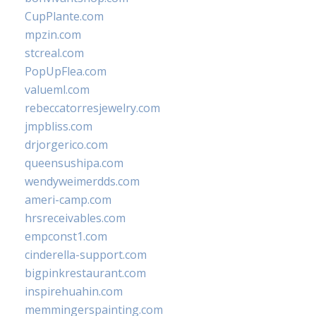
CupPlante.com
mpzin.com
stcreal.com
PopUpFlea.com
valueml.com
rebeccatorresjewelry.com
jmpbliss.com
drjorgerico.com
queensushipa.com
wendyweimerdds.com
ameri-camp.com
hrsreceivables.com
empconst1.com
cinderella-support.com
bigpinkrestaurant.com
inspirehuahin.com
memmingerspainting.com