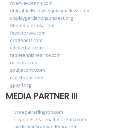
riverviewtennis.com
official-kelly-toys-squishmallows.com
displaygardenonsuncrest.org
bbq-empire-usa.com
feedstoreva.com
drogopets.com
ediblechalk.com
tabletennisnearme.com
oaksofa.com
soultacohtx.com
capishcaps.com
gpsyfl.org
MEDIA PARTNER III
vwrepairarlington.com
cleaningservicebaltimore-md.com
beckslandscapeandfence.com