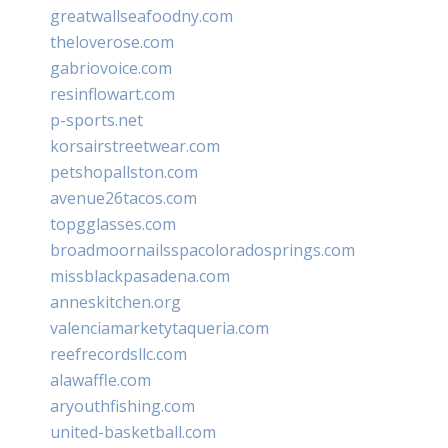
greatwallseafoodny.com
theloverose.com
gabriovoice.com
resinflowart.com
p-sports.net
korsairstreetwear.com
petshopallston.com
avenue26tacos.com
topgglasses.com
broadmoornailsspacoloradosprings.com
missblackpasadena.com
anneskitchen.org
valenciamarketytaqueria.com
reefrecordsllc.com
alawaffle.com
aryouthfishing.com
united-basketball.com