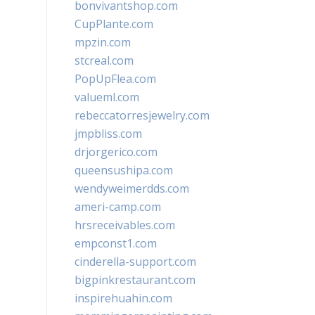
bonvivantshop.com
CupPlante.com
mpzin.com
stcreal.com
PopUpFlea.com
valueml.com
rebeccatorresjewelry.com
jmpbliss.com
drjorgerico.com
queensushipa.com
wendyweimerdds.com
ameri-camp.com
hrsreceivables.com
empconst1.com
cinderella-support.com
bigpinkrestaurant.com
inspirehuahin.com