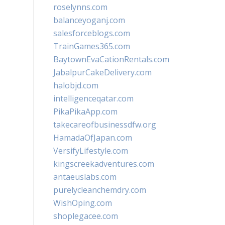
roselynns.com
balanceyoganj.com
salesforceblogs.com
TrainGames365.com
BaytownEvaCationRentals.com
JabalpurCakeDelivery.com
halobjd.com
intelligenceqatar.com
PikaPikaApp.com
takecareofbusinessdfw.org
HamadaOfJapan.com
VersifyLifestyle.com
kingscreekadventures.com
antaeuslabs.com
purelycleanchemdry.com
WishOping.com
shoplegacee.com