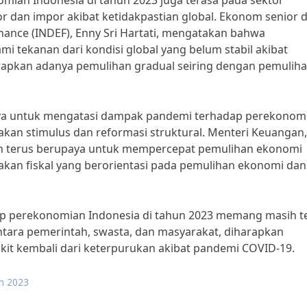
mian Indonesia di tahun 2023 juga terasa pada sektor
 dan impor akibat ketidakpastian global. Ekonom senior d
nance (INDEF), Enny Sri Hartati, mengatakan bahwa
 tekanan dari kondisi global yang belum stabil akibat
rapkan adanya pemulihan gradual seiring dengan pemulih
aya untuk mengatasi dampak pandemi terhadap perekonom
akan stimulus dan reformasi struktural. Menteri Keuangan,
n terus berupaya untuk mempercepat pemulihan ekonomi
jakan fiskal yang berorientasi pada pemulihan ekonomi dan
p perekonomian Indonesia di tahun 2023 memang masih t
tara pemerintah, swasta, dan masyarakat, diharapkan
kit kembali dari keterpurukan akibat pandemi COVID-19.
un 2023