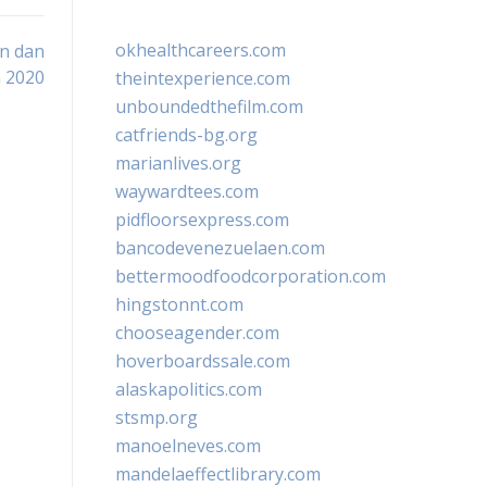
okhealthcareers.com
en dan
n 2020
theintexperience.com
unboundedthefilm.com
catfriends-bg.org
marianlives.org
waywardtees.com
pidfloorsexpress.com
bancodevenezuelaen.com
bettermoodfoodcorporation.com
hingstonnt.com
chooseagender.com
hoverboardssale.com
alaskapolitics.com
stsmp.org
manoelneves.com
mandelaeffectlibrary.com