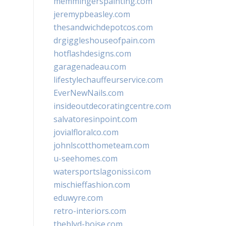
memmingerspainting.com
jeremypbeasley.com
thesandwichdepotcos.com
drgiggleshouseofpain.com
hotflashdesigns.com
garagenadeau.com
lifestylechauffeurservice.com
EverNewNails.com
insideoutdecoratingcentre.com
salvatoresinpoint.com
jovialfloralco.com
johnlscotthometeam.com
u-seehomes.com
watersportslagonissi.com
mischieffashion.com
eduwyre.com
retro-interiors.com
theblvd-boise.com