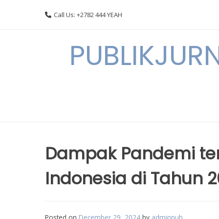
Skip
Call Us: +2782 444 YEAH
to
content
PUBLIKJURN
Dampak Pandemi te
Indonesia di Tahun 
Posted on
December 29, 2024
by
adminpub