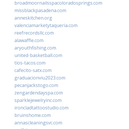
broadmoornailsspacoloradosprings.com
missblackpasadena.com
anneskitchen.org
valenciamarketytaqueria.com
reefrecordsllc.com
alawaffle.com
aryouthfishing.com
united-basketball.com
tios-tacos.com
cafecito-satx.com
graduacionviu2023.com
pecanjackstogo.com
zengardendayspa.com
sparklejewelryinc.com
ironcladtattoostudio.com
bruinshome.com
annascleaningsvc.com