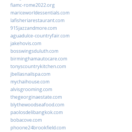
fiamc-rome2022.org
mariceworldessentials.com
lafisheriarestaurant.com
915jazzandmore.com
aguadulce-countryfair.com
jakehovis.com
bosswingsduluth.com
birminghamautocare.com
tonyscountrykitchen.com
jbellasnailspa.com
mychaihouse.com
alvisgrooming.com
thegeorginaestate.com
blythewoodseafood.com
paolosdelibangkok.com
bobacove.com
phoone24brookfield.com