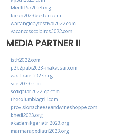
MedItRio2023.org
lcicon2023boston.com
waitangidayfestival2022.com
vacancesscolaires2022.com
MEDIA PARTNER II
isth2022.com
p2b2pabi2023-makassar.com
wocfparis2023.org
sinc2023.com
scdlqatar2022-qa.com
thecolumbiagrill.com
provisionscheeseandwineshoppe.com
khedi2023.org
akademikgeriatri2023.org
marmarapediatri2023.org