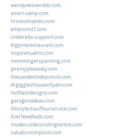
wendyweimerdds.com
ameri-camp.com
hrsreceivables.com
empconst1.com
cinderella-support.com
bigpinkrestaurant.com
inspirehuahin.com
memmingerspainting.com
jeremypbeasley.com
thesandwichdepotcos.com
drgiggleshouseofpain.com
hotflashdesigns.com
garagenadeau.com
lifestylechauffeurservice.com
EverNewNails.com
insideoutdecoratingcentre.com
salvatoresinpoint.com