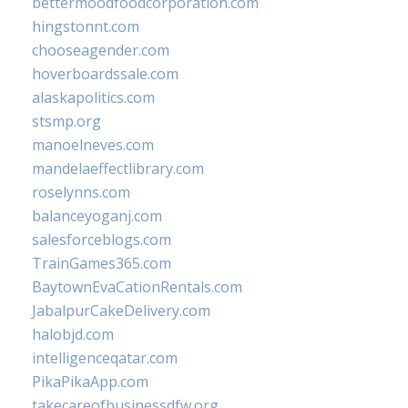
bettermoodfoodcorporation.com
hingstonnt.com
chooseagender.com
hoverboardssale.com
alaskapolitics.com
stsmp.org
manoelneves.com
mandelaeffectlibrary.com
roselynns.com
balanceyoganj.com
salesforceblogs.com
TrainGames365.com
BaytownEvaCationRentals.com
JabalpurCakeDelivery.com
halobjd.com
intelligenceqatar.com
PikaPikaApp.com
takecareofbusinessdfw.org