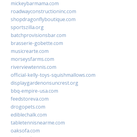
mickeybarmama.com
roadwayconstructioninc.com
shopdragonflyboutique.com
sportszilla.org
batchprovisionsbar.com
brasserie-gobette.com
musicrearte.com
morseysfarms.com
riverviewtennis.com
official-kelly-toys-squishmallows.com
displaygardenonsuncrest.org
bbq-empire-usa.com
feedstoreva.com
drogopets.com
ediblechalk.com
tabletennisnearme.com
oaksofa.com