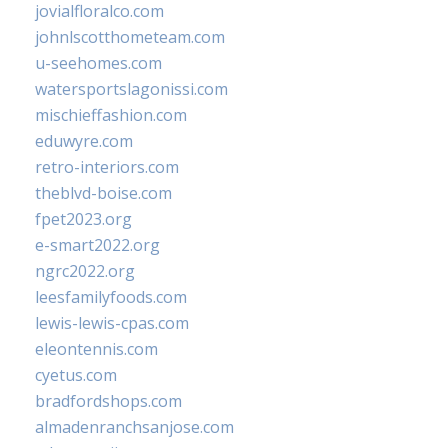
jovialfloralco.com
johnlscotthometeam.com
u-seehomes.com
watersportslagonissi.com
mischieffashion.com
eduwyre.com
retro-interiors.com
theblvd-boise.com
fpet2023.org
e-smart2022.org
ngrc2022.org
leesfamilyfoods.com
lewis-lewis-cpas.com
eleontennis.com
cyetus.com
bradfordshops.com
almadenranchsanjose.com