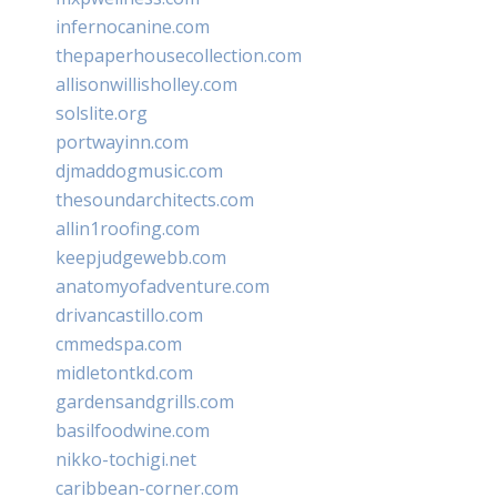
infernocanine.com
thepaperhousecollection.com
allisonwillisholley.com
solslite.org
portwayinn.com
djmaddogmusic.com
thesoundarchitects.com
allin1roofing.com
keepjudgewebb.com
anatomyofadventure.com
drivancastillo.com
cmmedspa.com
midletontkd.com
gardensandgrills.com
basilfoodwine.com
nikko-tochigi.net
caribbean-corner.com