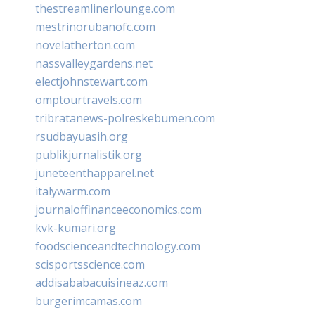
thestreamlinerlounge.com
mestrinorubanofc.com
novelatherton.com
nassvalleygardens.net
electjohnstewart.com
omptourtravels.com
tribratanews-polreskebumen.com
rsudbayuasih.org
publikjurnalistik.org
juneteenthapparel.net
italywarm.com
journaloffinanceeconomics.com
kvk-kumari.org
foodscienceandtechnology.com
scisportsscience.com
addisababacuisineaz.com
burgerimcamas.com