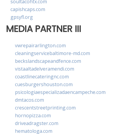
soultacohtx.com
capishcaps.com
gpsyfl.org
MEDIA PARTNER III
vwrepairarlington.com
cleaningservicebaltimore-md.com
beckslandscapeandfence.com
vistaaltadelveramendi.com
coastlinecateringnc.com
cuesburgershouston.com
psicologiaespecializadaencampeche.com
dmtacos.com
crescentstreetprinting.com
hornopizza.com
driveadragster.com
hematologa.com