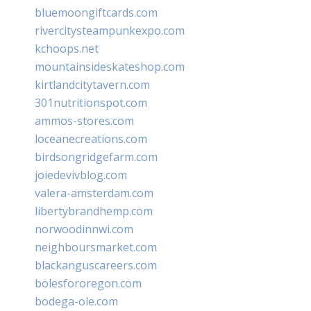
bluemoongiftcards.com
rivercitysteampunkexpo.com
kchoops.net
mountainsideskateshop.com
kirtlandcitytavern.com
301nutritionspot.com
ammos-stores.com
loceanecreations.com
birdsongridgefarm.com
joiedevivblog.com
valera-amsterdam.com
libertybrandhemp.com
norwoodinnwi.com
neighboursmarket.com
blackanguscareers.com
bolesfororegon.com
bodega-ole.com