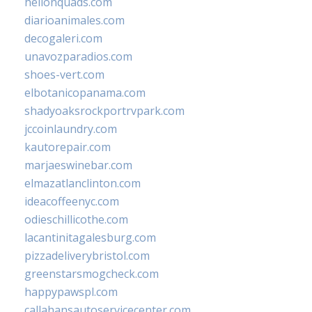
hellonquads.com
diarioanimales.com
decogaleri.com
unavozparadios.com
shoes-vert.com
elbotanicopanama.com
shadyoaksrockportrvpark.com
jccoinlaundry.com
kautorepair.com
marjaeswinebar.com
elmazatlanclinton.com
ideacoffeenyc.com
odieschillicothe.com
lacantinitagalesburg.com
pizzadeliverybristol.com
greenstarsmogcheck.com
happypawspl.com
callahansautoservicecenter.com