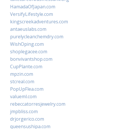
HamadaOfJapan.com
VersifyLifestyle.com
kingscreekadventures.com
antaeuslabs.com
purelycleanchemdry.com
WishOping.com
shoplegacee.com
bonvivantshop.com
CupPlante.com
mpzin.com
stcreal.com
PopUpFlea.com
valueml.com
rebeccatorresjewelry.com
jmpbliss.com
drjorgerico.com
queensushipa.com