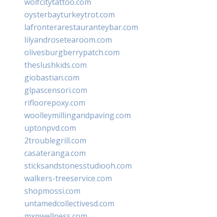
wolfcitytattoo.com
oysterbayturkeytrot.com
lafronterarestauranteybar.com
lilyandrosetearoom.com
olivesburgberrypatch.com
theslushkids.com
giobastian.com
glpascensori.com
rifloorepoxy.com
woolleymillingandpaving.com
uptonpvd.com
2troublegrill.com
casateranga.com
sticksandstonesstudiooh.com
walkers-treeservice.com
shopmossi.com
untamedcollectivesd.com
mxpwellness.com