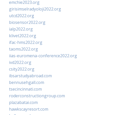
emchie2023.org
girisimselradyoloji2022.org
utcd2022.org
biosensor2022.org
ialp2022.org
klivet2022.org
ifac-hms2022.org
taoms2022.org
iias-euromena-conference2022.org
ivd2022.org
csity2022.org
ibsarstudyabroad.com
bennusehgall.com
tsecincinnati.com
roderconstructiongroup.com
plazabatai.com
hawkscayresort.com