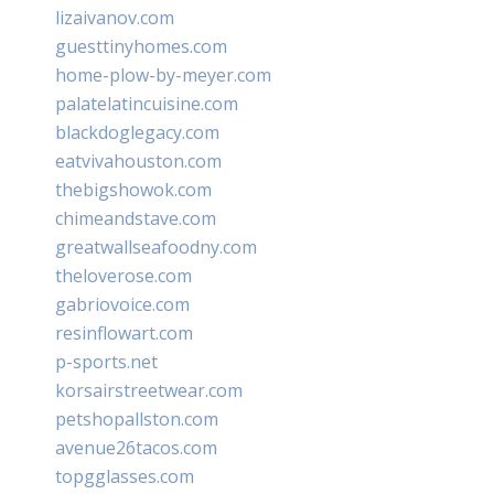
lizaivanov.com
guesttinyhomes.com
home-plow-by-meyer.com
palatelatincuisine.com
blackdoglegacy.com
eatvivahouston.com
thebigshowok.com
chimeandstave.com
greatwallseafoodny.com
theloverose.com
gabriovoice.com
resinflowart.com
p-sports.net
korsairstreetwear.com
petshopallston.com
avenue26tacos.com
topgglasses.com