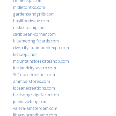
cmmedspa.com
midletontkd.com
gardensandgrills.com
basilfoodwine.com
nikko-tochigi.net
caribbean-corner.com
bluemoongiftcards.com
rivercitysteampunkexpo.com
kchoops.net
mountainsideskateshop.com
kirtlandcitytavern.com
301nutritionspot.com
ammos-stores.com
loceanecreations.com
birdsongridgefarm.com
joiedevivblog.com
valera-amsterdam.com
libertybrandhemp.com