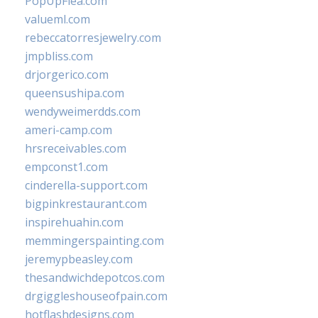
PopUpFlea.com
valueml.com
rebeccatorresjewelry.com
jmpbliss.com
drjorgerico.com
queensushipa.com
wendyweimerdds.com
ameri-camp.com
hrsreceivables.com
empconst1.com
cinderella-support.com
bigpinkrestaurant.com
inspirehuahin.com
memmingerspainting.com
jeremypbeasley.com
thesandwichdepotcos.com
drgiggleshouseofpain.com
hotflashdesigns.com