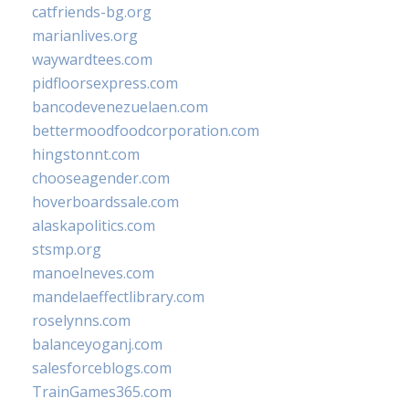
catfriends-bg.org
marianlives.org
waywardtees.com
pidfloorsexpress.com
bancodevenezuelaen.com
bettermoodfoodcorporation.com
hingstonnt.com
chooseagender.com
hoverboardssale.com
alaskapolitics.com
stsmp.org
manoelneves.com
mandelaeffectlibrary.com
roselynns.com
balanceyoganj.com
salesforceblogs.com
TrainGames365.com