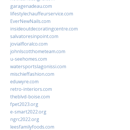
garagenadeau.com
lifestylechauffeurservice.com
EverNewNails.com
insideoutdecoratingcentre.com
salvatoresinpoint.com
jovialfloralco.com
johnlscotthometeam.com
u-seehomes.com
watersportslagonissi.com
mischieffashion.com
eduwyre.com
retro-interiors.com
theblvd-boise.com
fpet2023.org
e-smart2022.org
ngrc2022.org
leesfamilyfoods.com