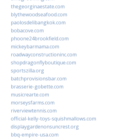
thegeorginaestate.com
blythewoodseafood.com
paolosdelibangkok.com
bobacove.com
phoone24brookfield.com
mickeybarmama.com
roadwayconstructioninc.com
shopdragonflyboutique.com
sportszilla.org
batchprovisionsbar.com
brasserie-gobette.com
musicrearte.com
morseysfarms.com
riverviewtennis.com
official-kelly-toys-squishmallows.com
displaygardenonsuncrest.org
bbq-empire-usa.com