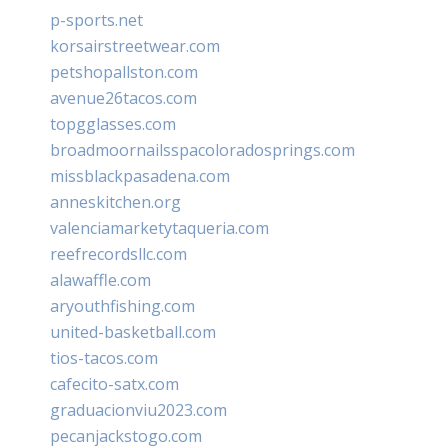
p-sports.net
korsairstreetwear.com
petshopallston.com
avenue26tacos.com
topgglasses.com
broadmoornailsspacoloradosprings.com
missblackpasadena.com
anneskitchen.org
valenciamarketytaqueria.com
reefrecordsllc.com
alawaffle.com
aryouthfishing.com
united-basketball.com
tios-tacos.com
cafecito-satx.com
graduacionviu2023.com
pecanjackstogo.com