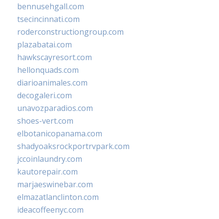
bennusehgall.com
tsecincinnati.com
roderconstructiongroup.com
plazabatai.com
hawkscayresort.com
hellonquads.com
diarioanimales.com
decogaleri.com
unavozparadios.com
shoes-vert.com
elbotanicopanama.com
shadyoaksrockportrvpark.com
jccoinlaundry.com
kautorepair.com
marjaeswinebar.com
elmazatlanclinton.com
ideacoffeenyc.com