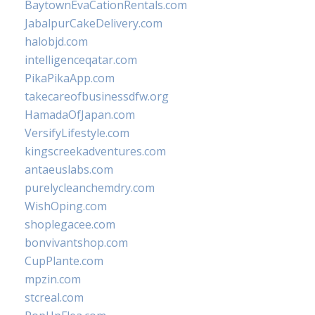
BaytownEvaCationRentals.com
JabalpurCakeDelivery.com
halobjd.com
intelligenceqatar.com
PikaPikaApp.com
takecareofbusinessdfw.org
HamadaOfJapan.com
VersifyLifestyle.com
kingscreekadventures.com
antaeuslabs.com
purelycleanchemdry.com
WishOping.com
shoplegacee.com
bonvivantshop.com
CupPlante.com
mpzin.com
stcreal.com