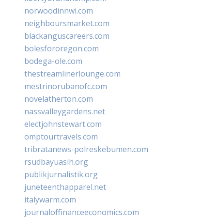
norwoodinnwi.com
neighboursmarket.com
blackanguscareers.com
bolesfororegon.com
bodega-ole.com
thestreamlinerlounge.com
mestrinorubanofc.com
novelatherton.com
nassvalleygardens.net
electjohnstewart.com
omptourtravels.com
tribratanews-polreskebumen.com
rsudbayuasih.org
publikjurnalistik.org
juneteenthapparel.net
italywarm.com
journaloffinanceeconomics.com