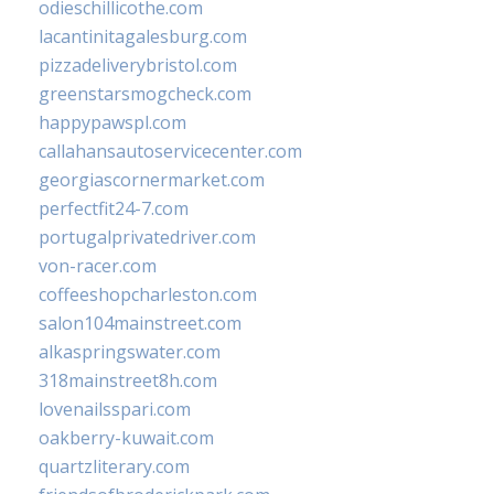
odieschillicothe.com
lacantinitagalesburg.com
pizzadeliverybristol.com
greenstarsmogcheck.com
happypawspl.com
callahansautoservicecenter.com
georgiascornermarket.com
perfectfit24-7.com
portugalprivatedriver.com
von-racer.com
coffeeshopcharleston.com
salon104mainstreet.com
alkaspringswater.com
318mainstreet8h.com
lovenailsspari.com
oakberry-kuwait.com
quartzliterary.com