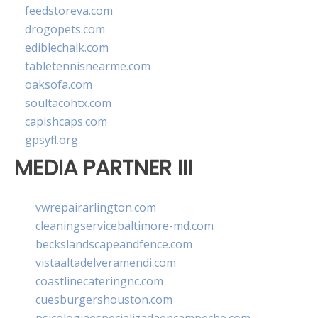
feedstoreva.com
drogopets.com
ediblechalk.com
tabletennisnearme.com
oaksofa.com
soultacohtx.com
capishcaps.com
gpsyfl.org
MEDIA PARTNER III
vwrepairarlington.com
cleaningservicebaltimore-md.com
beckslandscapeandfence.com
vistaaltadelveramendi.com
coastlinecateringnc.com
cuesburgershouston.com
psicologiaespecializadaencampeche.com