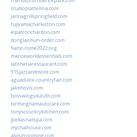
friendsofbroderickpark.com
studiopiattellina.com
jannagrillspringfield.com
fujiyamacharleston.com
elpatronchardon.com
donglaishun-order.com
fiamc-rome2022.org
mariceworldessentials.com
lafisheriarestaurant.com
915jazzandmore.com
aguadulce-countryfair.com
jakehovis.com
bosswingsduluth.com
birminghamautocare.com
tonyscountrykitchen.com
jbellasnailspa.com
mychaihouse.com
alvisgrooming.com