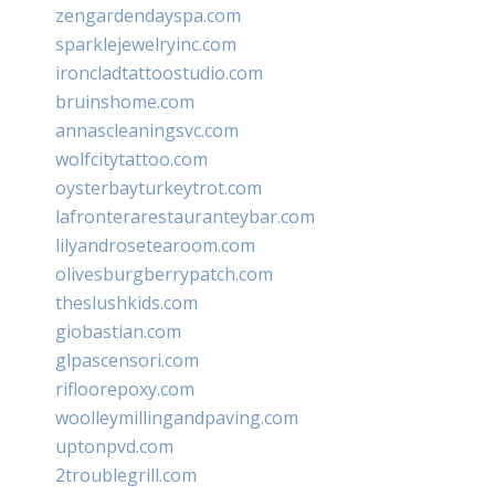
zengardendayspa.com
sparklejewelryinc.com
ironcladtattoostudio.com
bruinshome.com
annascleaningsvc.com
wolfcitytattoo.com
oysterbayturkeytrot.com
lafronterarestauranteybar.com
lilyandrosetearoom.com
olivesburgberrypatch.com
theslushkids.com
giobastian.com
glpascensori.com
rifloorepoxy.com
woolleymillingandpaving.com
uptonpvd.com
2troublegrill.com