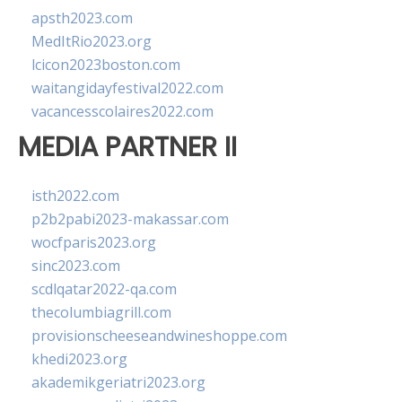
apsth2023.com
MedItRio2023.org
lcicon2023boston.com
waitangidayfestival2022.com
vacancesscolaires2022.com
MEDIA PARTNER II
isth2022.com
p2b2pabi2023-makassar.com
wocfparis2023.org
sinc2023.com
scdlqatar2022-qa.com
thecolumbiagrill.com
provisionscheeseandwineshoppe.com
khedi2023.org
akademikgeriatri2023.org