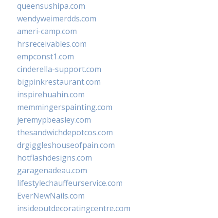
queensushipa.com
wendyweimerdds.com
ameri-camp.com
hrsreceivables.com
empconst1.com
cinderella-support.com
bigpinkrestaurant.com
inspirehuahin.com
memmingerspainting.com
jeremypbeasley.com
thesandwichdepotcos.com
drgiggleshouseofpain.com
hotflashdesigns.com
garagenadeau.com
lifestylechauffeurservice.com
EverNewNails.com
insideoutdecoratingcentre.com