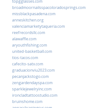
topgglasses.com
broadmoornailsspacoloradosprings.com
missblackpasadena.com
anneskitchen.org
valenciamarketytaqueria.com
reefrecordsllc.com
alawaffle.com
aryouthfishing.com
united-basketball.com
tios-tacos.com
cafecito-satx.com
graduacionviu2023.com
pecanjackstogo.com
zengardendayspa.com
sparklejewelryinc.com
ironcladtattoostudio.com
bruinshome.com
annascleaningsvc.com