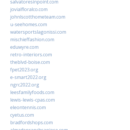
salvatoresinpoint.com
jovialfloralco.com
johnlscotthometeam.com
u-seehomes.com
watersportslagonissi.com
mischieffashion.com
eduwyre.com
retro-interiors.com
theblvd-boise.com
fpet2023.org
e-smart2022.org
ngrc2022.org
leesfamilyfoods.com
lewis-lewis-cpas.com
eleontennis.com
cyetus.com
bradfordshops.com