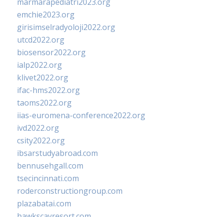
marmarapediatri2023.org
emchie2023.org
girisimselradyoloji2022.org
utcd2022.org
biosensor2022.org
ialp2022.org
klivet2022.org
ifac-hms2022.org
taoms2022.org
iias-euromena-conference2022.org
ivd2022.org
csity2022.org
ibsarstudyabroad.com
bennusehgall.com
tsecincinnati.com
roderconstructiongroup.com
plazabatai.com
hawkscayresort.com