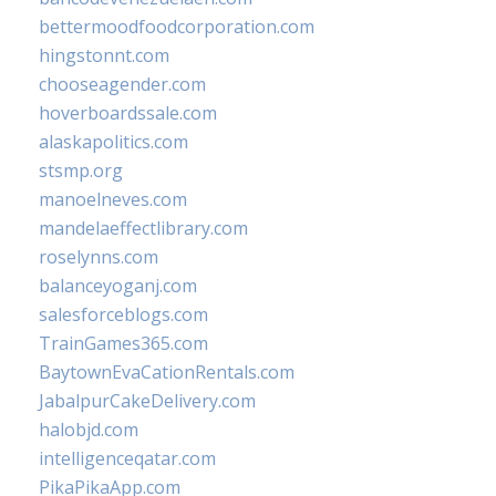
bettermoodfoodcorporation.com
hingstonnt.com
chooseagender.com
hoverboardssale.com
alaskapolitics.com
stsmp.org
manoelneves.com
mandelaeffectlibrary.com
roselynns.com
balanceyoganj.com
salesforceblogs.com
TrainGames365.com
BaytownEvaCationRentals.com
JabalpurCakeDelivery.com
halobjd.com
intelligenceqatar.com
PikaPikaApp.com