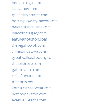
hematologa.com
lizaivanov.com
guesttinyhomes.com
home-plow-by-meyer.com
palatelatincuisine.com
blackdoglegacy.com
eatvivahouston.com
thebigshowok.com
chimeandstave.com
greatwallseafoodny.com
theloverose.com
gabriovoice.com
resinflowart.com
p-sports.net
korsairstreetwear.com
petshopallston.com
avenue26tacos.com