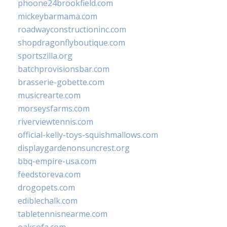
phoone24brookfield.com
mickeybarmama.com
roadwayconstructioninc.com
shopdragonflyboutique.com
sportszilla.org
batchprovisionsbar.com
brasserie-gobette.com
musicrearte.com
morseysfarms.com
riverviewtennis.com
official-kelly-toys-squishmallows.com
displaygardenonsuncrest.org
bbq-empire-usa.com
feedstoreva.com
drogopets.com
ediblechalk.com
tabletennisnearme.com