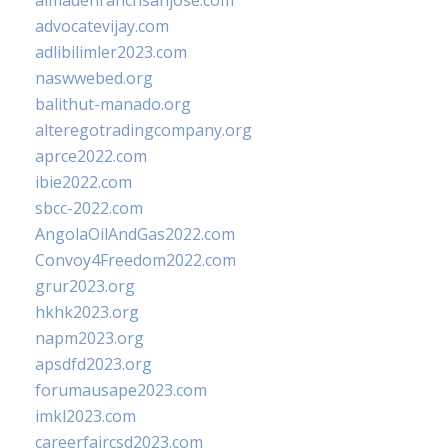
almadenranchsanjose.com
advocatevijay.com
adlibilimler2023.com
naswwebed.org
balithut-manado.org
alteregotradingcompany.org
aprce2022.com
ibie2022.com
sbcc-2022.com
AngolaOilAndGas2022.com
Convoy4Freedom2022.com
grur2023.org
hkhk2023.org
napm2023.org
apsdfd2023.org
forumausape2023.com
imkl2023.com
careerfaircsd2023.com