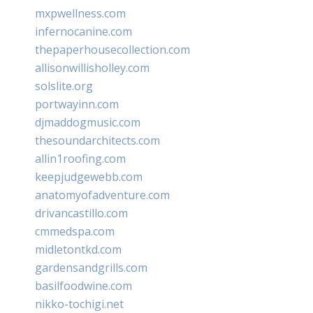
mxpwellness.com
infernocanine.com
thepaperhousecollection.com
allisonwillisholley.com
solslite.org
portwayinn.com
djmaddogmusic.com
thesoundarchitects.com
allin1roofing.com
keepjudgewebb.com
anatomyofadventure.com
drivancastillo.com
cmmedspa.com
midletontkd.com
gardensandgrills.com
basilfoodwine.com
nikko-tochigi.net