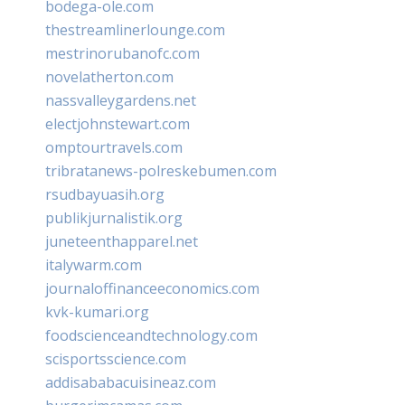
bodega-ole.com
thestreamlinerlounge.com
mestrinorubanofc.com
novelatherton.com
nassvalleygardens.net
electjohnstewart.com
omptourtravels.com
tribratanews-polreskebumen.com
rsudbayuasih.org
publikjurnalistik.org
juneteenthapparel.net
italywarm.com
journaloffinanceeconomics.com
kvk-kumari.org
foodscienceandtechnology.com
scisportsscience.com
addisababacuisineaz.com