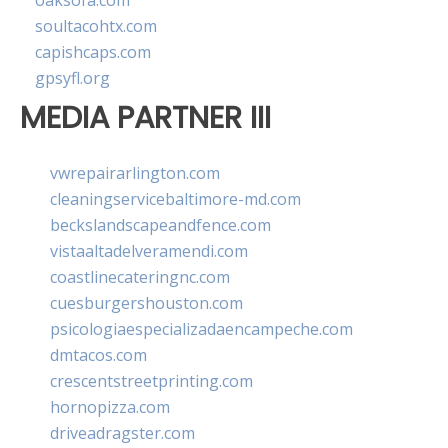
oaksofa.com
soultacohtx.com
capishcaps.com
gpsyfl.org
MEDIA PARTNER III
vwrepairarlington.com
cleaningservicebaltimore-md.com
beckslandscapeandfence.com
vistaaltadelveramendi.com
coastlinecateringnc.com
cuesburgershouston.com
psicologiaespecializadaencampeche.com
dmtacos.com
crescentstreetprinting.com
hornopizza.com
driveadragster.com