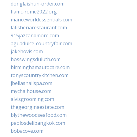
donglaishun-order.com
fiamc-rome2022.org
mariceworldessentials.com
lafisheriarestaurant.com
915jazzandmore.com
aguadulce-countryfair.com
jakehovis.com
bosswingsduluth.com
birminghamautocare.com
tonyscountrykitchen.com
jbellasnailspa.com
mychaihouse.com
alvisgrooming.com
thegeorginaestate.com
blythewoodseafood.com
paolosdelibangkok.com
bobacove.com