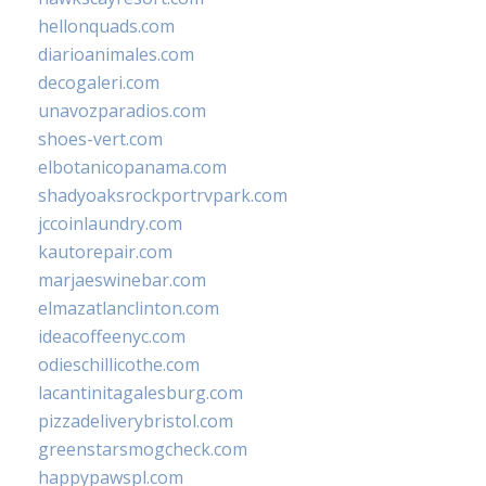
hellonquads.com
diarioanimales.com
decogaleri.com
unavozparadios.com
shoes-vert.com
elbotanicopanama.com
shadyoaksrockportrvpark.com
jccoinlaundry.com
kautorepair.com
marjaeswinebar.com
elmazatlanclinton.com
ideacoffeenyc.com
odieschillicothe.com
lacantinitagalesburg.com
pizzadeliverybristol.com
greenstarsmogcheck.com
happypawspl.com