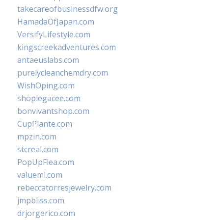
takecareofbusinessdfw.org
HamadaOfJapan.com
VersifyLifestyle.com
kingscreekadventures.com
antaeuslabs.com
purelycleanchemdry.com
WishOping.com
shoplegacee.com
bonvivantshop.com
CupPlante.com
mpzin.com
stcreal.com
PopUpFlea.com
valueml.com
rebeccatorresjewelry.com
jmpbliss.com
drjorgerico.com