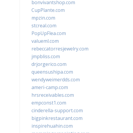
bonvivantshop.com
CupPlante.com
mpzin.com
stcreal.com
PopUpFlea.com
valueml.com
rebeccatorresjewelry.com
jmpbliss.com
drjorgerico.com
queensushipa.com
wendyweimerdds.com
ameri-camp.com
hrsreceivables.com
empconst1.com
cinderella-support.com
bigpinkrestaurant.com
inspirehuahin.com