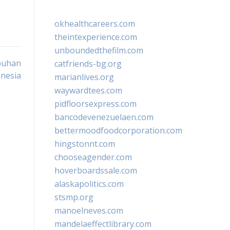
okhealthcareers.com
theintexperience.com
unboundedthefilm.com
buhan
catfriends-bg.org
nesia
marianlives.org
waywardtees.com
pidfloorsexpress.com
bancodevenezuelaen.com
bettermoodfoodcorporation.com
hingstonnt.com
chooseagender.com
hoverboardssale.com
alaskapolitics.com
stsmp.org
manoelneves.com
mandelaeffectlibrary.com