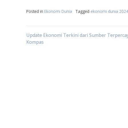
Posted in
Ekonomi Dunia
Tagged
ekonomi dunia 202
Post
Update Ekonomi Terkini dari Sumber Terpercay
Kompas
navigation