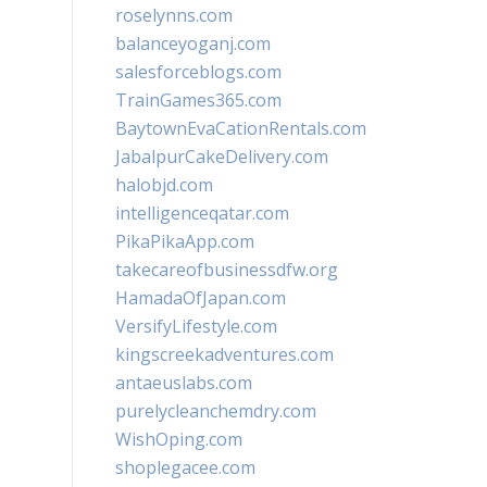
roselynns.com
balanceyoganj.com
salesforceblogs.com
TrainGames365.com
BaytownEvaCationRentals.com
JabalpurCakeDelivery.com
halobjd.com
intelligenceqatar.com
PikaPikaApp.com
takecareofbusinessdfw.org
HamadaOfJapan.com
VersifyLifestyle.com
kingscreekadventures.com
antaeuslabs.com
purelycleanchemdry.com
WishOping.com
shoplegacee.com