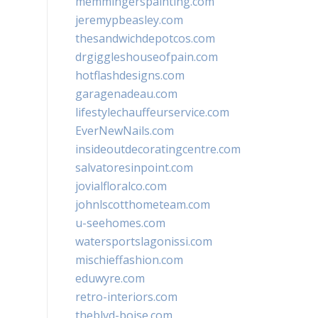
memmingerspainting.com
jeremypbeasley.com
thesandwichdepotcos.com
drgiggleshouseofpain.com
hotflashdesigns.com
garagenadeau.com
lifestylechauffeurservice.com
EverNewNails.com
insideoutdecoratingcentre.com
salvatoresinpoint.com
jovialfloralco.com
johnlscotthometeam.com
u-seehomes.com
watersportslagonissi.com
mischieffashion.com
eduwyre.com
retro-interiors.com
theblvd-boise.com