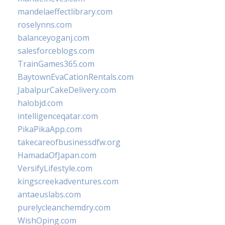
mandelaeffectlibrary.com
roselynns.com
balanceyoganj.com
salesforceblogs.com
TrainGames365.com
BaytownEvaCationRentals.com
JabalpurCakeDelivery.com
halobjd.com
intelligenceqatar.com
PikaPikaApp.com
takecareofbusinessdfw.org
HamadaOfJapan.com
VersifyLifestyle.com
kingscreekadventures.com
antaeuslabs.com
purelycleanchemdry.com
WishOping.com