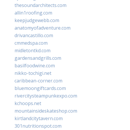
thesoundarchitects.com
allin1roofing.com
keepjudgewebb.com
anatomyofadventure.com
drivancastillo.com
cmmedspa.com
midletontkd.com
gardensandgrills.com
basilfoodwine.com
nikko-tochigi.net
caribbean-corner.com
bluemoongiftcards.com
rivercitysteampunkexpo.com
kchoops.net
mountainsideskateshop.com
kirtlandcitytavern.com
301nutritionspot.com