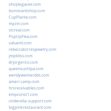
shoplegacee.com
bonvivantshop.com
CupPlante.com
mpzin.com
stcreal.com
PopUpFlea.com
valueml.com
rebeccatorresjewelry.com
jmpbliss.com
drjorgerico.com
queensushipa.com
wendyweimerdds.com
ameri-camp.com
hrsreceivables.com
empconst1.com
cinderella-support.com
bigpinkrestaurant.com