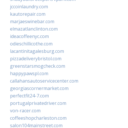
jccoinlaundry.com
kautorepair.com
marjaeswinebar.com
elmazatlanclinton.com
ideacoffeenyc.com
odieschillicothe.com
lacantinitagalesburg.com
pizzadeliverybristol.com
greenstarsmogcheck.com
happypawspl.com
callahansautoservicecenter.com
georgiascornermarket.com
perfectfit24-7.com
portugalprivatedriver.com
von-racer.com
coffeeshopcharleston.com
salon104mainstreet.com