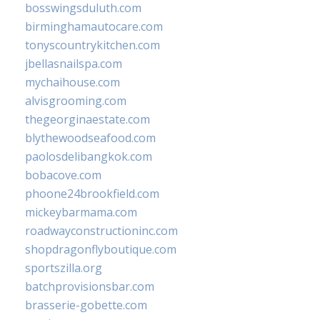
bosswingsduluth.com
birminghamautocare.com
tonyscountrykitchen.com
jbellasnailspa.com
mychaihouse.com
alvisgrooming.com
thegeorginaestate.com
blythewoodseafood.com
paolosdelibangkok.com
bobacove.com
phoone24brookfield.com
mickeybarmama.com
roadwayconstructioninc.com
shopdragonflyboutique.com
sportszilla.org
batchprovisionsbar.com
brasserie-gobette.com