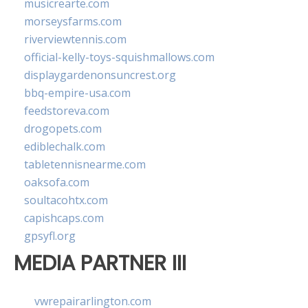
musicrearte.com
morseysfarms.com
riverviewtennis.com
official-kelly-toys-squishmallows.com
displaygardenonsuncrest.org
bbq-empire-usa.com
feedstoreva.com
drogopets.com
ediblechalk.com
tabletennisnearme.com
oaksofa.com
soultacohtx.com
capishcaps.com
gpsyfl.org
MEDIA PARTNER III
vwrepairarlington.com