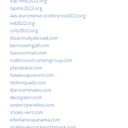
ifac-hms2022.org
taoms2022.org
iias-euromena-conference2022.org
ivd2022.org
csity2022.org
ibsarstudyabroad.com
bennusehgall.com
tsecincinnati.com
roderconstructiongroup.com
plazabatai.com
hawkscayresort.com
hellonquads.com
diarioanimales.com
decogaleri.com
unavozparadios.com
shoes-vert.com
elbotanicopanama.com
shadyoaksrockportrvpark.com