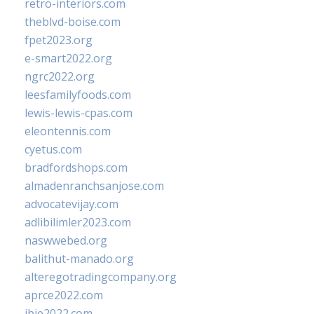
retro-interiors.com
theblvd-boise.com
fpet2023.org
e-smart2022.org
ngrc2022.org
leesfamilyfoods.com
lewis-lewis-cpas.com
eleontennis.com
cyetus.com
bradfordshops.com
almadenranchsanjose.com
advocatevijay.com
adlibilimler2023.com
naswwebed.org
balithut-manado.org
alteregotradingcompany.org
aprce2022.com
ibie2022.com