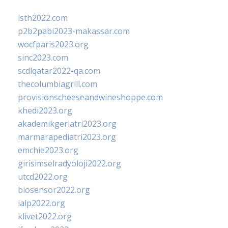
isth2022.com
p2b2pabi2023-makassar.com
wocfparis2023.org
sinc2023.com
scdlqatar2022-qa.com
thecolumbiagrill.com
provisionscheeseandwineshoppe.com
khedi2023.org
akademikgeriatri2023.org
marmarapediatri2023.org
emchie2023.org
girisimselradyoloji2022.org
utcd2022.org
biosensor2022.org
ialp2022.org
klivet2022.org