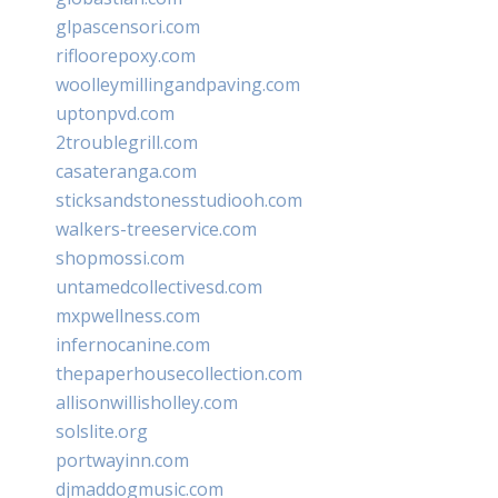
glpascensori.com
rifloorepoxy.com
woolleymillingandpaving.com
uptonpvd.com
2troublegrill.com
casateranga.com
sticksandstonesstudiooh.com
walkers-treeservice.com
shopmossi.com
untamedcollectivesd.com
mxpwellness.com
infernocanine.com
thepaperhousecollection.com
allisonwillisholley.com
solslite.org
portwayinn.com
djmaddogmusic.com