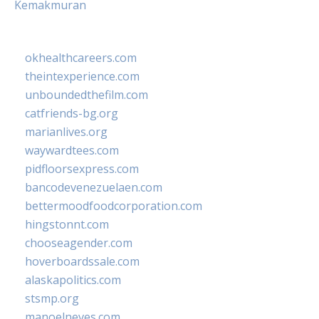
Kemakmuran
okhealthcareers.com
theintexperience.com
unboundedthefilm.com
catfriends-bg.org
marianlives.org
waywardtees.com
pidfloorsexpress.com
bancodevenezuelaen.com
bettermoodfoodcorporation.com
hingstonnt.com
chooseagender.com
hoverboardssale.com
alaskapolitics.com
stsmp.org
manoelneves.com