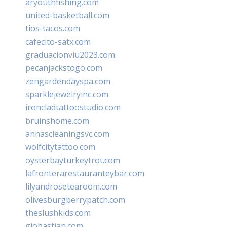
aryouthfishing.com
united-basketball.com
tios-tacos.com
cafecito-satx.com
graduacionviu2023.com
pecanjackstogo.com
zengardendayspa.com
sparklejewelryinc.com
ironcladtattoostudio.com
bruinshome.com
annascleaningsvc.com
wolfcitytattoo.com
oysterbayturkeytrot.com
lafronterarestauranteybar.com
lilyandrosetearoom.com
olivesburgberrypatch.com
theslushkids.com
giobastian.com