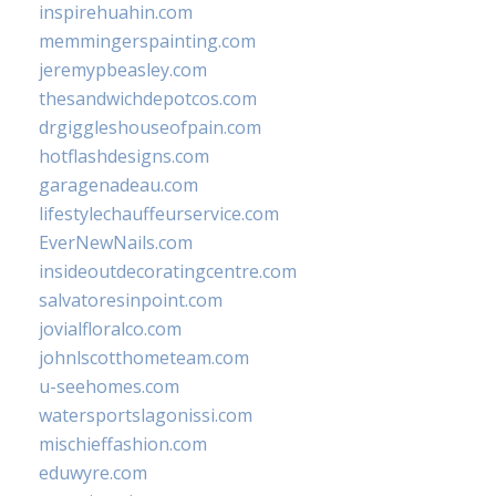
inspirehuahin.com
memmingerspainting.com
jeremypbeasley.com
thesandwichdepotcos.com
drgiggleshouseofpain.com
hotflashdesigns.com
garagenadeau.com
lifestylechauffeurservice.com
EverNewNails.com
insideoutdecoratingcentre.com
salvatoresinpoint.com
jovialfloralco.com
johnlscotthometeam.com
u-seehomes.com
watersportslagonissi.com
mischieffashion.com
eduwyre.com