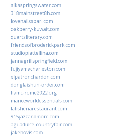
alkaspringswater.com
318mainstreet8h.com
lovenailsspari.com
oakberry-kuwait.com
quartzliterary.com
friendsofbroderickpark.com
studiopiattellina.com
jannagrillspringfield.com
fujiyamacharleston.com
elpatronchardon.com
donglaishun-order.com
fiamc-rome2022.org
mariceworldessentials.com
lafisheriarestaurant.com
915jazzandmore.com
aguadulce-countryfair.com
jakehovis.com