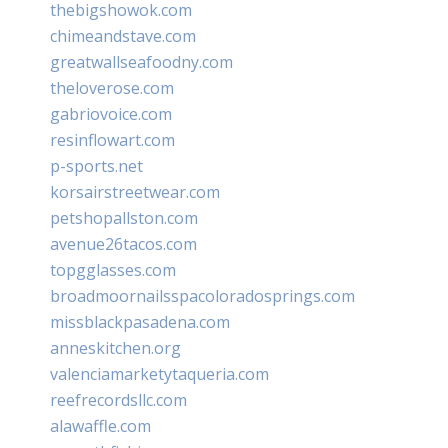
thebigshowok.com
chimeandstave.com
greatwallseafoodny.com
theloverose.com
gabriovoice.com
resinflowart.com
p-sports.net
korsairstreetwear.com
petshopallston.com
avenue26tacos.com
topgglasses.com
broadmoornailsspacoloradosprings.com
missblackpasadena.com
anneskitchen.org
valenciamarketytaqueria.com
reefrecordsllc.com
alawaffle.com