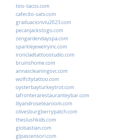
tios-tacos.com
cafecito-satx.com
graduacionviu2023.com
pecanjackstogo.com
zengardendayspa.com
sparklejewelryinc.com
ironcladtattoostudio.com
bruinshome.com
annascleaningsvc.com
wolfcitytattoo.com
oysterbayturkeytrot.com
lafronterarestauranteybar.com
lilyandrosetearoom.com
olivesburgberrypatch.com
theslushkids.com
giobastian.com
glpascensori.com