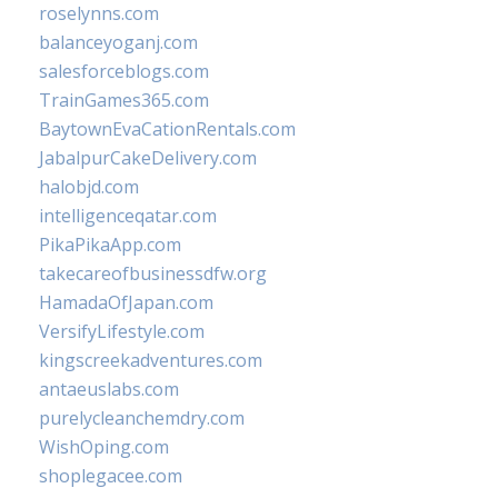
roselynns.com
balanceyoganj.com
salesforceblogs.com
TrainGames365.com
BaytownEvaCationRentals.com
JabalpurCakeDelivery.com
halobjd.com
intelligenceqatar.com
PikaPikaApp.com
takecareofbusinessdfw.org
HamadaOfJapan.com
VersifyLifestyle.com
kingscreekadventures.com
antaeuslabs.com
purelycleanchemdry.com
WishOping.com
shoplegacee.com