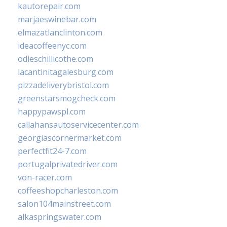
kautorepair.com
marjaeswinebar.com
elmazatlanclinton.com
ideacoffeenyc.com
odieschillicothe.com
lacantinitagalesburg.com
pizzadeliverybristol.com
greenstarsmogcheck.com
happypawspl.com
callahansautoservicecenter.com
georgiascornermarket.com
perfectfit24-7.com
portugalprivatedriver.com
von-racer.com
coffeeshopcharleston.com
salon104mainstreet.com
alkaspringswater.com