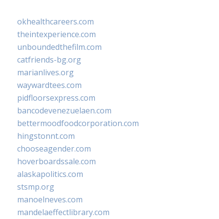
okhealthcareers.com
theintexperience.com
unboundedthefilm.com
catfriends-bg.org
marianlives.org
waywardtees.com
pidfloorsexpress.com
bancodevenezuelaen.com
bettermoodfoodcorporation.com
hingstonnt.com
chooseagender.com
hoverboardssale.com
alaskapolitics.com
stsmp.org
manoelneves.com
mandelaeffectlibrary.com