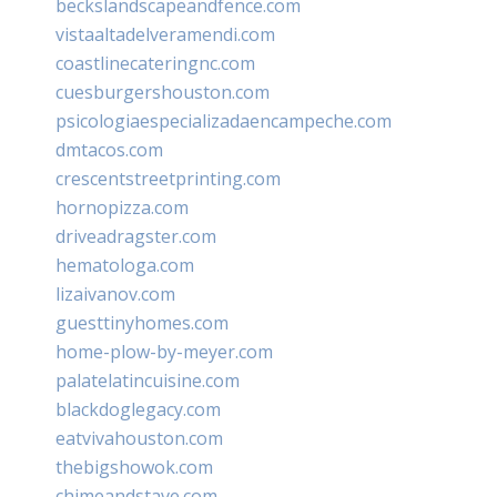
beckslandscapeandfence.com
vistaaltadelveramendi.com
coastlinecateringnc.com
cuesburgershouston.com
psicologiaespecializadaencampeche.com
dmtacos.com
crescentstreetprinting.com
hornopizza.com
driveadragster.com
hematologa.com
lizaivanov.com
guesttinyhomes.com
home-plow-by-meyer.com
palatelatincuisine.com
blackdoglegacy.com
eatvivahouston.com
thebigshowok.com
chimeandstave.com