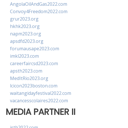
AngolaOilAndGas2022.com
Convoy4Freedom2022.com
grur2023.org
hkhk2023.org
napm2023.org
apsdfd2023.org
forumausape2023.com
imkl2023.com
careerfaircsd2023.com
apsth2023.com
MedItRio2023.org
lcicon2023boston.com
waitangidayfestival2022.com
vacancesscolaires2022.com
MEDIA PARTNER II
isth2022.com