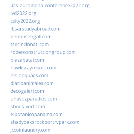
iias-euromena-conference2022.org
ivd2022.org
csity2022.org
ibsarstudyabroad.com
bennusehgall.com
tsecincinnati.com
roderconstructiongroup.com
plazabatai.com
hawkscayresort.com
hellonquads.com
diarioanimales.com
decogaleri.com
unavozparadios.com
shoes-vert.com
elbotanicopanama.com
shadyoaksrockportrvpark.com
jccoinlaundry.com