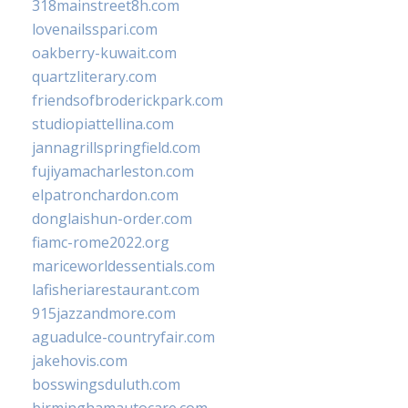
318mainstreet8h.com
lovenailsspari.com
oakberry-kuwait.com
quartzliterary.com
friendsofbroderickpark.com
studiopiattellina.com
jannagrillspringfield.com
fujiyamacharleston.com
elpatronchardon.com
donglaishun-order.com
fiamc-rome2022.org
mariceworldessentials.com
lafisheriarestaurant.com
915jazzandmore.com
aguadulce-countryfair.com
jakehovis.com
bosswingsduluth.com