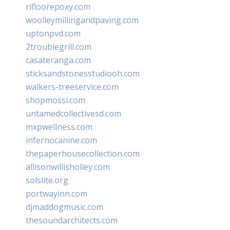
rifloorepoxy.com
woolleymillingandpaving.com
uptonpvd.com
2troublegrill.com
casateranga.com
sticksandstonesstudiooh.com
walkers-treeservice.com
shopmossi.com
untamedcollectivesd.com
mxpwellness.com
infernocanine.com
thepaperhousecollection.com
allisonwillisholley.com
solslite.org
portwayinn.com
djmaddogmusic.com
thesoundarchitects.com