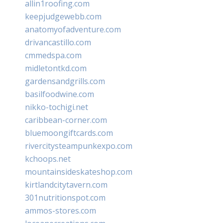
allin1roofing.com
keepjudgewebb.com
anatomyofadventure.com
drivancastillo.com
cmmedspa.com
midletontkd.com
gardensandgrills.com
basilfoodwine.com
nikko-tochigi.net
caribbean-corner.com
bluemoongiftcards.com
rivercitysteampunkexpo.com
kchoops.net
mountainsideskateshop.com
kirtlandcitytavern.com
301nutritionspot.com
ammos-stores.com