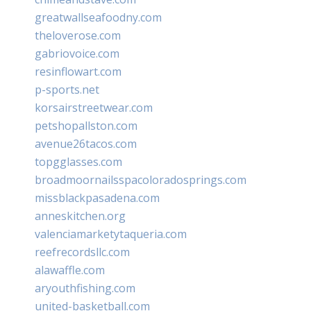
greatwallseafoodny.com
theloverose.com
gabriovoice.com
resinflowart.com
p-sports.net
korsairstreetwear.com
petshopallston.com
avenue26tacos.com
topgglasses.com
broadmoornailsspacoloradosprings.com
missblackpasadena.com
anneskitchen.org
valenciamarketytaqueria.com
reefrecordsllc.com
alawaffle.com
aryouthfishing.com
united-basketball.com