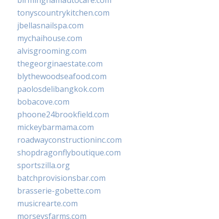
birminghamautocare.com
tonyscountrykitchen.com
jbellasnailspa.com
mychaihouse.com
alvisgrooming.com
thegeorginaestate.com
blythewoodseafood.com
paolosdelibangkok.com
bobacove.com
phoone24brookfield.com
mickeybarmama.com
roadwayconstructioninc.com
shopdragonflyboutique.com
sportszilla.org
batchprovisionsbar.com
brasserie-gobette.com
musicrearte.com
morseysfarms.com