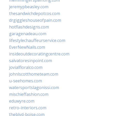
memmingerspainting.com
jeremypbeasley.com
thesandwichdepotcos.com
drgiggleshouseofpain.com
hotflashdesigns.com
garagenadeau.com
lifestylechauffeurservice.com
EverNewNails.com
insideoutdecoratingcentre.com
salvatoresinpoint.com
jovialfloralco.com
johnlscotthometeam.com
u-seehomes.com
watersportslagonissi.com
mischieffashion.com
eduwyre.com
retro-interiors.com
theblvd-boise.com