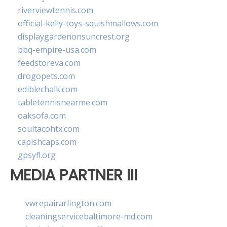
riverviewtennis.com
official-kelly-toys-squishmallows.com
displaygardenonsuncrest.org
bbq-empire-usa.com
feedstoreva.com
drogopets.com
ediblechalk.com
tabletennisnearme.com
oaksofa.com
soultacohtx.com
capishcaps.com
gpsyfl.org
MEDIA PARTNER III
vwrepairarlington.com
cleaningservicebaltimore-md.com