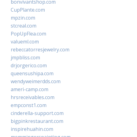
bonvivantshop.com
CupPlante.com
mpzin.com
stcreal.com
PopUpFlea.com
valueml.com
rebeccatorresjewelry.com
jmpbliss.com
drjorgerico.com
queensushipa.com
wendyweimerdds.com
ameri-camp.com
hrsreceivables.com
empconst1.com
cinderella-support.com
bigpinkrestaurant.com
inspirehuahin.com